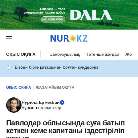
ОҚЫС ОҚИҒА
Заңбұзушылық
Төтенше жағдай
Жол а
Бізбен бірге қатарынан болған күндеріңіз
ОҚЫС ОҚИҒА
ЖАЗАТАЙЫМ ОҚИҒА
Нұрила Ермекбай
Бұрынғы қызметкер
Павлодар облысында суға батып
кеткен кеме капитаны іздестіріліп