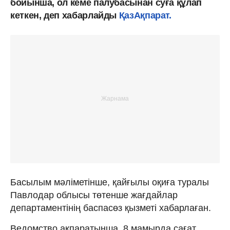
бойынша, ол кеме палубасынан суға құлап
кеткен, деп хабарлайды
ҚазАқпарат.
Басылым мәліметінше, қайғылы оқиға туралы
Павлодар облысы төтенше жағдайлар
департаментінің баспасөз қызметі хабарлаған.
Ведомство ақпаратынша, 8 мамырда сағат