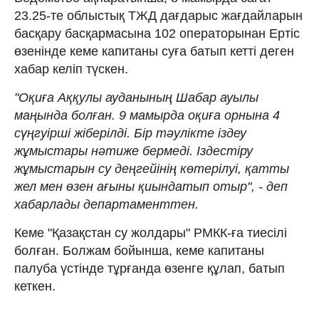
23.25-те облыстық ТЖД дағдарыс жағдайларын
басқару басқармасына 102 операторынан Ертіс
өзенінде кеме капитаны суға батып кетті деген
хабар келіп түскен.
"Оқиға Аққулы ауданының Шабар ауылы
маңында болған. 9 мамырда оқиға орнына 4
сүңгуірші жіберілді. Бір тәулікте іздеу
жұмыстары нәтиже бермеді. Іздестіру
жұмыстарын су деңгейінің көтерілуі, қатты
жел мен өзен ағыны қиындатып отыр", - деп
хабарлады департаменттен.
Кеме "Қазақстан су жолдары" РМКК-ға тиесілі
болған. Болжам бойынша, кеме капитаны
палуба үстінде тұрғанда өзенге құлап, батып
кеткен.