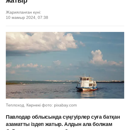
жатыр
Жарияланған күні:
10 мамыр 2024, 07:38
Теплоход. Көрнекі фото: pixabay.com
Павлодар облысында сүңгуірлер суға батқан
азаматты іздеп жатыр. Алдын ала болжам