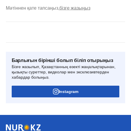
Мәтіннен қате тапсаңыз,
бізге жазыңыз
Барлығын бірінші болып біліп отырыңыз
Бізге жазылып, Қазақстанның өзекті жаңалықтарынан,
қызықты суреттер, видеолар мен эксклюзивтерден
хабардар болыңыз.
Instagram