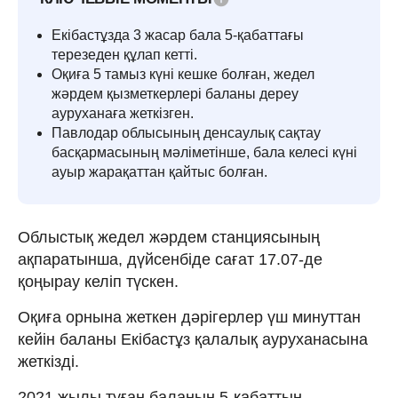
Екібастұзда 3 жасар бала 5-қабаттағы
терезеден құлап кетті.
Оқиға 5 тамыз күні кешке болған, жедел
жәрдем қызметкерлері баланы дереу
ауруханаға жеткізген.
Павлодар облысының денсаулық сақтау
басқармасының мәліметінше, бала келесі күні
ауыр жарақаттан қайтыс болған.
Облыстық жедел жәрдем станциясының
ақпаратынша, дүйсенбіде сағат 17.07-де
қоңырау келіп түскен.
Оқиға орнына жеткен дәрігерлер үш минуттан
кейін баланы Екібастұз қалалық ауруханасына
жеткізді.
2021 жылы туған баланың 5-қабаттың