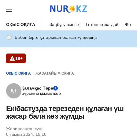
ОҚЫС ОҚИҒА
Заңбұзушылық
Төтенше жағдай
Жол а
Бізбен бірге қатарынан болған күндеріңіз
18+
ОҚЫС ОҚИҒА
ЖАЗАТАЙЫМ ОҚИҒА
Қаламқас Төре
ҚТ
Бұрынғы қызметкер
Екібастұзда терезеден құлаған үш
жасар бала көз жұмды
Жарияланған күні:
8 тамыз 2024, 15:18