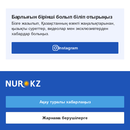
Барлығын бірінші болып біліп отырыңыз
Бізге жазылып, Қазақстанның өзекті жаңалықтарынан,
қызықты суреттер, видеолар мен эксклюзивтерден
хабардар болыңыз.
Instagram
Ақау туралы хабарлаңыз
Жарнама берушілерге