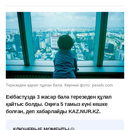
Терезеден қарап тұрған бала. Көрнекі фото: pexels.com
Екібастұзда 3 жасар бала терезеден құлап
қайтыс болды. Оқиға 5 тамыз күні кешке
болған, деп хабарлайды KAZ.NUR.KZ.
КЛЮЧЕВЫЕ МОМЕНТЫ