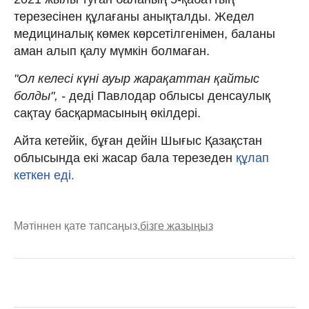
терезесінен құлағаны анықталды. Жедел
медициналық көмек көрсетілгенімен, баланы
аман алып қалу мүмкін болмаған.
"Ол келесі күні ауыр жарақаттан қайтыс
болды", -
деді Павлодар облысы денсаулық
сақтау басқармасының өкілдері.
Айта кетейік, бұған дейін Шығыс Қазақстан
облысында екі жасар бала терезеден
құлап
кеткен еді.
Мәтіннен қате тапсаңыз,
бізге жазыңыз