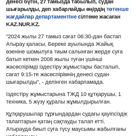
денесі бүгін, 27 тамызда табылып, судан
шығарылды, деп хабарлайды өңірдің
төтенше
жағдайлар департаментіне
сілтеме жасаған
KAZ.NUR.KZ.
"2024 жылы 27 тамыз сағат 06:30-дан бастап
Атырау қаласы, Береке ауылында Жайық
өзеніне шомылуға тиым салынған жерде суға
батып кеткен 2008 жылы туған үшінші
жасөспірімді іздестіру жұмыстары басталып,
сағат 9:15-те жасөспірімнің денесі судан
шығарылды", - делінген хабарламада.
Іздестіру жұмыстарына ТЖД 10 құтқарушы, 1
техника, 5 жүзу құралы жұмылдырылған.
Құтқарушылар тұрғындардан судағы қауіпсіздік
талаптарын қатаң сақтауды талап етті.
Атырауда биыл суға түсу маусымы жабылғаны