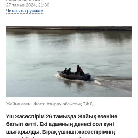
27 тамыз 2024, 21:36
Читать на русском
Жайық өзені. Фото: Атырау облыстық ТЖД
Үш жасөспірім 26 тамызда Жайық өзеніне
батып кетті. Екі адамның денесі сол күні
шығарылды. Бірақ үшінші жасөспірімнің