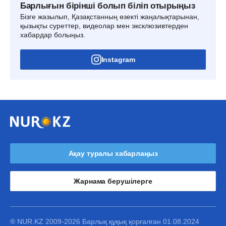
Барлығын бірінші болып біліп отырыңыз
Бізге жазылып, Қазақстанның өзекті жаңалықтарынан,
қызықты суреттер, видеолар мен эксклюзивтерден
хабардар болыңыз.
Instagram
Ақау туралы хабарлаңыз
Жарнама берушілерге
® NUR.KZ 2009-2026 Барлық құқық қорғалған 01.08.2024