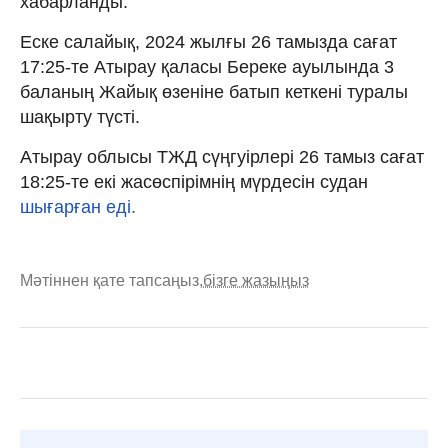
хабарланды.
Еске салайық, 2024 жылғы 26 тамызда сағат
17:25-те Атырау қаласы Береке ауылында 3
баланың Жайық өзеніне батып кеткені туралы
шақырту түсті.
Атырау облысы ТЖД сүңгуірлері 26 тамыз сағат
18:25-те екі жасөспірімнің мүрдесін судан
шығарған еді.
Мәтіннен қате тапсаңыз,
бізге жазыңыз