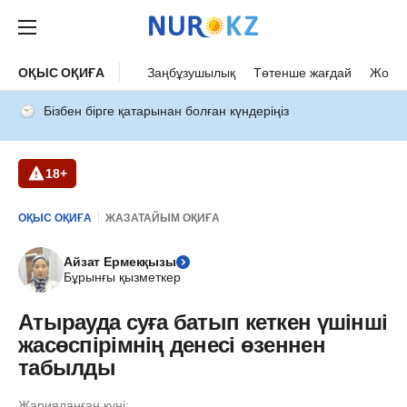
ОҚЫС ОҚИҒА
Заңбұзушылық
Төтенше жағдай
Жол а
Бізбен бірге қатарынан болған күндеріңіз
18+
ОҚЫС ОҚИҒА
ЖАЗАТАЙЫМ ОҚИҒА
Айзат Ермекқызы
Бұрынғы қызметкер
Атырауда суға батып кеткен үшінші
жасөспірімнің денесі өзеннен
табылды
Жарияланған күні: