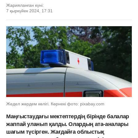
Жарияланған күні:
7 қыркүйек 2024, 17:31
Жедел жәрдем көлігі. Көрнекі фото: pixabay.com
Маңғыстаудағы мектептердің бірінде балалар
жаппай уланып қалды. Олардың ата-аналары
шағым түсірген. Жағдайға облыстық