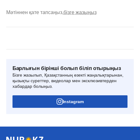
Мәтіннен қате тапсаңыз,
бізге жазыңыз
Барлығын бірінші болып біліп отырыңыз
Бізге жазылып, Қазақстанның өзекті жаңалықтарынан,
қызықты суреттер, видеолар мен эксклюзивтерден
хабардар болыңыз.
Instagram