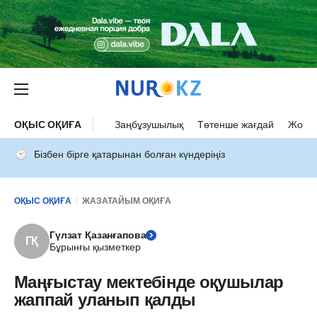
ОҚЫС ОҚИҒА
Заңбұзушылық
Төтенше жағдай
Жол а
Бізбен бірге қатарынан болған күндеріңіз
ОҚЫС ОҚИҒА
ЖАЗАТАЙЫМ ОҚИҒА
Гүлзат Қазанғапова
ГҚ
Бұрынғы қызметкер
Маңғыстау мектебінде оқушылар
жаппай уланып қалды