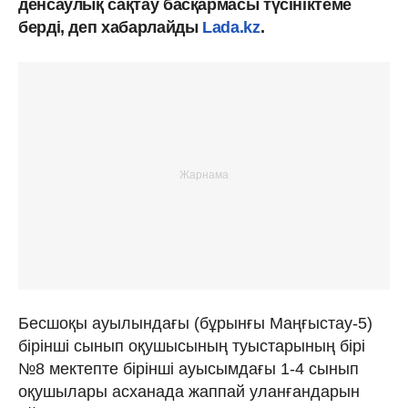
денсаулық сақтау басқармасы түсініктеме
берді, деп хабарлайды
Lada.kz
.
Бесшоқы ауылындағы (бұрынғы Маңғыстау-5)
бірінші сынып оқушысының туыстарының бірі
№8 мектепте бірінші ауысымдағы 1-4 сынып
оқушылары асханада жаппай уланғандарын