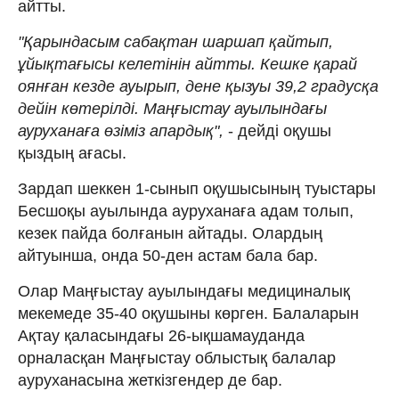
айтты.
"Қарындасым сабақтан шаршап қайтып,
ұйықтағысы келетінін айтты. Кешке қарай
оянған кезде ауырып, дене қызуы 39,2 градусқа
дейін көтерілді. Маңғыстау ауылындағы
ауруханаға өзіміз апардық",
- дейді оқушы
қыздың ағасы.
Зардап шеккен 1-сынып оқушысының туыстары
Бесшоқы ауылында ауруханаға адам толып,
кезек пайда болғанын айтады. Олардың
айтуынша, онда 50-ден астам бала бар.
Олар Маңғыстау ауылындағы медициналық
мекемеде 35-40 оқушыны көрген. Балаларын
Ақтау қаласындағы 26-ықшамауданда
орналасқан Маңғыстау облыстық балалар
ауруханасына жеткізгендер де бар.