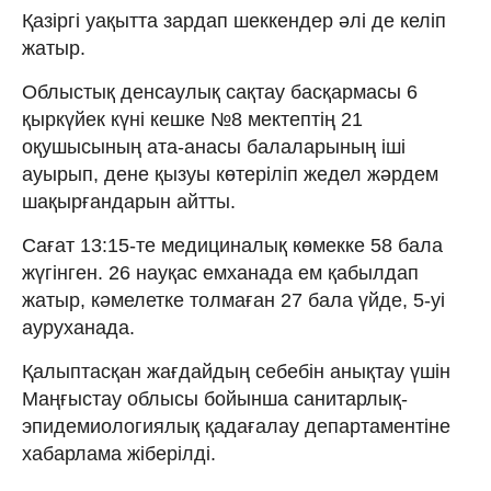
Қазіргі уақытта зардап шеккендер әлі де келіп
жатыр.
Облыстық денсаулық сақтау басқармасы 6
қыркүйек күні кешке №8 мектептің 21
оқушысының ата-анасы балаларының іші
ауырып, дене қызуы көтеріліп жедел жәрдем
шақырғандарын айтты.
Сағат 13:15-те медициналық көмекке 58 бала
жүгінген. 26 науқас емханада ем қабылдап
жатыр, кәмелетке толмаған 27 бала үйде, 5-уі
ауруханада.
Қалыптасқан жағдайдың себебін анықтау үшін
Маңғыстау облысы бойынша санитарлық-
эпидемиологиялық қадағалау департаментіне
хабарлама жіберілді.