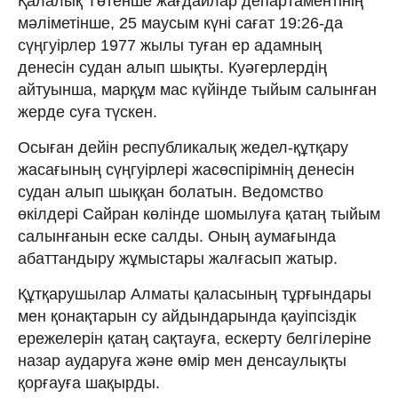
Қалалық Төтенше жағдайлар департаментінің
мәліметінше, 25 маусым күні сағат 19:26-да
сүңгуірлер 1977 жылы туған ер адамның
денесін судан алып шықты. Куәгерлердің
айтуынша, марқұм мас күйінде тыйым салынған
жерде суға түскен.
Осыған дейін республикалық жедел-құтқару
жасағының сүңгуірлері жасөспірімнің денесін
судан алып шыққан болатын. Ведомство
өкілдері Сайран көлінде шомылуға қатаң тыйым
салынғанын еске салды. Оның аумағында
абаттандыру жұмыстары жалғасып жатыр.
Құтқарушылар Алматы қаласының тұрғындары
мен қонақтарын су айдындарында қауіпсіздік
ережелерін қатаң сақтауға, ескерту белгілеріне
назар аударуға және өмір мен денсаулықты
қорғауға шақырды.