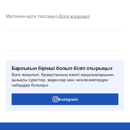
Мәтіннен қате тапсаңыз,
бізге жазыңыз
Барлығын бірінші болып біліп отырыңыз
Бізге жазылып, Қазақстанның өзекті жаңалықтарынан,
қызықты суреттер, видеолар мен эксклюзивтерден
хабардар болыңыз.
Instagram