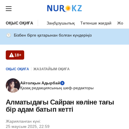
ОҚЫС ОҚИҒА
Заңбұзушылық
Төтенше жағдай
Жол а
Бізбен бірге қатарынан болған күндеріңіз
18+
ОҚЫС ОҚИҒА
ЖАЗАТАЙЫМ ОҚИҒА
Айтолқын Адырбай
Қазақ редакциясының шеф-редакторы
Алматыдағы Сайран көліне тағы
бір адам батып кетті
Жарияланған күні:
25 маусым 2025, 22:59