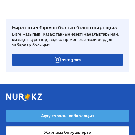
Барлығын бірінші болып біліп отырыңыз
Бізге жазылып, Қазақстанның өзекті жаңалықтарынан,
қызықты суреттер, видеолар мен эксклюзивтерден
хабардар болыңыз.
Instagram
Ақау туралы хабарлаңыз
Жарнама берушілерге