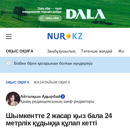
ОҚЫС ОҚИҒА
Заңбұзушылық
Төтенше жағдай
Жол а
Бізбен бірге қатарынан болған күндеріңіз
ОҚЫС ОҚИҒА
ЖАЗАТАЙЫМ ОҚИҒА
Айтолқын Адырбай
Қазақ редакциясының шеф-редакторы
Шымкентте 2 жасар қыз бала 24
метрлік құдыққа құлап кетті