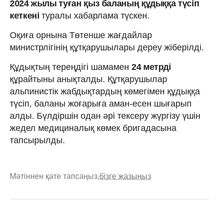
2024 жылы туған қыз баланың құдыққа түсіп
кеткені
туралы хабарлама түскен.
Оқиға орнына Төтенше жағдайлар
министрлігінің құтқарушылары дереу жіберілді.
Құдықтың тереңдігі шамамен
24 метрді
құрайтыны анықталды. Құтқарушылар
альпинистік жабдықтардың көмегімен құдыққа
түсіп, баланы жоғарыға аман-есен шығарып
алды. Бүлдіршін одан әрі тексеру жүргізу үшін
жедел медициналық көмек бригадасына
тапсырылды.
Мәтіннен қате тапсаңыз,
бізге жазыңыз