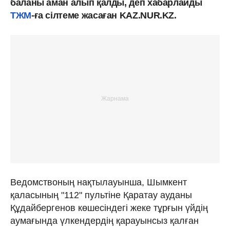
баланы аман алып қалды, деп хабарлайды
ТЖМ
-ға сілтеме жасаған KAZ.NUR.KZ.
Ведомствоның нақтылауынша, Шымкент
қаласының "112" пультіне Қаратау ауданы
Құдайбергенов көшесіндегі жеке тұрғын үйдің
аумағында үлкендердің қарауынсыз қалған