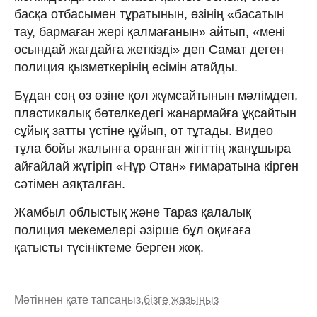
басқа отбасымен тұратынын, өзінің «басатын
тау, бармаған жері қалмағанын» айтып, «мені
осындай жағдайға жеткізді» деп Самат деген
полиция қызметкерінің есімін атайды.
Бұдан соң өз өзіне қол жұмсайтынын мәлімдеп,
пластикалық бөтелкедегі жанармайға ұқсайтын
сұйық затты үстіне құйып, от тұтады. Видео
тұла бойы жалынға оранған жігіттің жанұшыра
айғайлай жүгіріп «Нұр Отан» ғимаратына кірген
сәтімен аяқталған.
Жамбыл облыстық және Тараз қалалық
полиция мекемелері әзірше бұл оқиғаға
қатысты түсініктеме берген жоқ.
Мәтіннен қате тапсаңыз,
бізге жазыңыз