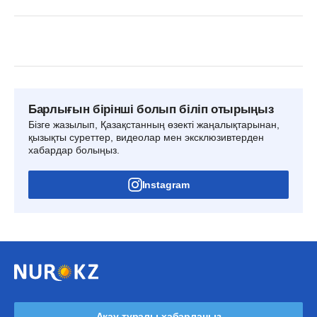
Барлығын бірінші болып біліп отырыңыз
Бізге жазылып, Қазақстанның өзекті жаңалықтарынан,
қызықты суреттер, видеолар мен эксклюзивтерден
хабардар болыңыз.
Instagram
Ақау туралы хабарлаңыз