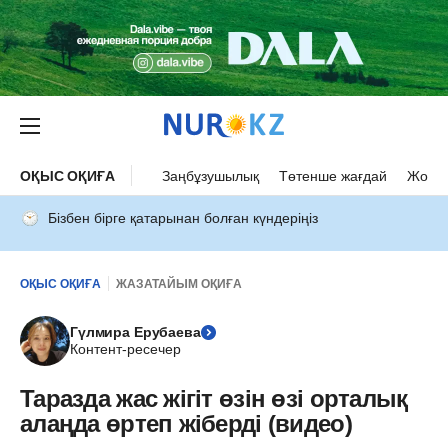
ОҚЫС ОҚИҒА
Заңбұзушылық
Төтенше жағдай
Жол а
Бізбен бірге қатарынан болған күндеріңіз
ОҚЫС ОҚИҒА
ЖАЗАТАЙЫМ ОҚИҒА
Гүлмира Ерубаева
Контент-ресечер
Таразда жас жігіт өзін өзі орталық
алаңда өртеп жіберді (видео)