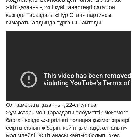
жігіт қазанның 24-і күні таңертеңгі сағат он
кезінде Тараздағы «Нұр Отан» партиясы
ғимараты алдында тұрғанын айтады.
Ол камераға қазанның 22-сі күні өз
жұмыстарымен Тараздағы әлеуметтік мекемеге
барған кезде «жергілікті полиция қызметкерлері
есірткі салып жіберіп, кейін қыспаққа алғанын»
мәлімдейді. Жігіт анасы қайтыс болып, әкесі