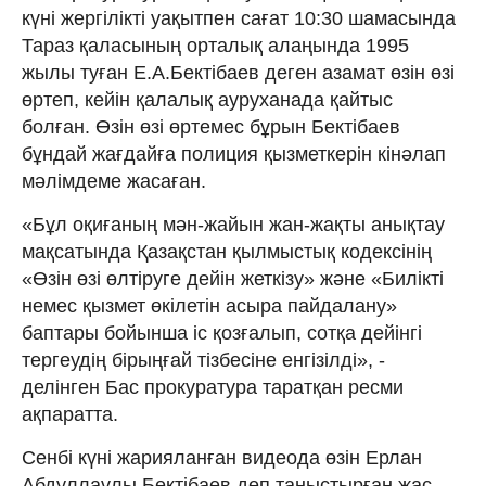
күні жергілікті уақытпен сағат 10:30 шамасында
Тараз қаласының орталық алаңында 1995
жылы туған Е.А.Бектібаев деген азамат өзін өзі
өртеп, кейін қалалық ауруханада қайтыс
болған. Өзін өзі өртемес бұрын Бектібаев
бұндай жағдайға полиция қызметкерін кінәлап
мәлімдеме жасаған.
«Бұл оқиғаның мән-жайын жан-жақты анықтау
мақсатында Қазақстан қылмыстық кодексінің
«Өзін өзі өлтіруге дейін жеткізу» және «Билікті
немес қызмет өкілетін асыра пайдалану»
баптары бойынша іс қозғалып, сотқа дейінгі
тергеудің бірыңғай тізбесіне енгізілді», -
делінген Бас прокуратура таратқан ресми
ақпаратта.
Сенбі күні жарияланған видеода өзін Ерлан
Абдуллаұлы Бектібаев деп таныстырған жас