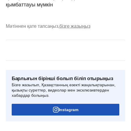
қымбаттауы мүмкін
Мәтіннен қате тапсаңыз,
бізге жазыңыз
Барлығын бірінші болып біліп отырыңыз
Бізге жазылып, Қазақстанның өзекті жаңалықтарынан,
қызықты суреттер, видеолар мен эксклюзивтерден
хабардар болыңыз.
Instagram