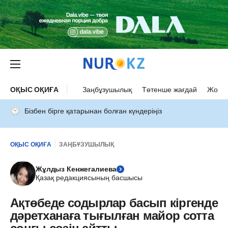
ОҚЫС ОҚИҒА
Заңбұзушылық
Төтенше жағдай
Жол а
Бізбен бірге қатарынан болған күндеріңіз
ОҚЫС ОҚИҒА
ЗАҢБҰЗУШЫЛЫҚ
Жұлдыз Кенжегалиева
Қазақ редакциясының басшысы
Ақтөбеде содырлар басып кіргенде
дәретханаға тығылған майор сотта