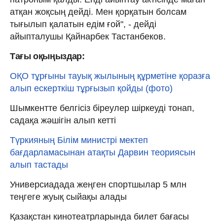
атқан жоқсың дейді. Мен қорқатын болсам
тығылып қалатын едім ғой", - дейді
айыпталушы Қайнарбек Тастанбеков.
Тағы оқыңыздар:
ОҚО тұрғыны тауық жылының құрметіне қоразға
алып ескерткіш тұрғызып қойды (фото)
Шымкентте белгісіз біреулер шіркеуді тонап,
садақа жәшігін алып кетті
Түркияның Білім министрі мектеп
бағдарламасынан атақты Дарвин теориясын
алып тастады
Универсиадада жеңген спортшылар 5 млн
теңгеге жуық сыйақы алады
Қазақстан кинотеатрларында билет бағасы