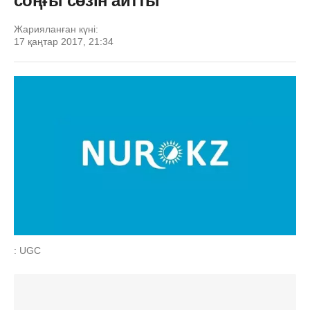
соңғы сөзін айтты
Жарияланған күні:
17 қаңтар 2017, 21:34
: UGC