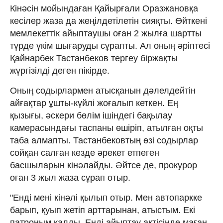
Кінәсін мойындаған Қайырғали Оразжановқа
кесілер жаза да жеңілдетілетін сияқты. Өйткені
мемлекеттік айыптаушы оған 2 жылға шартты
түрде үкім шығаруды сұрапты. Ал оның әріптесі
Қайнарбек Тастанбеков тергеу біржақты
жүргізілді деген пікірде.
Оның содырлармен атысқанын дәлелдейтін
айғақтар ұшты-күйлі жоғалып кеткен. Ең
қызығы, әскери бөлім ішіндегі бақылау
камерасындағы таспаны өшіріп, атылған оқты
таба алмапты. Тастанбековтың өзі содырлар
сойқан салған кезде әрекет етпеген
басшыларын кінәлайды. Әйтсе де, прокурор
оған 3 жыл жаза сұрап отыр.
"Енді мені кінәлі қылып отыр. Мен автопаркке
барып, қуып жетіп арттарынан, атыстым. Екі
патроным қалды. Енді айыптау актісінде маған