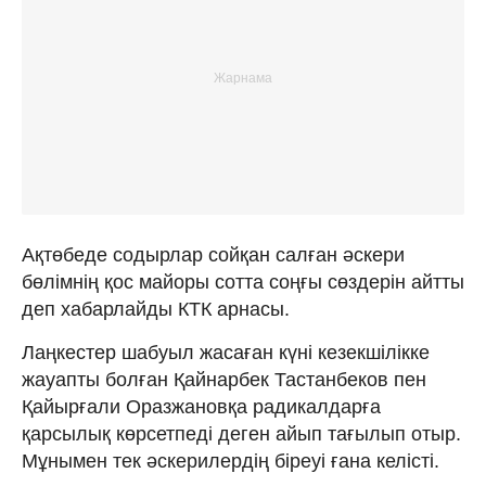
Ақтөбеде содырлар сойқан салған әскери
бөлімнің қос майоры сотта соңғы сөздерін айтты
деп хабарлайды КТК арнасы.
Лаңкестер шабуыл жасаған күні кезекшілікке
жауапты болған Қайнарбек Тастанбеков пен
Қайырғали Оразжановқа радикалдарға
қарсылық көрсетпеді деген айып тағылып отыр.
Мұнымен тек әскерилердің біреуі ғана келісті.