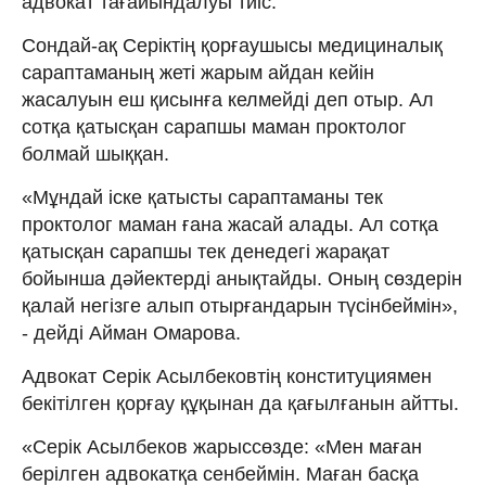
адвокат тағайындалуы тиіс.
Сондай-ақ Серіктің қорғаушысы медициналық
сараптаманың жеті жарым айдан кейін
жасалуын еш қисынға келмейді деп отыр. Ал
сотқа қатысқан сарапшы маман проктолог
болмай шыққан.
«Мұндай іске қатысты сараптаманы тек
проктолог маман ғана жасай алады. Ал сотқа
қатысқан сарапшы тек денедегі жарақат
бойынша дәйектерді анықтайды. Оның сөздерін
қалай негізге алып отырғандарын түсінбеймін»,
- дейді Айман Омарова.
Адвокат Серік Асылбековтің конституциямен
бекітілген қорғау құқынан да қағылғанын айтты.
«Серік Асылбеков жарыссөзде: «Мен маған
берілген адвокатқа сенбеймін. Маған басқа