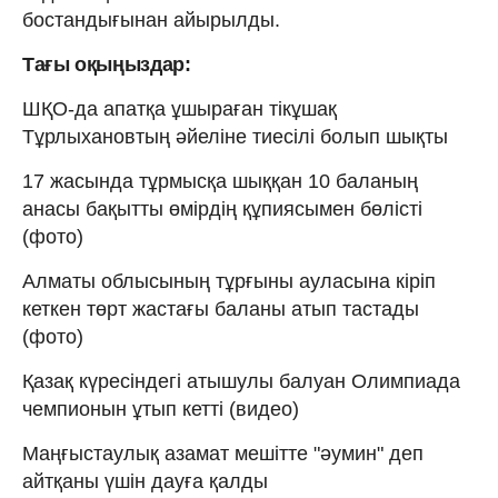
бостандығынан айырылды.
Тағы оқыңыздар:
ШҚО-да апатқа ұшыраған тікұшақ
Тұрлыхановтың әйеліне тиесілі болып шықты
17 жасында тұрмысқа шыққан 10 баланың
анасы бақытты өмірдің құпиясымен бөлісті
(фото)
Алматы облысының тұрғыны ауласына кіріп
кеткен төрт жастағы баланы атып тастады
(фото)
Қазақ күресіндегі атышулы балуан Олимпиада
чемпионын ұтып кетті (видео)
Маңғыстаулық азамат мешітте "әумин" деп
айтқаны үшін дауға қалды