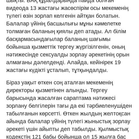
шықты. БАҚ құралдарында пайда болған
видеода 13 жастағы жасөспірім осы мекеменің
түлегі өзін зорлап келгенін айтқан болатын.
Балалар үйінің басшылығы мұны кәмелетке
толмаған баланың қиялы деп атады. Ал білім
басқармасындағылар баланың шағымы
бойынша қызметтік тергеу жүргізілгенін, оның
нәтижесінде сексуалды зорлау әрекетінің орын
алмағаны дәлелденді. Алайда, кейінірек 19
жастағы күдікті ұсталып, тұтқындалды.
Біраз уақыт өткен соң аталған мекеменің
директоры қызметінен алынды. Тергеу
барысында жасалған сараптама нәтижесі
зорлану белгілерін тағы да екі тәрбиеленушіден
табылғанын көрсетті. Өткен жылдың желтоқсан
айында балалар үйінің түлегі жыныстық зорлау
әрекеті үшін айыпты деп табылды. Қылмыстық
кодекстің 121 бабы бойынша ол 15 жылға бас