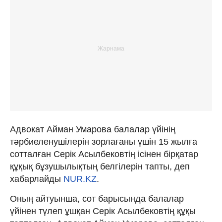
Адвокат Айман Умарова балалар үйінің
тәрбиеленушілерін зорлағаны үшін 15 жылға
сотталған Серік Асылбековтің ісінен бірқатар
құқық бұзушылықтың белгілерін тапты, деп
хабарлайды
NUR.KZ
.
Оның айтуынша, сот барысында балалар
үйінен түлеп ұшқан Серік Асылбековтің құқы