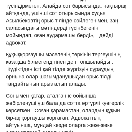
түсіндірмеген. Алайда сот барысында, нақтырақ
айтқанда, үшінші сот отырысында судья
Асылбековтің орыс тілінде сөйлегенімен, заң
саласындағы мәтіндерді түсінбегенін
мойындап, оған аудармашы берді», - дейді
адвокат.
Құқыққорғаушы мәселенің төркінін тергеушінің
қазақша білмегендігінен деп топшылайды .
Күдіктіден істі қай тілде жүргізуін сұраудың
орнына олар шағымданушыдан орыс тілді
таңдайтынын арыз алып алады.
Сонымен қатар, аталған іс бойынша
жәбірленуші үш бала да сотта әртүрлі куәгерлік
көрсеткен. Соған қарамастан, олардың құқын
бір-ақ қорғаушы қорғаған. Адвокаттың
айтуынша, мұндай кезде оларға жеке-жеке