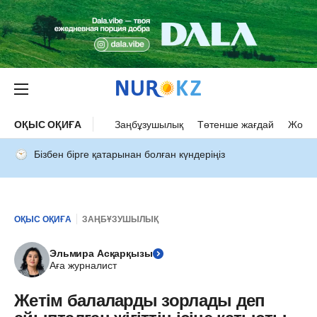
ОҚЫС ОҚИҒА
Заңбұзушылық
Төтенше жағдай
Жол а
Бізбен бірге қатарынан болған күндеріңіз
ОҚЫС ОҚИҒА
ЗАҢБҰЗУШЫЛЫҚ
Эльмира Асқарқызы
Аға журналист
Жетім балаларды зорлады деп