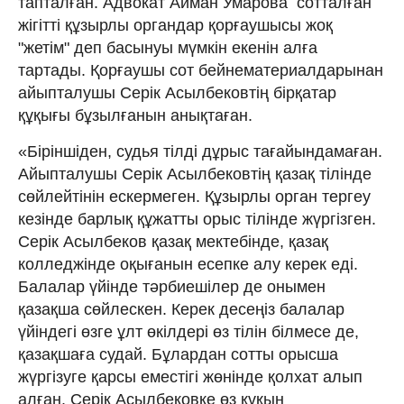
тапталған. Адвокат Айман Умарова сотталған
жігітті құзырлы органдар қорғаушысы жоқ
"жетім" деп басынуы мүмкін екенін алға
тартады. Қорғаушы сот бейнематериалдарынан
айыпталушы Серік Асылбековтің бірқатар
құқығы бұзылғанын анықтаған.
«Біріншіден, судья тілді дұрыс тағайындамаған.
Айыпталушы Серік Асылбековтің қазақ тілінде
сөйлейтінін ескермеген. Құзырлы орган тергеу
кезінде барлық құжатты орыс тілінде жүргізген.
Серік Асылбеков қазақ мектебінде, қазақ
колледжінде оқығанын есепке алу керек еді.
Балалар үйінде тәрбиешілер де онымен
қазақша сөйлескен. Керек десеңіз балалар
үйіндегі өзге ұлт өкілдері өз тілін білмесе де,
қазақшаға судай. Бұлардан сотты орысша
жүргізуге қарсы еместігі жөнінде қолхат алып
алған. Серік Асылбековке өз құқын