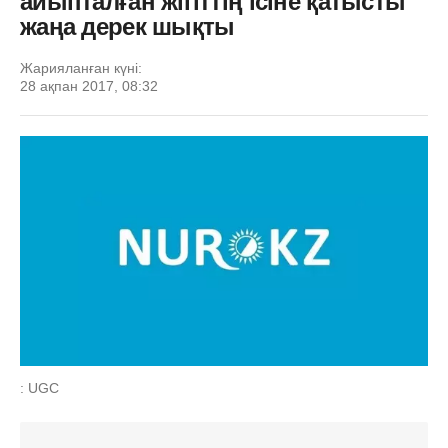
айыпталған жігіттің ісіне қатысты
жаңа дерек шықты
Жарияланған күні:
28 ақпан 2017, 08:32
: UGC