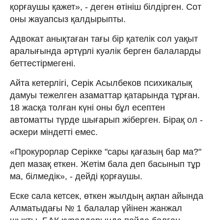
қорғаушы қажет», - деген өтініш білдірген. Сот
оны жауапсыз қалдырыпты.
Адвокат анықтаған тағы бір қателік сол уақыт
аралығында әртүрлі куәлік берген балаларды
беттестірмегені.
Айта кетерлігі, Серік Асылбеков психикалық
дамуы тежелген азаматтар қатарында тұрған.
18 жасқа толған күні оны бұл есептен
автоматты түрде шығарып жіберген. Бірақ ол -
әскери міндетті емес.
«Прокурорлар Серікке "сары қағазың бар ма?"
деп мазақ еткен. Жетім бала деп басынып тұр
ма, білмедік», - дейді қорғаушы.
Еске сала кетсек, өткен жылдың ақпан айында
Алматыдағы № 1 балалар үйінен жанжал