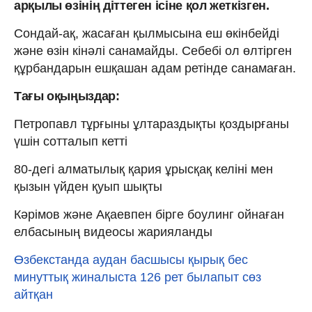
арқылы өзінің діттеген ісіне қол жеткізген.
Сондай-ақ, жасаған қылмысына еш өкінбейді
және өзін кінәлі санамайды. Себебі ол өлтірген
құрбандарын ешқашан адам ретінде санамаған.
Тағы оқыңыздар:
Петропавл тұрғыны ұлтараздықты қоздырғаны
үшін сотталып кетті
80-дегі алматылық қария ұрысқақ келіні мен
қызын үйден қуып шықты
Кәрімов және Ақаевпен бірге боулинг ойнаған
елбасының видеосы жарияланды
Өзбекстанда аудан басшысы қырық бес
минуттық жиналыста 126 рет былапыт сөз
айтқан