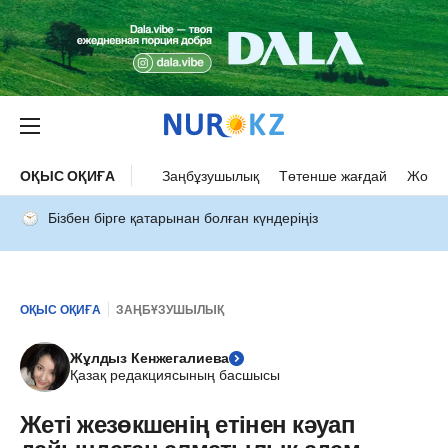
ОҚЫС ОҚИҒА
Заңбұзушылық
Төтенше жағдай
Жол а
Бізбен бірге қатарынан болған күндеріңіз
ОҚЫС ОҚИҒА
ЗАҢБҰЗУШЫЛЫҚ
Жұлдыз Кенжегалиева
Қазақ редакциясының басшысы
Жеті жезөкшенің етінен кәуап