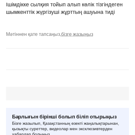
Ішімдікке сылқия тойып алып көлік тізгіндеген
шымкенттік жүргізуші жұрттың ашуына тиді
Мәтіннен қате тапсаңыз,
бізге жазыңыз
Барлығын бірінші болып біліп отырыңыз
Бізге жазылып, Қазақстанның өзекті жаңалықтарынан,
қызықты суреттер, видеолар мен эксклюзивтерден
хабардар болыңыз.