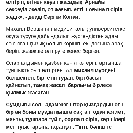
өлтіріп, етінен кәуап жасадық. Арнайы
сексеуіл әкеліп, от жағып, етті шоғына пісіріп
жедік», - дейді Сергей Копай.
Михаил Вершинин медициналық университетке
оқуға түсуге дайындалып жүргендіктен адам
сою оған қызық болып көрініп, екі досына арақ
беріп, жезөкше өлтіруге кеңес берген.
Олар алдымен қызбен көңіл көтеріп, артынша
тұншықтырып өлтірген. Ал
Михаил мүрдені
бөлшектеп, бірі етін турап, бірі басын
қайнатып, тамақ жасап барлығы бірлесе
қылмыс жасаған.
Сұмдығы сол - адам жегіштер қыздардың етін
бір ай бойы мұздатқышта сақтап, одан котлет,
манты, тұшпара түйіп, сорпа пісіріп, көршілері
мен туыстарына таратқан. Тіпті, бәліш те