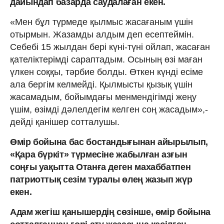
дайындап базарда саудалаған екен.
«Мен бұл түрмеде қылмыс жасағаным үшін
отырмын. Жазамды алдым деп есептеймін.
Себебі 15 жылдан бері күні-түні ойлап, жасаған
қателіктерімді сараптадым. Осының өзі маған
үлкен соққы, тәрбие болды. Өткен күнді есіме
ала бергім келмейді. Қылмысты қызық үшін
жасамадым, бойымдағы менмендігімді жеңу
үшім, өзімді дәлелдегім келген соң жасадым»,-
дейді қанішер сотталушы.
Өмір бойына бас бостандығынан айырылып,
«Қара бүркіт» түрмесіне жабылған азғын
соңғы уақытта Отанға деген махаббатпен
патриоттық сезім туралы өлең жазып жүр
екен.
Адам жегіш қанышердің сөзінше, өмір бойына