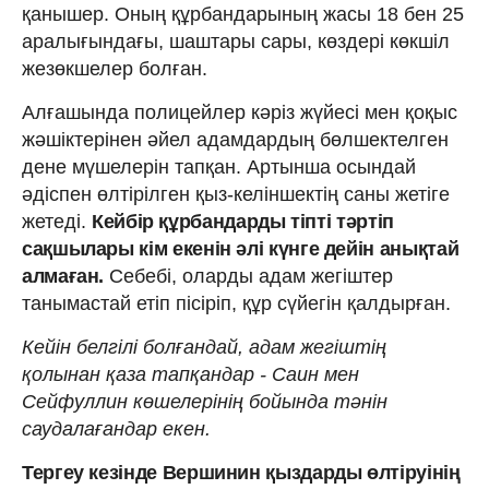
қанышер. Оның құрбандарының жасы 18 бен 25
аралығындағы, шаштары сары, көздері көкшіл
жезөкшелер болған.
Алғашында полицейлер кәріз жүйесі мен қоқыс
жәшіктерінен әйел адамдардың бөлшектелген
дене мүшелерін тапқан. Артынша осындай
әдіспен өлтірілген қыз-келіншектің саны жетіге
жетеді.
Кейбір құрбандарды тіпті тәртіп
сақшылары кім екенін әлі күнге дейін анықтай
алмаған.
Себебі, оларды адам жегіштер
танымастай етіп пісіріп, құр сүйегін қалдырған.
Кейін белгілі болғандай, адам жегіштің
қолынан қаза тапқандар - Саин мен
Сейфуллин көшелерінің бойында тәнін
саудалағандар екен.
Тергеу кезінде Вершинин қыздарды өлтіруінің