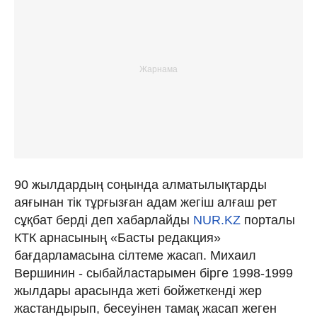
90 жылдардың соңында алматылықтарды
аяғынан тік тұрғызған адам жегіш алғаш рет
сұқбат берді деп хабарлайды
NUR.KZ
порталы
КТК арнасының «Басты редакция»
бағдарламасына сілтеме жасап. Михаил
Вершинин - сыбайластарымен бірге 1998-1999
жылдары арасында жеті бойжеткенді жер
жастандырып, бесеуінен тамақ жасап жеген