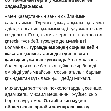
сотталғаннан гөрі ату жазасына кесілген
әлдеқайда жақсы.
«Мен Қазақстанның заңын сыйлаймын,
сараптаймын. Түрмеге қамау арқылы - қоғамда
әділдік орнатып, қылмыскерді түзу жолға салу
көзделген. Егер, қылмыскерді атып тастаса ол
қатесін түсінбей, түзелуге де мүмкіндігі
болмайды.
Түрмеде өміріңнің соңына дейін
жасаған қылмыстарыңды түсініп, оған
қайғырып, жаның күйзеледі.
Ал ату жазасы
болса ары кетсе бір жыл жүйкең сыр береді,
өміріңді уайымдайсың. Сосын атылып барлық
қиындықтан құтыласың», - дейді Михаил.
Михаилды зерттеген психологтардың сөзінше,
адам жегіш Михаил Вершинин - жүйкесі сыр
берген ауру емес.
Ол әрбір ісін мұқият
ойластырып, арнайы жоспарлап жасау