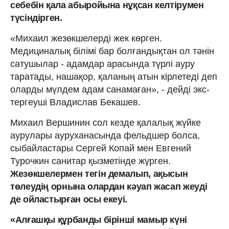
себебін қала абыройына нұқсан келтірумен
түсіндірген.
«Михаил жезөкшелерді жек көрген.
Медициналық білімі бар болғандықтан ол тәнін
сатушылар - адамдар арасында түрлі ауру
таратады, нашақор, қаланың атын кірлетеді деп
оларды мүлдем адам санамаған», - дейді экс-
тергеуші Владислав Бекашев.
Михаил Вершинин сол кезде қалалық жүйке
аурулары ауруханасында фельдшер болса,
сыбайластары Сергей Копай мен Евгений
Турочкин санитар қызметінде жүрген.
Жезөкшелермен тегін демалып, ақысын
төлеудің орнына олардан кәуап жасап жеуді
де ойластырған осы екеуі.
«Алғашқы құрбанды бірінші мамыр күні