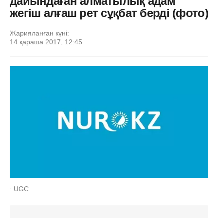
дайындаған алматылық адам
жегіш алғаш рет сұқбат берді (фото)
Жарияланған күні:
14 қараша 2017, 12:45
: UGC