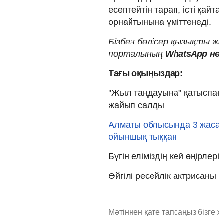
есептейтін тарап, істі қа
орнайтынына үміттенеді.
Бізбен бөлісер қызықты 
порталының
WhatsApp нөм
Тағы оқыңыздар:
"Жыл таңдауына" қатыспа
жайып салды
Алматы облысында 3 жаса
ойыншық тыққан
Бүгін еліміздің кей өңірле
Әйгілі ресейлік актрисаны 
Мәтіннен қате тапсаңыз,
бізге