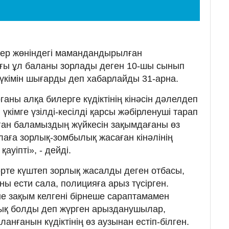
тер жөніндегі мамандандырылған
ағы ұл баланы зорлады деген 10-шы сынып
үкімін шығарды деп хабарлайды 31-арна.
ганы алқа билерге күдіктінің кінәсін дәлелдеп
үкімге үзілді-кесілді қарсы жәбірленуші тарап
ған баламыздың жүйкесін зақымдағаны өз
лаға зорлық-зомбылық жасаған кінәлінің
ауіпті», - дейді.
әрте күштеп зорлық жасалды деген отбасы,
ны ести сала, полицияға арыз түсірген.
не зақым келгені бірнеше сараптамамен
лық болды деп жүрген арызданушылар,
анғанын күдіктінің өз аузынан естіп-білген.