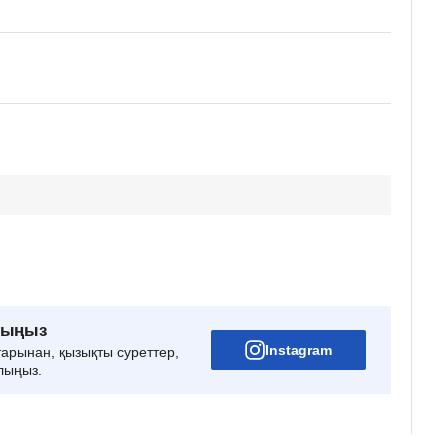
рыңыз
Instagram
тарынан, қызықты суреттер,
лыңыз.