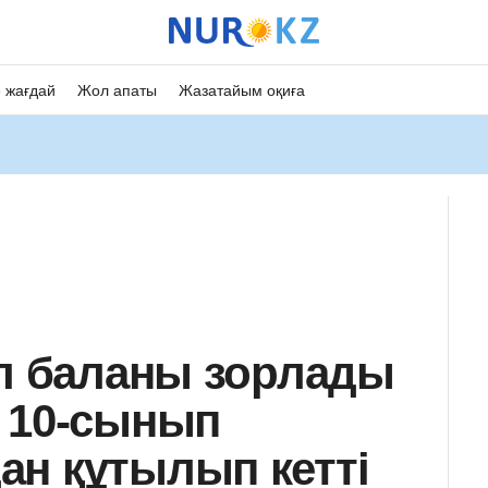
 жағдай
Жол апаты
Жазатайым оқиға
ұл баланы зорлады
 10-сынып
н құтылып кетті