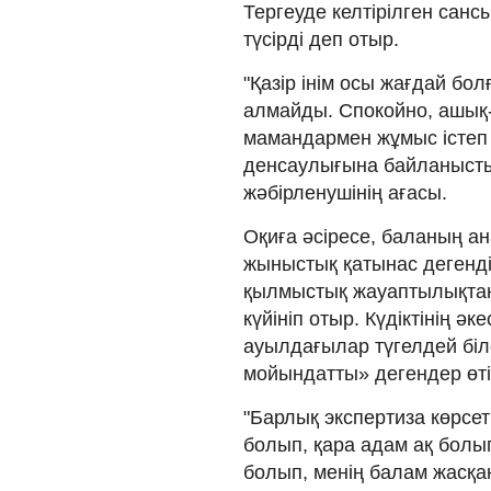
Тергеуде келтірілген санс
түсірді деп отыр.
"Қазір інім осы жағдай бо
алмайды. Спокойно, ашық
мамандармен жұмыс істеп 
денсаулығына байланысты. 
жәбірленушінің ағасы.
Оқиға әсіресе, баланың ан
жыныстық қатынас дегенді ө
қылмыстық жауаптылықтан 
күйініп отыр. Күдіктінің ә
ауылдағылар түгелдей біле
мойындатты» дегендер өтір
"Барлық экспертиза көрсет
болып, қара адам ақ болы
болып, менің балам жасқан