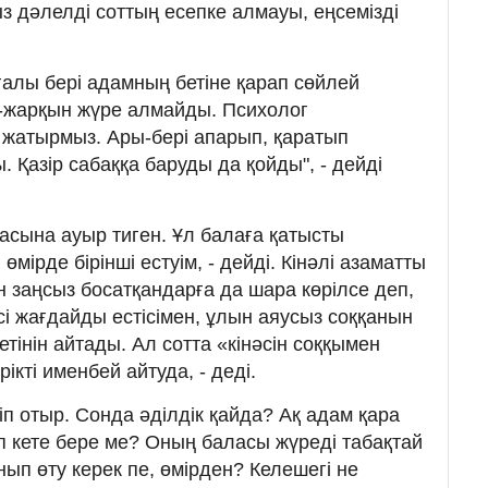
ыз дәлелді соттың есепке алмауы, еңсемізді
лғалы бері адамның бетіне қарап сөйлей
-жарқын жүре алмайды. Психолог
жатырмыз. Ары-бері апарып, қаратып
Қазір сабаққа баруды да қойды", - дейді
асына ауыр тиген. Ұл балаға қатысты
мірде бірінші естуім, - дейді. Кінәлі азаматты
заңсыз босатқандарға да шара көрілсе деп,
кесі жағдайды естісімен, ұлын аяусыз соққанын
тінін айтады. Ал сотта «кінәсін соққымен
ікті именбей айтуда, - деді.
іп отыр. Сонда әділдік қайда? Ақ адам қара
п кете бере ме? Оның баласы жүреді табақтай
ып өту керек пе, өмірден? Келешегі не