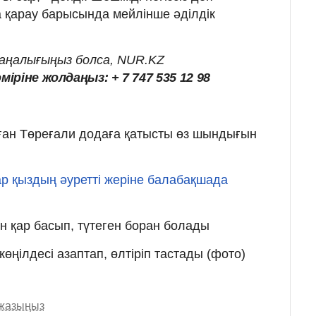
йта қарау барысында мейлінше әділдік
жаңалығыңыз болса, NUR.KZ
іріне жолдаңыз: + 7 747 535 12 98
ған Төреғали додаға қатысты өз шындығын
р қыздың әуретті жеріне балабақшада
рін қар басып, түтеген боран болады
көңілдесі азаптап, өлтіріп тастады (фото)
 жазыңыз