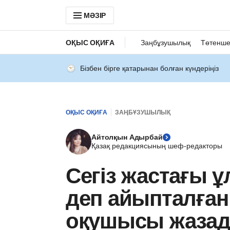
МӘЗІР
ОҚЫС ОҚИҒА
Заңбұзушылық
Төтенше
Бізбен бірге қатарынан болған күндеріңіз
ОҚЫС ОҚИҒА
ЗАҢБҰЗУШЫЛЫҚ
Айтолқын Адырбай
Қазақ редакциясының шеф-редакторы
Сегіз жастағы 
деп айыпталған
оқушысы жазада