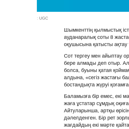
: UGC
Шымкенттің қылмыстық іс
ауданаралық соты 8 жаст
оқушысына қатысты ақтау 
Сот тергеу мен айыптау ор
бере алмады деп отыр. Ал 
болса, буыны қатая қойма
алдына, «сегіз жастағы ба
бостандықта жүруі қоғамға қ
Баламызға бір емес, екі м
жаға ұстатар сұмдық оқиға
Айтуларынша, артқы өрісі
дәлелденген. Бір рет зор
жағдайдың екі мәрте қайтал