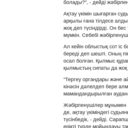
болады?", - дейді жәбірле
Ақтау үкімін шығарған су
арқылы ғана тілдесе алдық
жоқ деп түсіндірді. Он бес
мүмкін. Себебі жәбірленуш
Ал кейін облыстық сот іс б
береді деп шешті. Оның пі
осал болған. Қылмыс құрам
қылмыстың сипаты да жоқ д
"Тергеу органдары және ай
кінәсін дәлелдеп бере алм
мамандандырылған аудана
Жәбірленушілер мұнымен м
де, ақтау үкіміндегі судья
түсінбедік, - дейді. Сарап
ерікті түрде мойындауы тағ