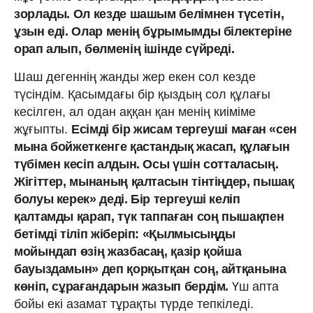
зорлады. Ол кезде шашым белімнен түсетін,
ұзын еді. Олар менің бұрымымды білектеріне
орап алып, бөлменің ішінде сүйреді.
Шаш дегеннің жанды жер екен сол кезде
түсіндім. Қасымдағы бір қыздың сол құлағы
кесілген, ал одан аққан қан менің киіміме
жұғыпты.
Есімді бір жисам тергеуші маған «сен
мына бойжеткенге қастандық жасап, құлағын
түбімен кесіп алдын. Осы үшін сотталасың.
Жігіттер, мынаның қалтасын тінтіңдер, пышақ
болуы керек» деді. Бір тергеуші келіп
қалтамды қарап, түк таппаған соң пышақпен
бетімді тіліп жіберіп: «Қылмысыңды
мойындап өзің жазбасаң, қазір қойша
бауыздамын» деп қорқытқан соң, айтқанына
көніп, сұрағандарын жазып бердім.
Үш апта
бойы екі азамат тұрақты түрде тепкіледі.