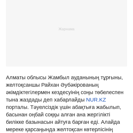
Алматы облысы Жамбыл ауданының тұрғыны,
желтоқсаншы Райхан Әубәкірованың
әкімдіктегілермен кездесуінің соңы төбелеспен
тына жаздады деп хабарлайды
NUR.KZ
порталы. Тәуелсіздік үшін абақтыға жабылып,
басынан оңбай соққы алған ана жергілікті
билікке базынасын айтуға барған еді. Алайда
мереке қарсаңында желтоқсан көтерлісінің