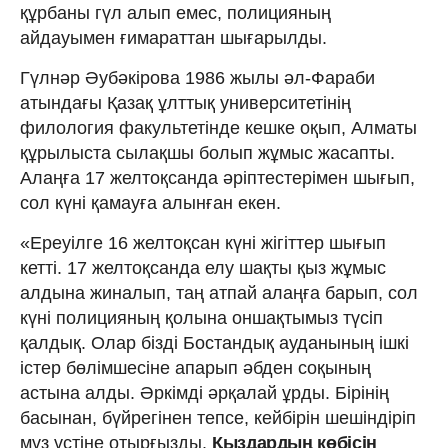
құрбаны гүл алып емес, полицияның
айдауымен ғимараттан шығарылды.
Гүлнәр Әубәкірова 1986 жылы әл-Фараби
атындағы Қазақ ұлттық университетінің
филология факультетінде кешке оқып, Алматы
құрылыста сылақшы болып жұмыс жасапты.
Алаңға 17 желтоқсанда әріптестерімен шығып,
сол күні қамауға алынған екен.
«Ереуілге 16 желтоқсан күні жігіттер шығып
кетті. 17 желтоқсанда елу шақты қыз жұмыс
алдына жиналып, таң атпай алаңға барып, сол
күні полицияның қолына оншақтымыз түсіп
қалдық. Олар бізді Бостандық ауданының ішкі
істер бөлімшесіне апарып әбден соқының
астына алды. Әркімді әрқалай ұрды. Бірінің
басынан, бүйрегінен тепсе, кейбірін шешіндіріп
мұз үстіне отырғызды.
Қыздардың көбісін