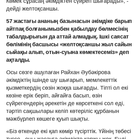
Көмек сұрасаң әкімдіктен сүйреп шығарады», -
дейді желтоқсаншы.
57 жастағы ананың базынасын әкімдіке барып
айтпақ болғанымызбен қабылдау бөлмесінің
табалдырығын да аттай алмадық. Ішкі саясат
бөлімінің басшысы «желтоқсаншы жыл сайын
сыйақы алып, отын-суына көмектесеміз» деп
ақталды.
Осы сөзге ашулаған Райхан Әубәкірова
әкімдіктің ішінде шу шығарып, мемлекеттік
қызметкердің сөзін жоққа шығарды. Тіпті ол екі
көзіне ерік беріп, айғайға басып, өзін
сүйрегендерің әрекетін де көрсеткені сол еді,
тәртіп сақшылары келіп көтеріліс құрбанын
мәжбүрлеп көшеге қуып шықты.
«Біз өткенде екі қап көмір түсірттік. Үйінің төбесі
түссе - оны жасауға әкімдікте қаржы жоқ. Енді