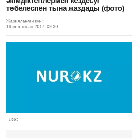
әкімдіктегілермен кездесуі
төбелеспен тына жаздады (фото)
Жарияланған күні:
16 желтоқсан 2017, 09:30
: UGC