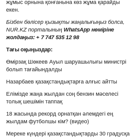
жұмыс орнына қонғанына көз жұма қарайды
екен.
Бізбен бөлісер қызықты жаңалығыңыз болса,
NUR.KZ порталының
WhatsApp нөміріне
жолдаңыз: + 7 747 535 12 98
Тағы оқыңыздар:
Өмірзақ Шөкеев Ауыл шаруашылығы министрі
болып тағайындалды
Назарбаев қазақстандықтарға алғыс айтты
Елімізде жаңа жылдан соң бензин мәселесі
толық шешімін таппақ
18 жасында рекорд орнатқан әлемдегі ең
жылдам футболшы кім? (видео)
Мереке күндері қазақстандықтарды 30 градусқа