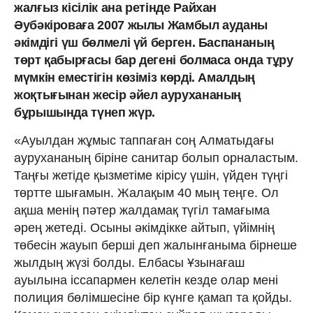
жалғыз кісілік ана ретінде Райхан
Әубәкіроваға 2007 жылы Жамбыл ауданы
әкімдігі үш бөлмелі үй берген. Баспананың
төрт қабырғасы бар дегені болмаса онда тұру
мүмкін еместігін көзіміз көрді. Амалдың
жоқтығынан жесір әйел аурухананың
бұрышында түнеп жүр.
«Ауылдан жұмыс таппаған соң Алматыдағы
аурухананың біріне санитар болып орналастым.
Таңғы жетіде қызметіме кірісу үшін, үйден түңгі
төртте шығамын. Жалақым 40 мың теңге. Ол
ақша менің пәтер жалдамақ түгіл тамағыма
әрең жетеді. Осыны әкімдікке айтып, үйімнің
төбесін жауып берші деп жалынғаныма бірнеше
жылдың жүзі болды. Елбасы Ұзынағаш
ауылына іссапармен келетін кезде олар мені
полиция бөлімшесіне бір күнге қамап та қойды.