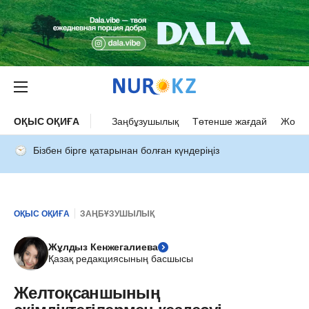
ОҚЫС ОҚИҒА
Заңбұзушылық
Төтенше жағдай
Жол а
Бізбен бірге қатарынан болған күндеріңіз
ОҚЫС ОҚИҒА
ЗАҢБҰЗУШЫЛЫҚ
Жұлдыз Кенжегалиева
Қазақ редакциясының басшысы
Желтоқсаншының