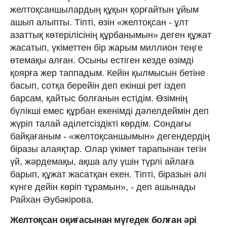
желтоқсаншылардың құқын қорғайтын ұйым
ашып алыпты. Тіпті, өзін «желтоқсан - ұлт
азаттық көтерілісінің құрбанымын» деген құжат
жасатып, үкіметтен бір жарым миллион теңге
өтемақы алған. Осыны естіген кезде өзімді
қоярға жер таппадым. Кейін қылмысын бетіне
басып, сотқа берейін деп екінші рет іздеп
барсам, қайтыс болғанын естідім. Өзімнің
бүлікші емес құрбан екенімді дәлелдеймін деп
жүріп талай әділетсіздікті көрдім. Сондағы
байқағаным - «желтоқсаншымын» дегендердің
біразы алаяқтар. Олар үкімет тарапынан тегін
үй, жәрдемақы, ақша алу үшін түрлі айлаға
барып, құжат жасатқан екен. Тіпті, біразын әлі
күнге дейін көріп тұрамын», - деп ашынады
Райхан Әубәкірова.
Желтоқсан оқиғасынан мүгедек болған әрі