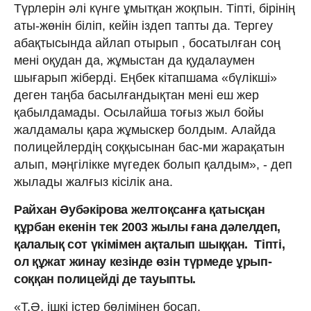
Түрлерін әлі күнге ұмытқан жоқпын. Тіпті, бірінің
аты-жөнін біліп, кейін іздеп тапты да. Тергеу
абақтысында айлап отырып , босатылған соң
мені оқудан да, жұмыстан да қудалаумен
шығарып жіберді. Еңбек кітапшама «бүлікші»
деген таңба басылғандықтан мені еш жер
қабылдамады. Осылайша тоғыз жыл бойы
жалдамалы қара жұмыскер болдым. Алайда
полицейлердің соққысынан бас-ми жарақатын
алып, мәңгілікке мүгедек болып қалдым», - деп
жылады жалғыз кісілік ана.
Райхан Әубәкірова желтоқсанға қатысқан
құрбан екенін тек 2003 жылы ғана дәлелдеп,
қалалық сот үкімімен ақталып шыққан. Тіпті,
ол құжат жинау кезінде өзін түрмеде ұрып-
соққан полицейді де тауыпты.
«Т.Ә. ішкі істер бөлімінен босап,