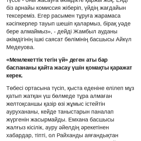
біз арнайы комиссия жіберіп, үйдің жағдайын
тексереміз. Егер расымен тұруға жарамаса
кәсіпкерлер тауып шешіп қалармыз, бірақ уәде
бере алмаймыз», - дейді Жамбыл ауданы
әкімдігінің ішкі саясат бөлімінің басшысы Айкүл
Медеуова.
«Мемлекеттік тегін үй» деген аты бар
баспананы қайта жасау үшін қомақты қаражат
керек.
Төбесі ортасына түсіп, қыста еденіне елілеп мұз
қатып жатқан үш бөлмеде тұра алмаған
желтоқсаншы қазір өзі жұмыс істейтін
аурухананы, кейде таныстарын паналап
жүргенін жасырмайды. Емхана басшысы
жалғыз кісілік, ауру әйелдің әрекетінен
хабардар, тіпті, ол Райханды аяғандықтан