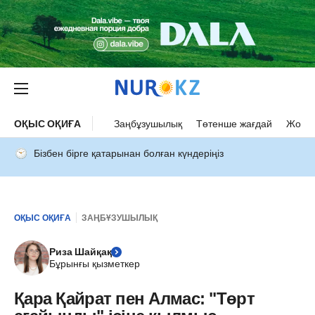
ОҚЫС ОҚИҒА
Заңбұзушылық
Төтенше жағдай
Жол а
Бізбен бірге қатарынан болған күндеріңіз
ОҚЫС ОҚИҒА
ЗАҢБҰЗУШЫЛЫҚ
Риза Шайқақ
Бұрынғы қызметкер
Қара Қайрат пен Алмас: "Төрт