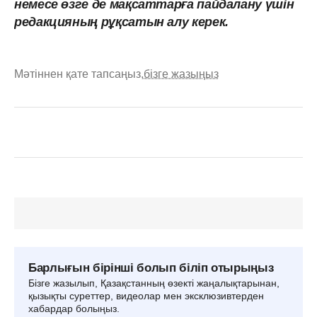
немесе өзге де мақсаттарға пайдалану үшін
редакцияның рұқсатын алу керек.
Мәтіннен қате тапсаңыз,
бізге жазыңыз
Барлығын бірінші болып біліп отырыңыз
Бізге жазылып, Қазақстанның өзекті жаңалықтарынан,
қызықты суреттер, видеолар мен эксклюзивтерден
хабардар болыңыз.