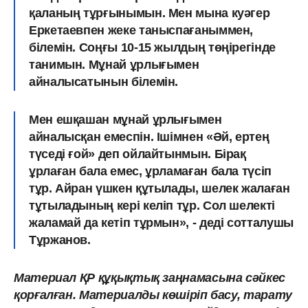
қаланың тұрғынымын. Мен мына куәгер
Еркетаевпен жеке таныспағаныммен,
білемін. Соңғы 10-15 жылдың төңірегінде
танимын. Мұнай ұрлығымен
айналысатынын білемін.
Мен ешқашан мұнай ұрлығымен
айналысқан емеспін.
Ішімнен «Әй, ертең
түседі ғой» деп ойлайтынмын. Бірақ
ұрлаған бала емес, ұрламаған бала түсіп
тұр.
Айран үшкен құтылады, шелек жалаған
тұтыладының кері келіп тұр. Сол шелекті
жаламай да кетіп тұрмын», - деді сотталушы
Тұржанов.
Материал ҚР құқықтық заңнамасына сәйкес
қорғалған. Материалды көшіріп басу, тарату