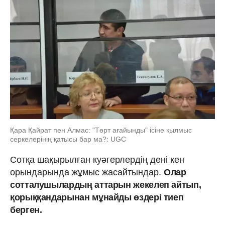
Қара Қайрат пен Алмас: "Төрт ағайынды" ісіне қылмыс
серкелерінің қатысы бар ма?: UGC
Сотқа шақырылған куәгерлердің дені кен
орындарында жұмыс жасайтындар.
Олар
сотталушылардың аттарын жекелеп айтып,
қорыққандарынан мұнайды өздері тиеп
берген.