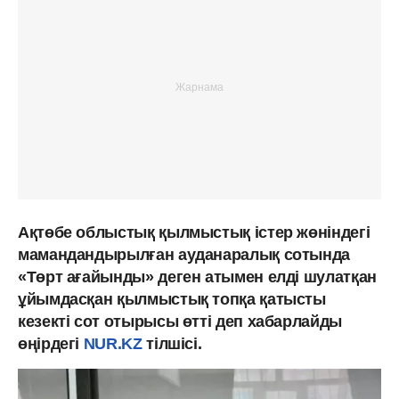
Ақтөбе облыстық қылмыстық істер жөніндегі
мамандандырылған ауданаралық сотында
«Төрт ағайынды» деген атымен елді шулатқан
ұйымдасқан қылмыстық топқа қатысты
кезекті сот отырысы өтті деп хабарлайды
өңірдегі
NUR.KZ
тілшісі.