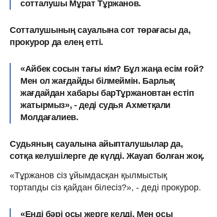
сотталушы Мұрат Тұржанов.
Сотталушының сауалына сот төрағасы да,
прокурор да елең етті.
«Айбек сосын тағы кім? Бұл жаңа есім ғой?
Мен ол жағдайды білмеймін. Барлық
жағдайдан хабары барТұржановтан естіп
жатырмыз», - деді судья Ахметқали
Молдағалиев.
Судьяның сауалына айыпталушылар да,
сотқа келушілерге де күлді. Жауап болған жоқ.
«Тұржанов сіз ұйымдасқан қылмыстық
тортапды сіз қайдан білесіз?», - деді прокурор.
«Енді бәрі осы жерге келді. Мен осы