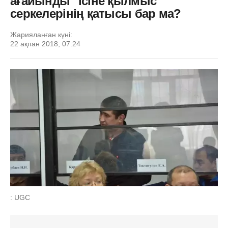
ағайынды" ісіне қылмыс
серкелерінің қатысы бар ма?
Жарияланған күні:
22 ақпан 2018, 07:24
: UGC