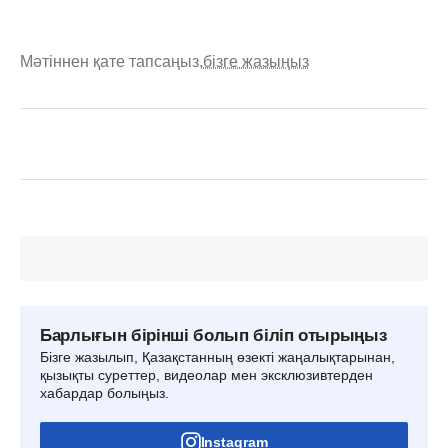
Мәтіннен қате тапсаңыз,
бізге жазыңыз
Барлығын бірінші болып біліп отырыңыз
Бізге жазылып, Қазақстанның өзекті жаңалықтарынан,
қызықты суреттер, видеолар мен эксклюзивтерден
хабардар болыңыз.
Instagram