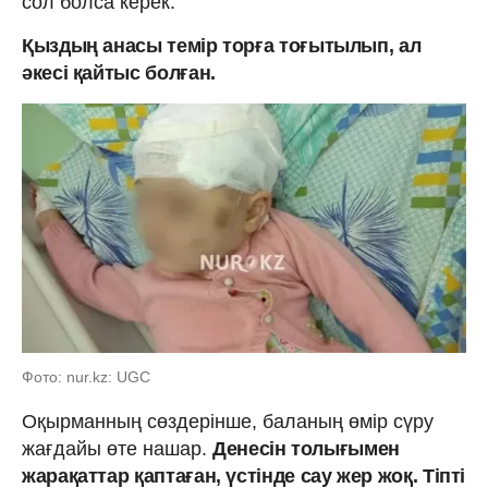
сол болса керек.
Қыздың анасы темір торға тоғытылып, ал
әкесі қайтыс болған.
Фото: nur.kz: UGC
Оқырманның сөздерінше, баланың өмір сүру
жағдайы өте нашар.
Денесін толығымен
жарақаттар қаптаған, үстінде сау жер жоқ. Тіпті