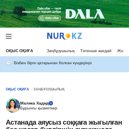
ОҚЫС ОҚИҒА
Заңбұзушылық
Төтенше жағдай
Жол а
Бізбен бірге қатарынан болған күндеріңіз
ОҚЫС ОҚИҒА
ЗАҢБҰЗУШЫЛЫҚ
Малика Хадид
Бұрынғы қызметкер
Астанада аяусыз соққаға жығылған