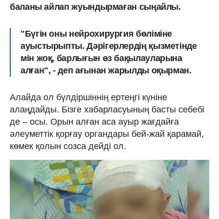
баланы айлап жуындырмаған сыңайлы.
"Бүгін оны нейрохирургия бөліміне
ауыстырыпты. Дәрігерлердің қызметінде
мін жоқ, барлығын өз бақылауларына
алған", - деп ағынан жарылды оқырман.
Алайда ол бүлдіршіннің ертеңгі күніне
алаңдайды. Бізге хабарласуының басты себебі
де – осы. Орын алған аса ауыр жағдайға
әлеуметтік қорғау органдары бей-жай қарамай,
көмек қолын созса дейді ол.