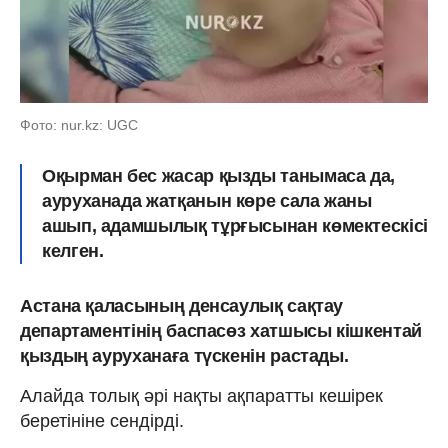
Фото: nur.kz: UGC
Оқырман бес жасар қызды танымаса да,
ауруханада жатқанын көре сала жаны
ашып, адамшылық тұрғысынан көмектескісі
келген.
Астана қаласының денсаулық сақтау
департаментінің баспасөз хатшысы кішкентай
қыздың ауруханаға түскенін растады.
Алайда толық әрі нақты ақпаратты кешірек
беретініне сендірді.