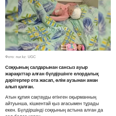
Фото: nur.kz: UGC
Соққының салдарынан сансыз ауыр
жарақаттар алған бүлдіршінге елордалық
дәрігерлер ота жасап, өлім аузынан аман
алып қалған.
Атын құпия сақтауды өтінген оқырманның
айтуынша, кішкентай қыз ағасымен тұрады
екен. Бүлдіршінді соққының астына алған да