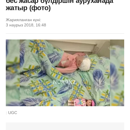
бес жасар бүлдіршін ауруханада
жатыр (фото)
Жарияланған күні:
3 наурыз 2018, 16:48
: UGC