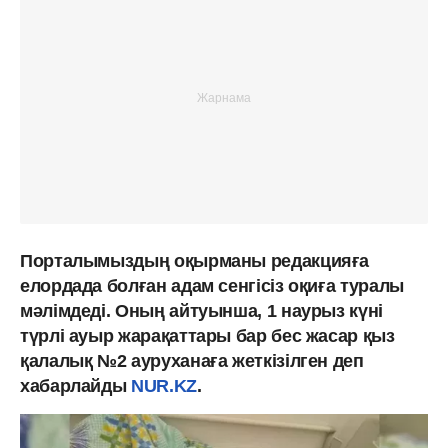
Порталымыздың оқырманы редакцияға
елордада болған адам сенгісіз оқиға туралы
мәлімдеді. Оның айтуынша, 1 наурыз күні
түрлі ауыр жарақаттары бар бес жасар қыз
қалалық №2 ауруханаға жеткізілген деп
хабарлайды
NUR.KZ
.