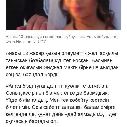
Анасы 13 жасар қызын зорлап, күйеуге шығуға мәжбүрлеген.
Фото:Новости N: UGC
Анасы 13 жасар қызын әлеуметтік желі арқылы
танысқан бозбалаға күштеп қосқан. Басынан
өткен оқиғасын Энджел Макги бірнеше жылдан
соң өзі баяндап берді.
«Анам бізді туғанда тіпті куәлік те алмаған.
Соның кесірінен біз мектепке де бармадық.
Үйде білім алдық. Мен тек көбейту кестесін
білетінмін. Осы себепті алғашқы балам өмірге
келгенде де, құжат дайындай алмадым», - деп
оқиғасын бастады ол.