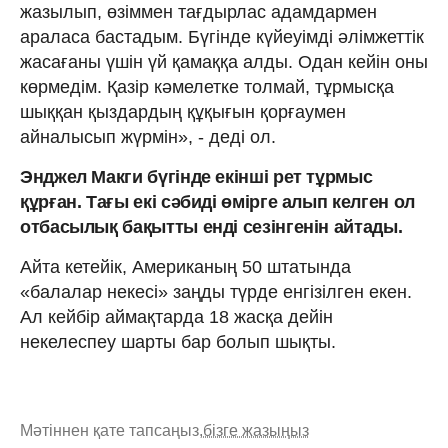
жазылып, өзіммен тағдырлас адамдармен
араласа бастадым. Бүгінде күйеуімді әлімжеттік
жасағаны үшін үй қамаққа алды. Одан кейін оны
көрмедім. Қазір кәмелетке толмай, тұрмысқа
шыққан қыздардың құқығын қорғаумен
айналысып жүрмін», - деді ол.
Энджел Макги бүгінде екінші рет тұрмыс
құрған. Тағы екі сәбиді өмірге алып келген ол
отбасылық бақытты енді сезінгенін айтады.
Айта кетейік, Американың 50 штатында
«балалар некесі» заңды түрде енгізілген екен.
Ал кейбір аймақтарда 18 жасқа дейін
некелеспеу шарты бар болып шықты.
Мәтіннен қате тапсаңыз,
бізге жазыңыз