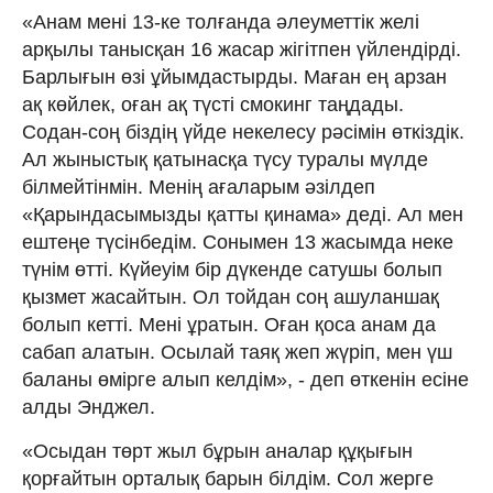
«Анам мені 13-ке толғанда әлеуметтік желі
арқылы танысқан 16 жасар жігітпен үйлендірді.
Барлығын өзі ұйымдастырды. Маған ең арзан
ақ көйлек, оған ақ түсті смокинг таңдады.
Содан-соң біздің үйде некелесу рәсімін өткіздік.
Ал жыныстық қатынасқа түсу туралы мүлде
білмейтінмін. Менің ағаларым әзілдеп
«Қарындасымызды қатты қинама» деді. Ал мен
ештеңе түсінбедім. Сонымен 13 жасымда неке
түнім өтті. Күйеуім бір дүкенде сатушы болып
қызмет жасайтын. Ол тойдан соң ашуланшақ
болып кетті. Мені ұратын. Оған қоса анам да
сабап алатын. Осылай таяқ жеп жүріп, мен үш
баланы өмірге алып келдім», - деп өткенін есіне
алды Энджел.
«Осыдан төрт жыл бұрын аналар құқығын
қорғайтын орталық барын білдім. Сол жерге