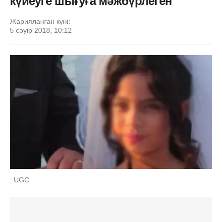
күйеуге шығуға мәжбүрлеген
Жарияланған күні:
5 сәуір 2018, 10:12
: UGC