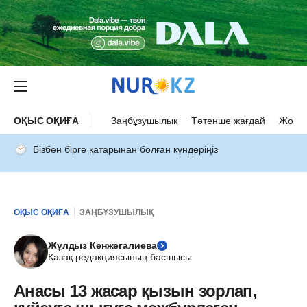
ОҚЫС ОҚИҒА
Заңбұзушылық
Төтенше жағдай
Жол а
Бізбен бірге қатарынан болған күндеріңіз
ОҚЫС ОҚИҒА
ЗАҢБҰЗУШЫЛЫҚ
Жұлдыз Кенжегалиева
Қазақ редакциясының басшысы
Анасы 13 жасар қызын зорлап,