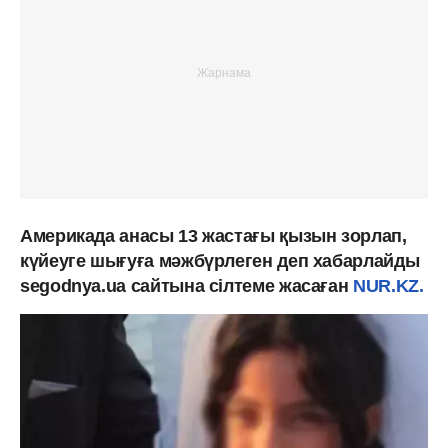
Америкада анасы 13 жастағы қызын зорлап,
күйеуге шығуға мәжбүрлеген деп хабарлайды
segodnya.ua сайтына сілтеме жасаған
NUR.KZ.