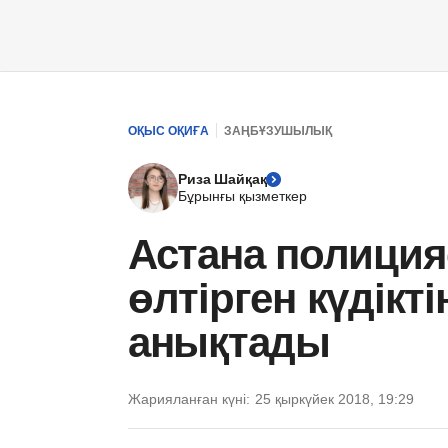
ОҚЫС ОҚИҒА
ЗАҢБҰЗУШЫЛЫҚ
Риза Шайқақ
Бұрынғы қызметкер
Астана полиция
өлтірген күдікті
анықтады
Жарияланған күні:
25 қыркүйек 2018, 19:29