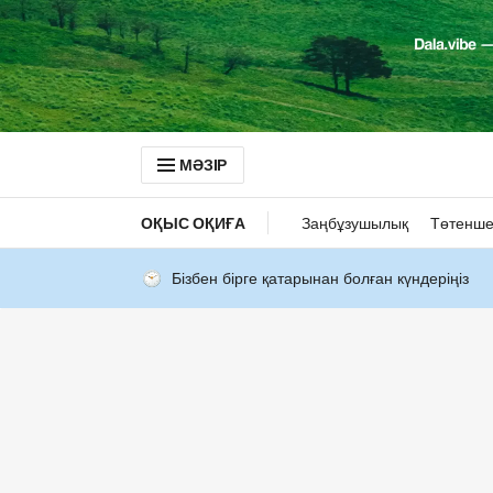
МӘЗІР
ОҚЫС ОҚИҒА
Заңбұзушылық
Төтенше
Бізбен бірге қатарынан болған күндеріңіз