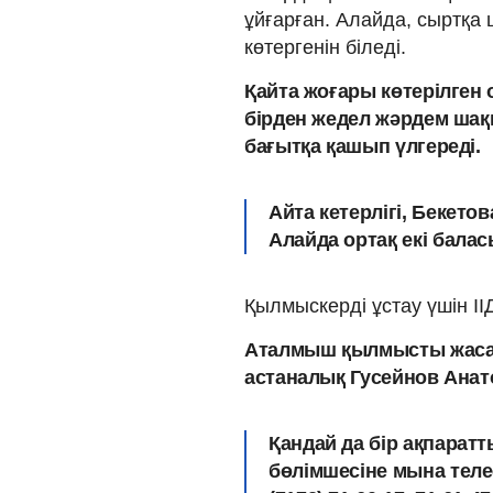
ұйғарған. Алайда, сыртқа 
көтергенін біледі.
Қайта жоғары көтерілген 
бірден жедел жәрдем шақы
бағытқа қашып үлгереді.
Айта кетерлігі, Бекето
Алайда ортақ екі балас
Қылмыскерді ұстау үшін І
Аталмыш қылмысты жасаға
астаналық Гусейнов Анато
Қандай да бір ақпаратт
бөлімшесіне мына теле