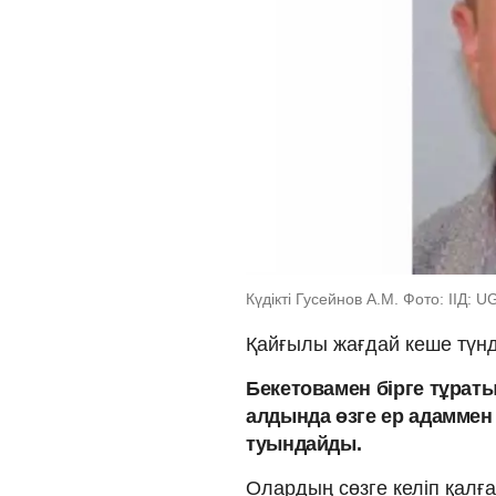
Күдікті Гусейнов А.М. Фото: ІІД: U
Қайғылы жағдай кеше түнд
Бекетовамен бірге тұрат
алдында өзге ер адаммен
туындайды.
Олардың сөзге келіп қалғ