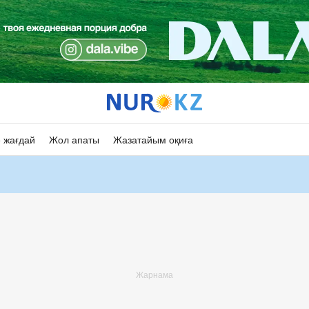
 жағдай
Жол апаты
Жазатайым оқиға