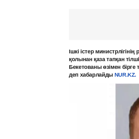
Ішкі істер министрлігінің
қолынан қаза тапқан тіл
Бекетованы өзімен бірге 
деп хабарлайды
NUR.KZ.