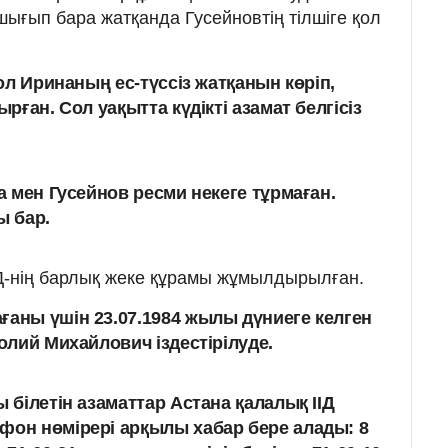
шығып бара жатқанда Гусейновтің тілшіге қол
ол Иринаның ес-түссіз жатқанын көріп,
рған. Сол уақытта күдікті азамат белгісіз
ва мен Гусейнов ресми некеге тұрмаған.
ы бар.
ІД-нің барлық жеке құрамы жұмылдырылған.
ны үшін 23.07.1984 жылы дүниеге келген
лий Михайлович іздестірілуде.
ы білетін азаматтар Астана қалалық ІІД
фон нөмірері арқылы хабар бере алады: 8