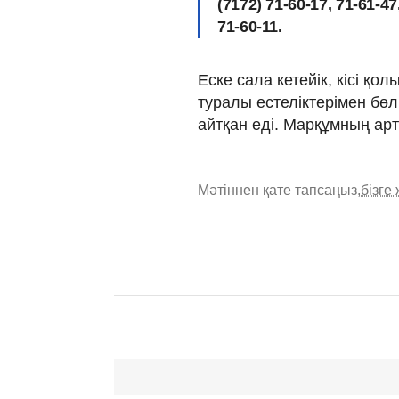
(7172) 71-60-17, 71-61-4
71-60-11.
Еске сала кетейік, кісі қ
туралы естеліктерімен бөл
айтқан еді. Марқұмның ар
Мәтіннен қате тапсаңыз,
бізге