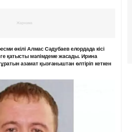
 ресми өкілі Алмас Сәдубаев елордада кісі
шіге қатысты мәлімдеме жасады. Ирина
тұратын азамат қызғаныштан өлтіріп кеткен