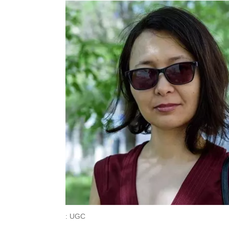
: UGC