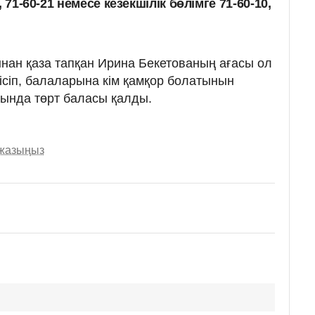
7, 71-60-21 немесе кезекшілік бөлімге 71-60-10,
олынан қаза тапқан Ирина Бекетованың ағасы ол
ісіп, балаларына кім қамқор болатынын
тында төрт баласы қалды.
 жазыңыз