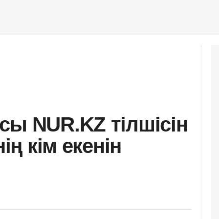
сы NUR.KZ тілшісін
нің кім екенін