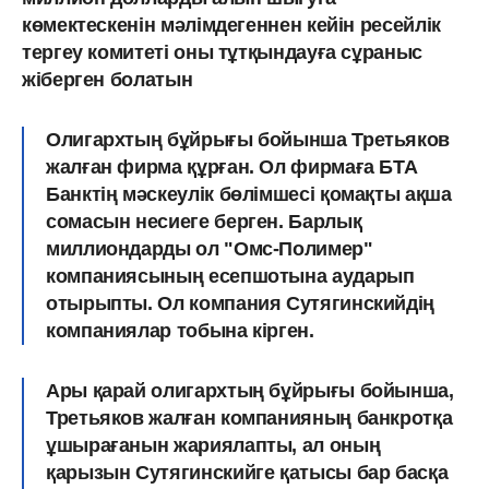
көмектескенін мәлімдегеннен кейін ресейлік
тергеу комитеті оны тұтқындауға сұраныс
жіберген болатын
Олигархтың бұйрығы бойынша Третьяков
жалған фирма құрған. Ол фирмаға БТА
Банктің мәскеулік бөлімшесі қомақты ақша
сомасын несиеге берген. Барлық
миллиондарды ол "Омс-Полимер"
компаниясының есепшотына аударып
отырыпты. Ол компания Сутягинскийдің
компаниялар тобына кірген.
Ары қарай олигархтың бұйрығы бойынша,
Третьяков жалған компанияның банкротқа
ұшырағанын жариялапты, ал оның
қарызын Сутягинскийге қатысы бар басқа