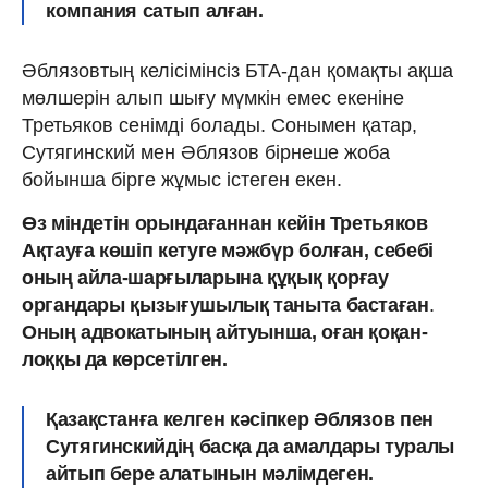
компания сатып алған.
Әблязовтың келісімінсіз БТА-дан қомақты ақша
мөлшерін алып шығу мүмкін емес екеніне
Третьяков сенімді болады. Сонымен қатар,
Сутягинский мен Әблязов бірнеше жоба
бойынша бірге жұмыс істеген екен.
Өз міндетін орындағаннан кейін Третьяков
Ақтауға көшіп кетуге мәжбүр болған, себебі
оның айла-шарғыларына құқық қорғау
органдары қызығушылық таныта бастаған
.
Оның адвокатының айтуынша, оған қоқан-
лоққы да көрсетілген.
Қазақстанға келген кәсіпкер Әблязов пен
Сутягинскийдің басқа да амалдары туралы
айтып бере алатынын мәлімдеген.