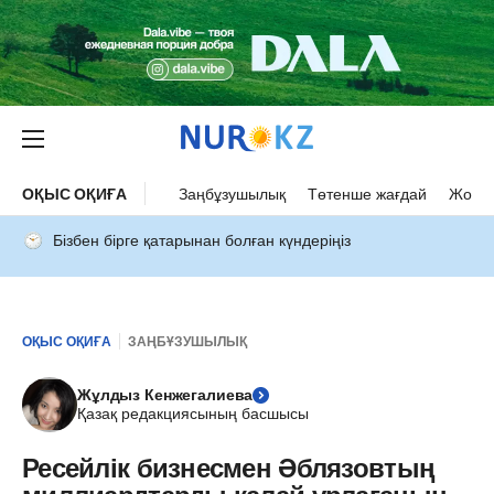
ОҚЫС ОҚИҒА
Заңбұзушылық
Төтенше жағдай
Жол а
Бізбен бірге қатарынан болған күндеріңіз
ОҚЫС ОҚИҒА
ЗАҢБҰЗУШЫЛЫҚ
Жұлдыз Кенжегалиева
Қазақ редакциясының басшысы
Ресейлік бизнесмен Әблязовтың