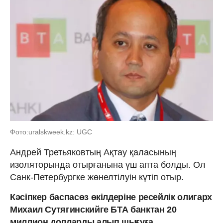
Фото:uralskweek.kz: UGC
Андрей Третьяковтың Ақтау қаласының
изоляторында отырғанына үш апта болды. Ол
Санк-Петербургке жөнелтілуін күтіп отыр.
Кәсіпкер баспасөз өкілдеріне ресейлік олигарх
Михаил Сутягинскийге БТА банктан 20
миллион долларды алып шығуға