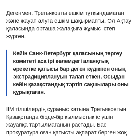
Дегенмен, Третьяковты ешкім тұтқындамаған
және жауап алуға ешкім шақырмапты. Ол Ақтау
қаласында орташа жалақыға жұмыс істеп
жүрген.
Кейін Санк-Петербург қаласының тергеу
комитеті аса ірі көлемдегі алаяқтық
әрекетке қатысы бар деген күдікпен оның
экстрадициялануын талап еткен. Осыдан
кейін қазақстандық тәртіп сақшылары оны
құрықтаған.
ІІМ тілшілердің сұраныс хатына Третьяковтың
Қазақстанда бірде-бір қылмыстық іс үшін
жауапқа тартылмағанын растады. Бас
прокуратура оған қатысты ақпарат берген жоқ.