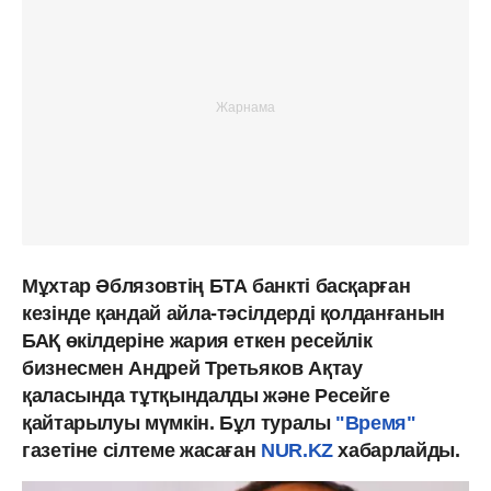
Мұхтар Әблязовтің БТА банкті басқарған
кезінде қандай айла-тәсілдерді қолданғанын
БАҚ өкілдеріне жария еткен ресейлік
бизнесмен Андрей Третьяков Ақтау
қаласында тұтқындалды және Ресейге
қайтарылуы мүмкін. Бұл туралы
"Время"
газетіне сілтеме жасаған
NUR.KZ
хабарлайды.