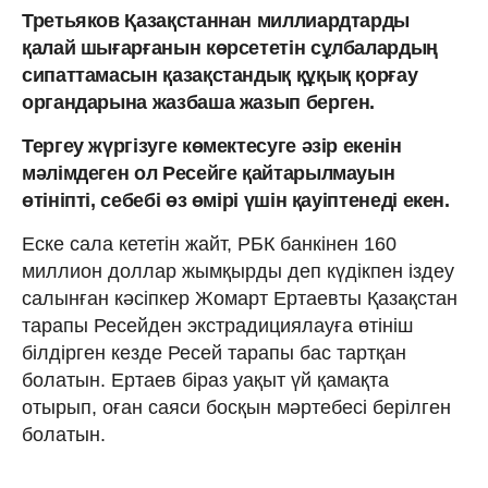
Третьяков Қазақстаннан миллиардтарды
қалай шығарғанын көрсететін сұлбалардың
сипаттамасын қазақстандық құқық қорғау
органдарына жазбаша жазып берген.
Тергеу жүргізуге көмектесуге әзір екенін
мәлімдеген ол Ресейге қайтарылмауын
өтініпті, себебі өз өмірі үшін қауіптенеді екен.
Еске сала кететін жайт, РБК банкінен 160
миллион доллар жымқырды деп күдікпен іздеу
салынған кәсіпкер Жомарт Ертаевты Қазақстан
тарапы Ресейден экстрадициялауға өтініш
білдірген кезде Ресей тарапы бас тартқан
болатын. Ертаев біраз уақыт үй қамақта
отырып, оған саяси босқын мәртебесі берілген
болатын.