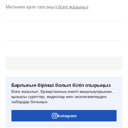
Мәтіннен қате тапсаңыз,
бізге жазыңыз
Барлығын бірінші болып біліп отырыңыз
Бізге жазылып, Қазақстанның өзекті жаңалықтарынан,
қызықты суреттер, видеолар мен эксклюзивтерден
хабардар болыңыз.
Instagram