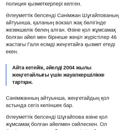
полиция қызметкерлері келген.
Әлеуметтік белсенді Сәнімжан Шұғайпованың
айтуынша, қаланың вокзал жақ бөлігінде
жезөкшелік белең алған. Өзіне қол жұмсамақ
болған әйел мен бірнеше жеңіл жүрістілер 46
жастағы Галя есімді жеңгетайға қызмет етеді
екен.
Айта кетейік, әйелді 2004 жылы
жеңгетайлығы үшін жауапкершілікке
тартқан.
Сәнімжанның айтуынша, жеңгетайдың қол
астында сегіз келіншек бар.
Әлеуметтік белсенді Шұғайпова өзіне қол
жұмсамақ болған әйелмен сөйлескен. Ол