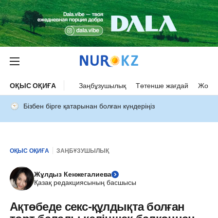
ОҚЫС ОҚИҒА
Заңбұзушылық
Төтенше жағдай
Жол а
Бізбен бірге қатарынан болған күндеріңіз
ОҚЫС ОҚИҒА
ЗАҢБҰЗУШЫЛЫҚ
Жұлдыз Кенжегалиева
Қазақ редакциясының басшысы
Ақтөбеде секс-құлдықта болған