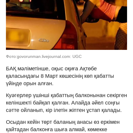
Фото:govorunman.livejournal.com: UGC
БАҚ мәліметінше, оқыс оқиға Ақтөбе
қаласындағы 8 Март көшесінің көп қабатты
үйінде орын алған.
Куәгерлер үшінші қабаттың балконынан секірген
келіншекті байқап қалған. Алайда әйел соңғы
сәтте ойланып, кір ілетін жіптен ұстап қалады.
Осыдан кейін төрт баланың анасы өз еркімен
қайтадан балконға шыға алмай, көмекке