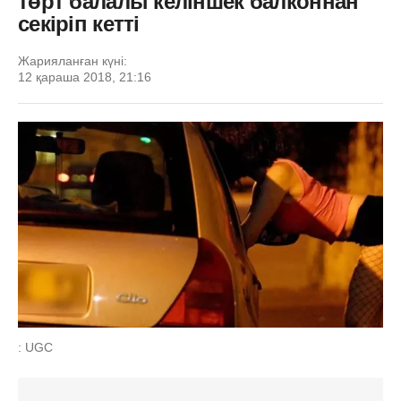
төрт балалы келіншек балконнан
секіріп кетті
Жарияланған күні:
12 қараша 2018, 21:16
: UGC