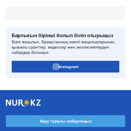
Барлығын бірінші болып біліп отырыңыз
Бізге жазылып, Қазақстанның өзекті жаңалықтарынан,
қызықты суреттер, видеолар мен эксклюзивтерден
хабардар болыңыз.
Instagram
Ақау туралы хабарлаңыз