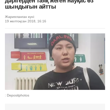
дәрігерден таяқ жеген науқас өз
шындығын айтты
Жарияланған күні:
19 желтоқсан 2018, 16:16
: Depositphotos