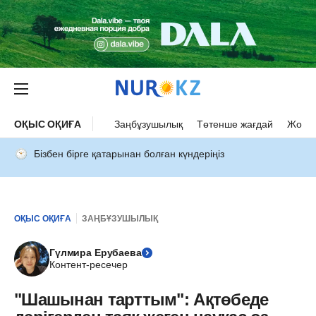
ОҚЫС ОҚИҒА
Заңбұзушылық
Төтенше жағдай
Жол а
Бізбен бірге қатарынан болған күндеріңіз
ОҚЫС ОҚИҒА
ЗАҢБҰЗУШЫЛЫҚ
Гүлмира Ерубаева
Контент-ресечер
"Шашынан тарттым": Ақтөбеде