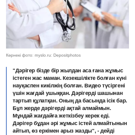
Көрнекі фото: myslo.ru: Depositphotos
"Дәрігер бізде бір жылдан аса ғана жұмыс
істеген жас маман. Кезекшілікте болған күні
науқаспен кикілжің болған. Видео түсіргені
үшін жағдай ушыққан. Дәрігерді шашынан
тартып құлатқан. Оның да басында ісік бар.
Бұл жерде дәрігерді ақтай алмаймын.
Мұндай жағдайға жеткізбеу керек еді.
Дәрігер бұдан әрі жұмыс істей алмайтынын
айтып, өз еркімен арыз жазды", - дейді