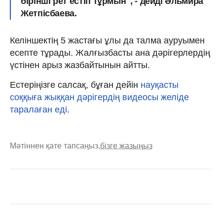
бірінші рет естіп тұрмын", - дейді Әльмира
Жетпісбаева.
Келіншектің 5 жастағы ұлы да талма ауруымен
есепте тұрады. Жалғызбасты ана дәрігерлердің
үстінен арыз жазбайтынын айтты.
Естеріңізге салсақ, бұған дейін
науқасты
соққыға жыққан дәрігердің видеосы желіде
таралаған еді
.
Мәтіннен қате тапсаңыз,
бізге жазыңыз