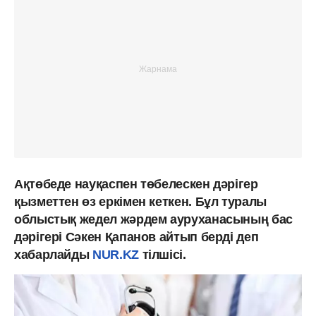
Ақтөбеде науқаспен төбелескен дәрігер
қызметтен өз еркімен кеткен. Бұл туралы
облыстық жедел жәрдем ауруханасының бас
дәрігері Сәкен Қапанов айтып берді деп
хабарлайды
NUR.KZ
тілшісі.