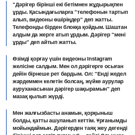
"Дәрігер бірінші екі бетімнен жұдырықпен
ұрды. Қасындағыларға "телефонын тартып
алып, видеоны өшіріңдер" деп жатты.
Телефонды бірден блокқа қойдым. Шаштан
алдым да жерге атып ұрдым. Дәрігер "мені
ұрды" деп айтып жатты.
Өзімді қорғау үшін видеоны Instagram
желісіне салдым. Мен ол дәрігерге осыған
дейін бірнеше рет бардым. Ол: "Енді жедел
жәрдеммен келетін болсаң, жүйке аурулар
ауруханасынан дәрігер шақырамын" деп
мазақ қылып жүрді.
Мен жалғызбасты анамын, қорқыныш
болды, қатты ашуланып кеттім. Ұрғанымды
мойындаймын. Дәрігерден таяқ жеу дегенді