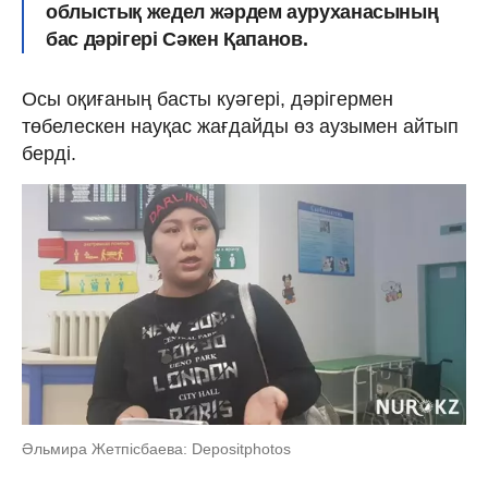
облыстық жедел жәрдем ауруханасының
бас дәрігері Сәкен Қапанов.
Осы оқиғаның басты куәгері, дәрігермен
төбелескен науқас жағдайды өз аузымен айтып
берді.
Әльмира Жетпісбаева: Depositphotos