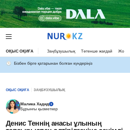
ОҚЫС ОҚИҒА
Заңбұзушылық
Төтенше жағдай
Жол а
Бізбен бірге қатарынан болған күндеріңіз
ОҚЫС ОҚИҒА
ЗАҢБҰЗУШЫЛЫҚ
Малика Хадид
Бұрынғы қызметкер
Денис Теннің анасы ұлының