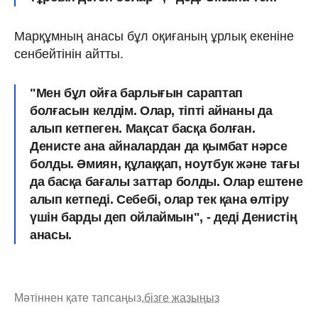
Марқұмның анасы бұл оқиғаның ұрлық екеніне
сенбейтінін айтты.
"Мен бұл ойға барлығын сараптап
болғасын келдім. Олар, тіпті айнаны да
алып кетпеген. Мақсат басқа болған.
Денисте ана айналардан да қымбат нәрсе
болды. Әмиян, құлаққап, ноутбук және тағы
да басқа бағалы заттар болды. Олар ештене
алып кетпеді. Себебі, олар тек қана өлтіру
үшін барды деп ойлаймын", - деді Денистің
анасы.
Мәтіннен қате тапсаңыз,
бізге жазыңыз