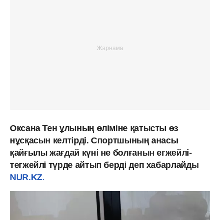
Оксана Тен ұлының өліміне қатысты өз
нұсқасын келтірді. Спортшының анасы
қайғылы жағдай күні не болғанын егжейлі-
тегжейлі түрде айтып берді деп хабарлайды
NUR.KZ.