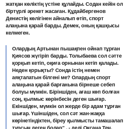
жатқан көліктің үстіне құлайды. Содан кейін ол
біртүрлі әрекет жасаған. Құдайбергенов
Денистің көлігінен айналып өтіп, спорт
алаңына қарай барды. Демек, оның қашқысы
келмеген.
Олардың Артынан пышақпен ойнап тұрған
Қиясов жүгіріп барды. Толыбаева сол сәтте
қорқып кетіп, оқиға орнынан кетіп қалады.
Неден қорықты? Сонда істің немен
аяқталатын білгені ме? Олардың спорт
алаңына қарай барғанына бірнеше себеп
болуы мүмкін. Біріншіден, ағаш көп болған
соң, қылмыс көрінбесін деген шығар.
Екіншіден, мүмкін ол жерде бір адам тұрған
шығар. Үшіншіден, сол сәт жан-жаққа
көрінетіндіктен, біреу қылмысты тамашалап
тұрсын деген болар" , - деді Оксана Тен.