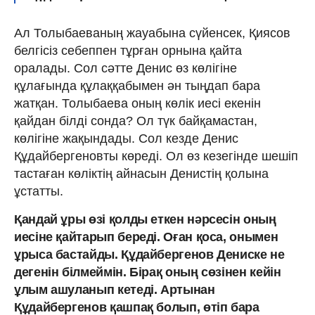
Ал Толыбаеваның жауабына сүйенсек, Қиясов
белгісіз себеппен тұрған орнына қайта
оралады. Сол сәтте Денис өз көлігіне
құлағында құлаққабымен ән тыңдап бара
жатқан. Толыбаева оның көлік иесі екенін
қайдан білді сонда? Ол түк байқамастан,
көлігіне жақындады. Сол кезде Денис
Құдайбергеновты көреді. Ол өз кезегінде шешіп
тастаған көліктің айнасын Денистің қолына
ұстатты.
Қандай ұры өзі қолды еткен нәрсесін оның
иесіне қайтарып береді. Оған қоса, онымен
ұрыса бастайды. Құдайбергенов Дениске не
дегенін білмеймін. Бірақ оның сөзінен кейін
ұлым ашуланып кетеді. Артынан
Құдайбергенов қашпақ болып, өтіп бара