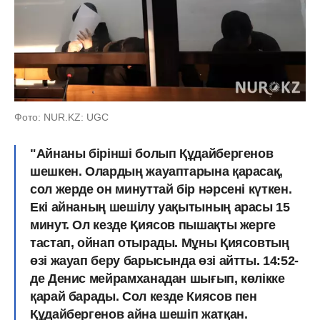
Фото: NUR.KZ: UGC
"Айнаны бірінші болып Құдайбергенов
шешкен. Олардың жауаптарына қарасақ,
сол жерде он минуттай бір нәрсені күткен.
Екі айнаның шешілу уақытының арасы 15
минут. Ол кезде Қиясов пышақты жерге
тастап, ойнап отырады. Мұны Қиясовтың
өзі жауап беру барысында өзі айтты. 14:52-
де Денис мейрамxанадан шығып, көлікке
қарай барады. Сол кезде Киясов пен
Құдайбергенов айна шешіп жатқан.