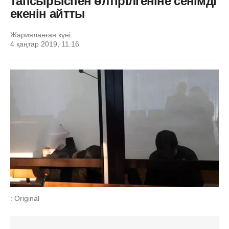
тапсырыспен өлтірілгеніне сенімді
екенін айтты
Жарияланған күні:
4 қаңтар 2019, 11:16
: Original