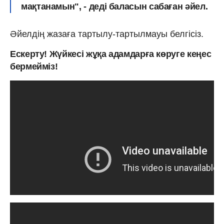
мақтанамын", - деді баласын сабаған әйел.
Әйелдің жазаға тартылу-тартылмауы белгісіз.
Ескерту! Жүйкесі жұқа адамдарға көруге кеңес
бермейміз!