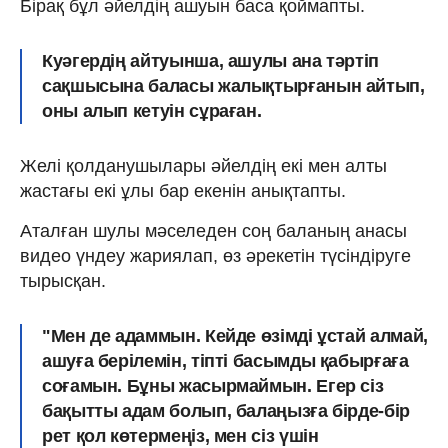
Бірақ бұл әйелдің ашуын баса қоймапты.
Куәгердің айтуынша, ашулы ана тәртіп
сақшысына баласы жалықтырғанын айтып,
оны алып кетуін сұраған.
Желі қолданушылары әйелдің екі мен алты
жастағы екі ұлы бар екенін анықтапты.
Аталған шулы мәселеден соң баланың анасы
видео үндеу жариялап, өз әрекетін түсіндіруге
тырысқан.
"Мен де адаммын. Кейде өзімді ұстай алмай,
ашуға берілемін, тіпті басымды қабырғаға
соғамын. Бұны жасырмаймын. Егер сіз
бақытты адам болып, балаңызға бірде-бір
рет қол көтермеңіз, мен сіз үшін