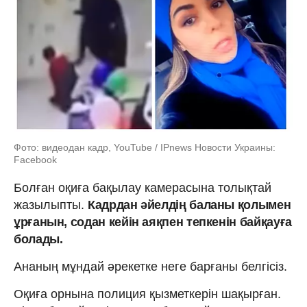
Фото: видеодан кадр, YouTube / IPnews Новости Украины:
Facebook
Болған оқиға бақылау камерасына толықтай
жазылыпты.
Кадрдан әйелдің баланы қолымен
ұрғанын, содан кейін аяқпен тепкенін байқауға
болады.
Ананың мұндай әрекетке неге барғаны белгісіз.
Оқиға орнына полиция қызметкерін шақырған.