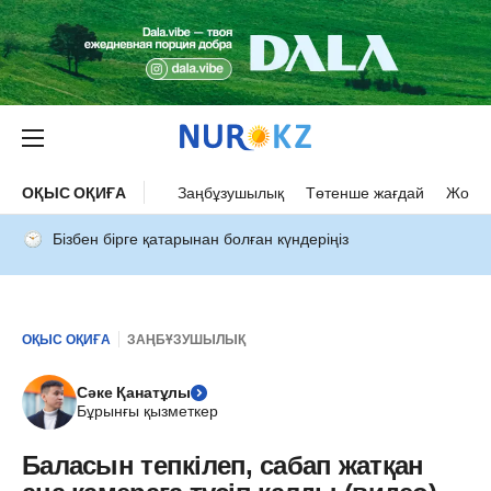
ОҚЫС ОҚИҒА
Заңбұзушылық
Төтенше жағдай
Жол а
Бізбен бірге қатарынан болған күндеріңіз
ОҚЫС ОҚИҒА
ЗАҢБҰЗУШЫЛЫҚ
Сәке Қанатұлы
Бұрынғы қызметкер
Баласын тепкілеп, сабап жатқан