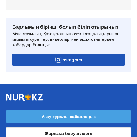
Барлығын бірінші болып біліп отырыңыз
Бізге жазылып, Қазақстанның өзекті жаңалықтарынан,
қызықты суреттер, видеолар мен эксклюзивтерден
хабардар болыңыз.
Instagram
Ақау туралы хабарлаңыз
Жарнама берушілерге