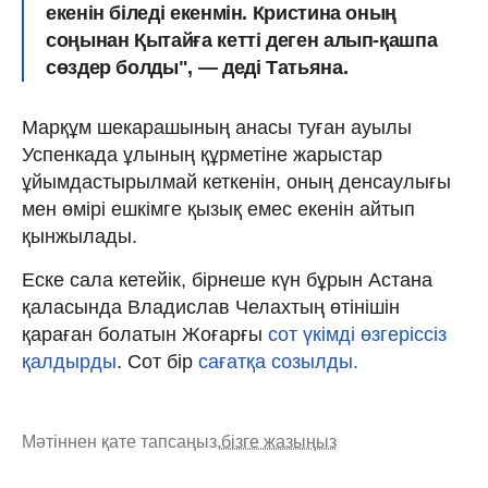
екенін біледі екенмін. Кристина оның
соңынан Қытайға кетті деген алып-қашпа
сөздер болды", — деді Татьяна.
Марқұм шекарашының анасы туған ауылы
Успенкада ұлының құрметіне жарыстар
ұйымдастырылмай кеткенін, оның денсаулығы
мен өмірі ешкімге қызық емес екенін айтып
қынжылады.
Еске сала кетейік, бірнеше күн бұрын Астана
қаласында Владислав Челахтың өтінішін
қараған болатын Жоғарғы
сот үкімді өзгеріссіз
қалдырды
. Сот бір
сағатқа созылды.
Мәтіннен қате тапсаңыз,
бізге жазыңыз