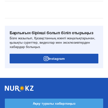
Барлығын бірінші болып біліп отырыңыз
Бізге жазылып, Қазақстанның өзекті жаңалықтарынан,
қызықты суреттер, видеолар мен эксклюзивтерден
хабардар болыңыз.
Instagram
Ақау туралы хабарлаңыз