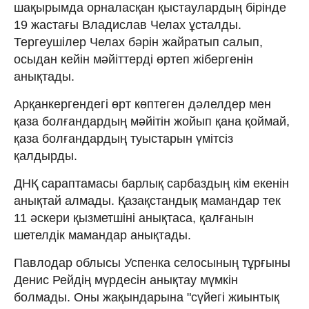
шақырымда орналасқан қыстаулардың бірінде
19 жастағы Владислав Челах ұсталды.
Тергеушілер Челах бәрін жайратып салып,
осыдан кейін мәйіттерді өртеп жібергенін
анықтады.
Арқанкергендегі өрт көптеген дәлелдер мен
қаза болғандардың мәйітін жойып қана қоймай,
қаза болғандардың туыстарын үмітсіз
қалдырды.
ДНҚ сараптамасы барлық сарбаздың кім екенін
анықтай алмады. Қазақстандық мамандар тек
11 әскери қызметшіні анықтаса, қалғанын
шетелдік мамандар анықтады.
Павлодар облысы Успенка селосының тұрғыны
Денис Рейдің мүрдесін анықтау мүмкін
болмады. Оны жақындарына "сүйегі жиынтық