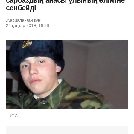
сарбаздың анасы ұлының өліміне
сенбейді
Жарияланған күні:
24 қаңтар 2019, 16:38
: UGC