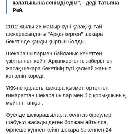
қалатынына сенімді едім", - деді Татьяна
Рей.
2012 жылы 28 мамыр күні қазақ-қытай
шекарасындағы "Арқанкерген" шекара
бекетінде қанды қырғын болды.
Шекарашылармен байланыс кенеттен
үзілгеннен кейін Арқанкергенге жіберілген
жасақ шекара бекетінің түгі қалмай жанып
кеткенін көреді.
ҰҚК-не қарасты шекара қызметі өртенген
ғимараттан шекарашылар мен бір қорықшының
мәйітін тапқан.
Әуелде шекарашыларға белгісіз біреулер
шабуыл жасады деген болжам айтылса,
бірнеше күннен кейін шекара бекетінен 24