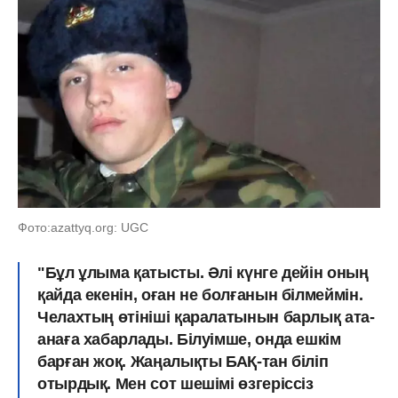
Фото:azattyq.org: UGC
"Бұл ұлыма қатысты. Әлі күнге дейін оның
қайда екенін, оған не болғанын білмеймін.
Челахтың өтініші қаралатынын барлық ата-
анаға хабарлады. Білуімше, онда ешкім
барған жоқ. Жаңалықты БАҚ-тан біліп
отырдық. Мен сот шешімі өзгеріссіз