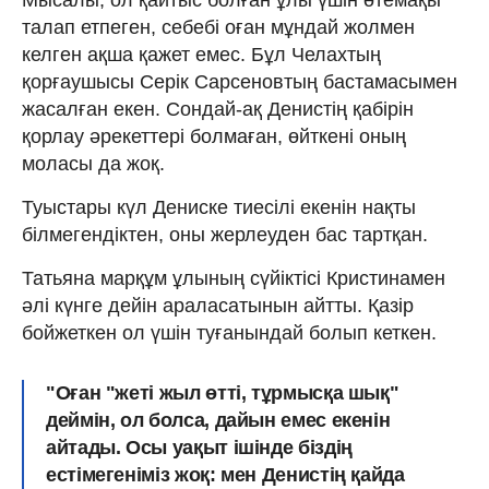
Мысалы, ол қайтыс болған ұлы үшін өтемақы
талап етпеген, себебі оған мұндай жолмен
келген ақша қажет емес. Бұл Челахтың
қорғаушысы Серік Сарсеновтың бастамасымен
жасалған екен. Сондай-ақ Денистің қабірін
қорлау әрекеттері болмаған, өйткені оның
моласы да жоқ.
Туыстары күл Дениске тиесілі екенін нақты
білмегендіктен, оны жерлеуден бас тартқан.
Татьяна марқұм ұлының сүйіктісі Кристинамен
әлі күнге дейін араласатынын айтты. Қазір
бойжеткен ол үшін туғанындай болып кеткен.
"Оған "жеті жыл өтті, тұрмысқа шық"
деймін, ол болса, дайын емес екенін
айтады. Осы уақыт ішінде біздің
естімегеніміз жоқ: мен Денистің қайда