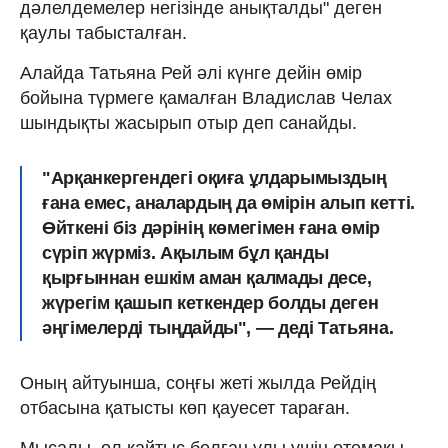
дәлелдемелер негізінде анықталды" деген
қаулы табысталған.
Алайда Татьяна Рей әлі күнге дейін өмір
бойына түрмеге қамалған Владислав Челах
шындықты жасырып отыр деп санайды.
"Арқанкергендегі оқиға ұлдарымыздың
ғана емес, аналардың да өмірін алып кетті.
Өйткені біз дәрінің көмегімен ғана өмір
сүріп жүрміз. Ақылым бұл қанды
қырғыннан ешкім аман қалмады десе,
жүрегім қашып кеткендер болды деген
әңгімелерді тыңдайды", — деді Татьяна.
Оның айтуынша, соңғы жеті жылда Рейдің
отбасына қатысты көп қауесет тараған.