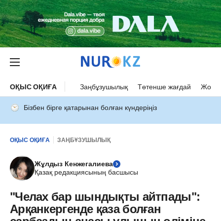
ОҚЫС ОҚИҒА
Заңбұзушылық
Төтенше жағдай
Жол а
Бізбен бірге қатарынан болған күндеріңіз
ОҚЫС ОҚИҒА
ЗАҢБҰЗУШЫЛЫҚ
Жұлдыз Кенжегалиева
Қазақ редакциясының басшысы
"Челах бар шындықты айтпады":
Арқанкергенде қаза болған