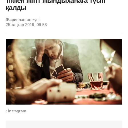
тіккен жігіт жындыханаға түсіп
қалды
Жарияланған күні:
25 қаңтар 2019, 09:53
: Instagram