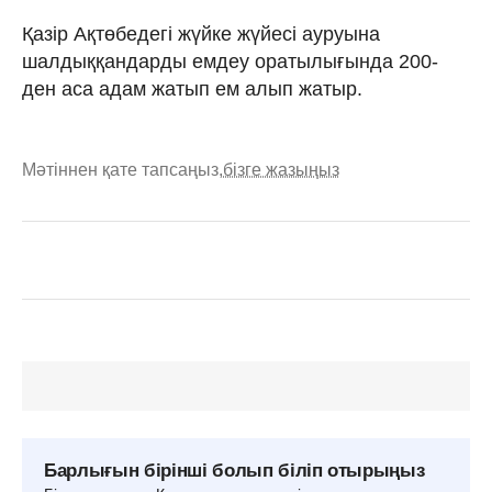
Қазір Ақтөбедегі жүйке жүйесі ауруына
шалдыққандарды емдеу оратылығында 200-
ден аса адам жатып ем алып жатыр.
Мәтіннен қате тапсаңыз,
бізге жазыңыз
Барлығын бірінші болып біліп отырыңыз