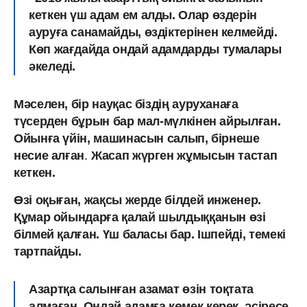
кеткен үш адам ем алды. Олар өздерін
ауруға санамайды, өздіктерінен келмейді.
Көп жағдайда ондай адамдарды тумалары
әкеледі.
Мәселен, бір науқас біздің ауруханаға
түсерден бұрын бар мал-мүлкінен айрылған.
Ойынға үйін, машинасын салып, бірнеше
несие алған
.
Жасап жүрген жұмысын тастап
кеткен.
Өзі оқыған, жақсы жерде білдей инженер.
Құмар ойындарға қалай шылдыққанын өзі
білмей қалған. Үш баласы бар. Ішпейді, темекі
тартпайды.
Азартқа салынған азамат өзін тоқтата
алмаған. Ондай адамға көмек керек, әсіресе,