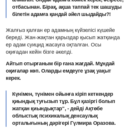
отбасынан. Бірақ, ақша таппай тек шашуды
білетін адамға қандай әйел шыдайды?!
Жалғыз қалған ер адамның күйзелісі күшейе
береді. Жан-жақтан қарыздар қысып жатқанда
ер адам суицид жасауға оқталған. Осы
оқиғадан кейін бізге әкелді.
Айтып отырғаным бір ғана жағдай. Мұндай
оқиғалар көп. Оларды емдеуге ұзақ уақыт
керек.
Күнімен, түнімен ойынға кіріп кеткендер
қиындық туғызып тұр. Бұл қазіргі болып
жатқан қиындықтар", - дейді Ақтөбе
облыстық психикалық денсаулық
орталығының дәрігері Гүлмира Оразова.