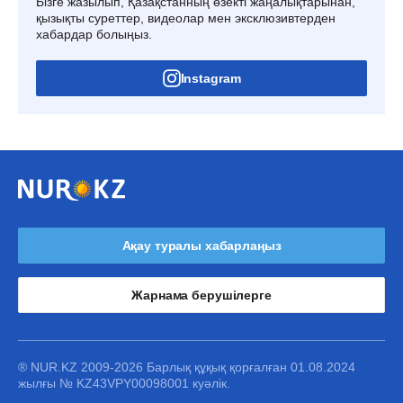
Бізге жазылып, Қазақстанның өзекті жаңалықтарынан,
қызықты суреттер, видеолар мен эксклюзивтерден
хабардар болыңыз.
Instagram
Ақау туралы хабарлаңыз
Жарнама берушілерге
® NUR.KZ 2009-2026 Барлық құқық қорғалған 01.08.2024
жылғы № KZ43VPY00098001 куәлік.