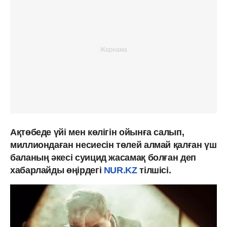
Ақтөбеде үйі мен көлігін ойынға салып,
миллиондаған несиесін төлей алмай қалған үш
баланың әкесі суицид жасамақ болған деп
хабарлайды өңірдегі
NUR.KZ
тілшісі.