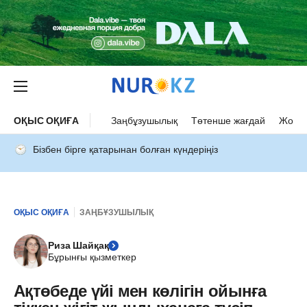
ОҚЫС ОҚИҒА
Заңбұзушылық
Төтенше жағдай
Жол а
Бізбен бірге қатарынан болған күндеріңіз
ОҚЫС ОҚИҒА
ЗАҢБҰЗУШЫЛЫҚ
Риза Шайқақ
Бұрынғы қызметкер
Ақтөбеде үйі мен көлігін ойынға