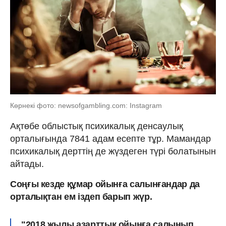
Көрнекі фото: newsofgambling.com: Instagram
Ақтөбе облыстық психикалық денсаулық
орталығында 7841 адам есепте тұр. Мамандар
психикалық дерттің де жүздеген түрі болатынын
айтады.
Соңғы кезде құмар ойынға салынғандар да
орталықтан ем іздеп барып жүр.
"2018 жылы азарттық ойынға салынып