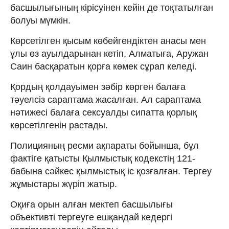
басшылығының кірісуінен кейін де тоқтатылған
болуы мүмкін.
Көрсетілген қысым көбейгендіктен анасы мен
ұлы өз ауылдарынан кетіп, Алматыға, Аружан
Саин басқаратын қорға көмек сұрап келеді.
Қордың қолдауымен зәбір көрген балаға
тәуелсіз сараптама жасалған. Ал сараптама
нәтижесі балаға сексуалды сипатта қорлық
көрсетілгенін растады.
Полицияның ресми ақпараты бойынша, бұл
фактіге қатысты Қылмыстық кодекстің 121-
бабына сәйкес қылмыстық іс қозғалған. Тергеу
жұмыстары жүріп жатыр.
Оқиға орын алған мектеп басшылығы
объективті тергеуге ешқандай кедергі