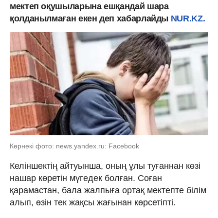
мектеп оқушыларына ешқандай шара
қолданылмаған екен деп хабарлайды
NUR.KZ.
Көрнекі фото: news.yandex.ru: Facebook
Келіншектің айтуынша, оның ұлы туғаннан көзі
нашар көретін мүгедек болған. Соған
қарамастан, бала жалпыға ортақ мектепте білім
алып, өзін тек жақсы жағынан көрсетіпті.