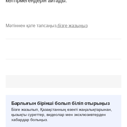
келтірмегендерін айтады.
Мәтіннен қате тапсаңыз,
бізге жазыңыз
Барлығын бірінші болып біліп отырыңыз
Бізге жазылып, Қазақстанның өзекті жаңалықтарынан,
қызықты суреттер, видеолар мен эксклюзивтерден
хабардар болыңыз.