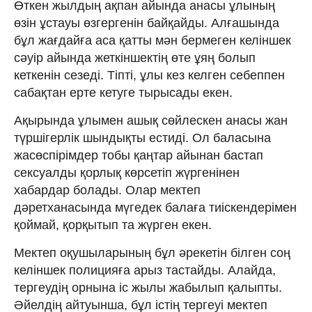
Өткен жылдың ақпан айында анасы ұлының
өзін ұстауы өзгергенін байқайды. Алғашында
бұл жағдайға аса қатты мән бермеген келіншек
сәуір айында жеткіншектің өте ұяң болып
кеткенін сезеді. Тіпті, ұлы кез келген себеппен
сабақтан ерте кетуге тырысады екен.
Ақырында ұлымен ашық сөйлескен анасы жан
түршігерлік шындықты естиді. Ол баласына
жасөспірімдер тобы қаңтар айынан бастап
сексуалды қорлық көрсетіп жүргенінен
хабардар болады. Олар мектеп
дәретханасында мүгедек балаға тиіскендерімен
қоймай, қорқытып та жүрген екен.
Мектеп оқушыларының бұл әрекетін білген соң
келіншек полицияға арыз тастайды. Алайда,
тергеудің орнына іс жылы жабылып қалыпты.
Әйелдің айтуынша, бұл істің тергеуі мектеп