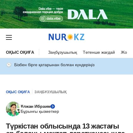
ОҚЫС ОҚИҒА
Заңбұзушылық
Төтенше жағдай
Жол а
Бізбен бірге қатарынан болған күндеріңіз
ОҚЫС ОҚИҒА
ЗАҢБҰЗУШЫЛЫҚ
Ұлжан Ибраим
Бұрынғы қызметкер
Түркістан облысында 13 жастағы