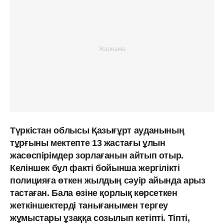
Түркістан облысы Қазығұрт ауданының
тұрғыны мектепте 13 жастағы ұлын
жасөспірімдер зорлағанын айтып отыр.
Келіншек бұл факті бойынша жергілікті
полицияға өткен жылдың сәуір айында арыз
тастаған. Бала өзіне қорлық көрсеткен
жеткіншектерді танығанымен тергеу
жұмыстары ұзаққа созылып кетіпті. Тіпті,