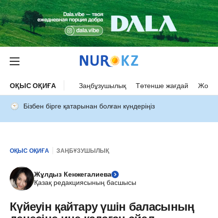
ОҚЫС ОҚИҒА
Заңбұзушылық
Төтенше жағдай
Жол а
Бізбен бірге қатарынан болған күндеріңіз
ОҚЫС ОҚИҒА
ЗАҢБҰЗУШЫЛЫҚ
Жұлдыз Кенжегалиева
Қазақ редакциясының басшысы
Күйеуін қайтару үшін баласының