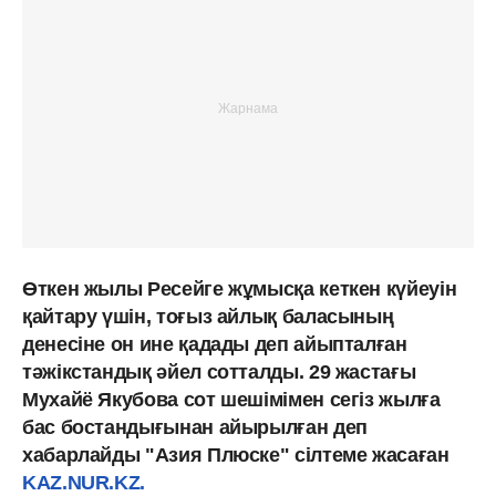
Өткен жылы Ресейге жұмысқа кеткен күйеуін
қайтару үшін, тоғыз айлық баласының
денесіне он ине қадады деп айыпталған
тәжікстандық әйел сотталды. 29 жастағы
Мухайё Якубова сот шешімімен сегіз жылға
бас бостандығынан айырылған деп
хабарлайды "Азия Плюске" сілтеме жасаған
KAZ.NUR.KZ.