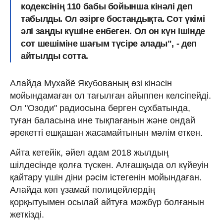
кодексінің 110 бабы бойынша кінәлі деп
табылды. Ол әзірге бостандықта. Сот үкімі
әлі заңды күшіне енбеген. Ол он күн ішінде
сот шешіміне шағым түсіре алады", - деп
айтылды сотта.
Алайда Мухайё Якубованың өзі кінәсін
мойындамаған ол тағылған айыппен келсіпейді.
Ол "Озоди" радиосына берген сұхбатында,
туған баласына ине тықпағанын және ондай
әрекетті ешқашан жасамайтынын мәлім еткен.
Айта кетейік, әйел адам 2018 жылдың
шілдесінде қолға түскен. Алғашқыда ол күйеуін
қайтару үшін діни рәсім істегенін мойындаған.
Алайда көп ұзамай полицейлердің
қорқытуымен осылай айтуға мәжбүр болғанын
жеткізді.