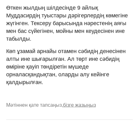
Өткен жылдың шілдесінде 9 айлық
Муддасирдің туыстары дәрігерлердің көмегіне
жүгінген. Тексеру барысында нәрестенің аяғы
мен бас сүйегінен, мойны мен кеудесінен ине
табылды.
Көп ұзамай арнайы отамен сәбидің денесінен
алты ине шығарылған. Ал төрт ине сәбидің
өміріне қауіп төндіретін мүшеде
орналасқандықтан, оларды алу кейінге
қалдырылған.
Мәтіннен қате тапсаңыз,
бізге жазыңыз