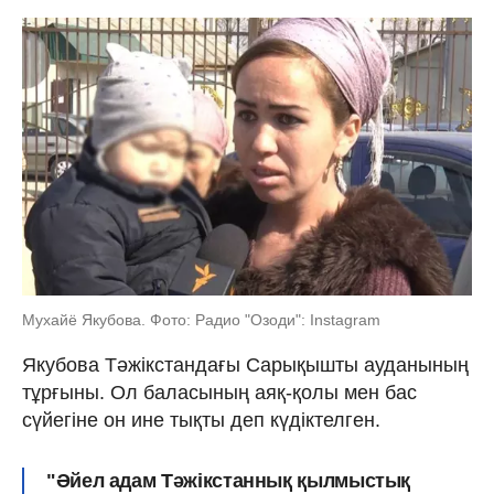
Мухайё Якубова. Фото: Радио "Озоди": Instagram
Якубова Тәжікстандағы Сарықышты ауданының
тұрғыны. Ол баласының аяқ-қолы мен бас
сүйегіне он ине тықты деп күдіктелген.
"Әйел адам Тәжікстаннық қылмыстық