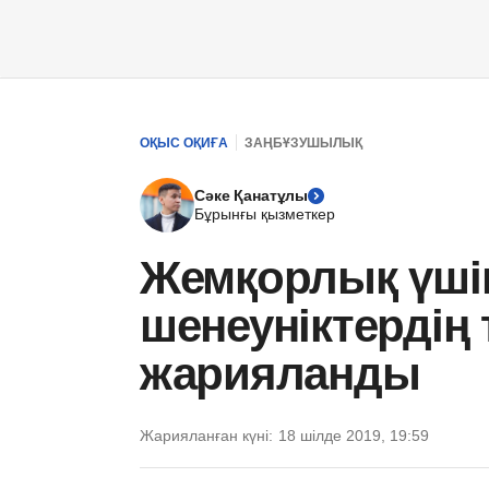
ОҚЫС ОҚИҒА
ЗАҢБҰЗУШЫЛЫҚ
Сәке Қанатұлы
Бұрынғы қызметкер
Жемқорлық үшін
шенеуніктердің т
жарияланды
Жарияланған күні:
18 шілде 2019, 19:59