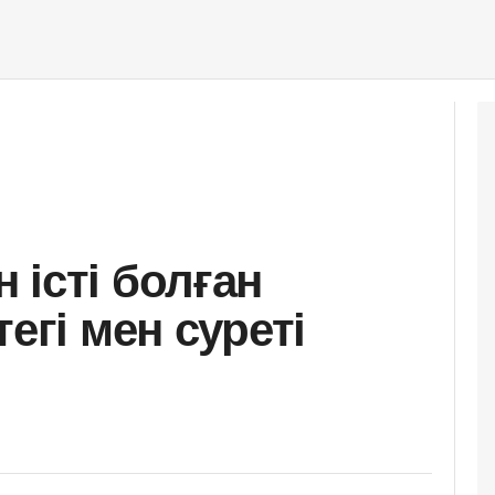
 істі болған
егі мен суреті