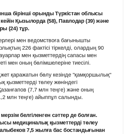
нша бірінші орынды Түркістан облысы
н кейін Қызылорда (58), Павлодар (39) және
ы (24) тұр.
керлері мен ведомствоға бағынышты
лықтың 226 фактісі тіркелді, олардың 90
тауарлар мен қызметтердің сапасы мен
теті мен оның бөлімшелеріне тиесілі.
ет қаражатын бөлу кезінде "қамқоршылық"
қ қызметтерді төлеу жөніндегі
азанғапов (7,7 млн теңге) және оның
,2 млн теңге) айыппұл салынды.
ерзім белгіленген сәттер де болған.
лысы медициналық қызметтерді төлеу
Қалыбеков 7,5 жылға бас бостандығынан