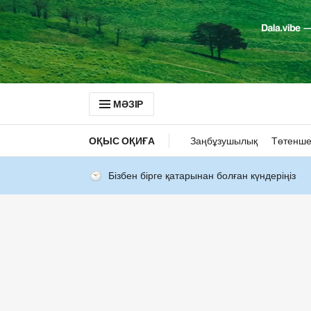
МӘЗІР
ОҚЫС ОҚИҒА
Заңбұзушылық
Төтенше
Бізбен бірге қатарынан болған күндеріңіз