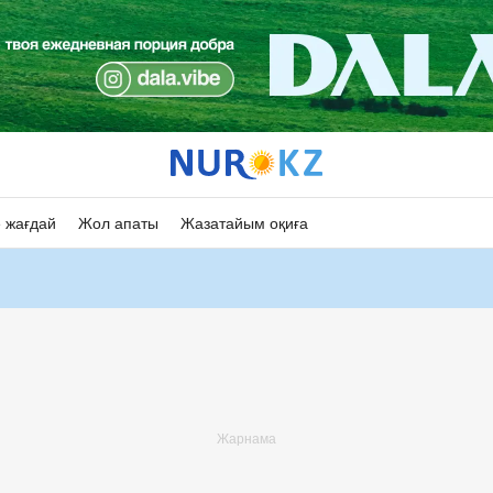
 жағдай
Жол апаты
Жазатайым оқиға