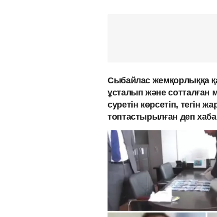
Сыбайлас жемқорлыққа қар
ұсталып және сотталған 
суретін көрсетіп, тегін 
топтастырылған деп хаб