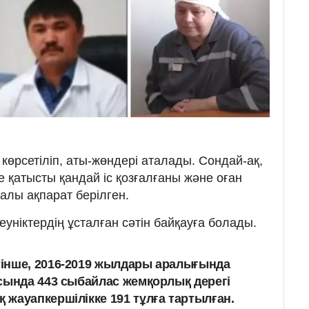
көрсетіліп, аты-жөндері аталады. Сондай-ақ,
е қатысты қандай іс қозғалғаны және оған
алы ақпарат берілген.
уніктердің ұсталған сәтін байқауға болады.
інше, 2016-2019 жылдары аралығында
сында 443 сыбайлас жемқорлық дерегі
жауапкершілікке 191 тұлға тартылған.