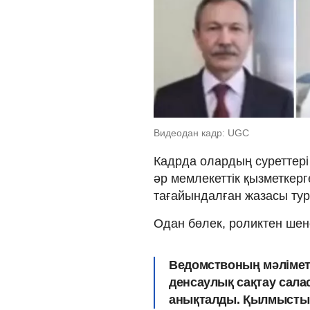
Видеодан кадр: UGC
Кадрда олардың суреттері 
әр мемлекеттік қызметкерг
тағайындалған жазасы тур
Одан бөлек, роликтен шене
Ведомствоның мәлімет
денсаулық сақтау сала
анықталды. Қылмыстық 