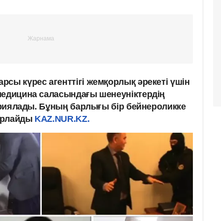
сы күрес агенттігі жемқорлық әрекеті үшін
медицина саласындағы шенеуніктердің
жариялады. Бұның барлығы бір бейнероликке
арлайды
KAZ.NUR.KZ.