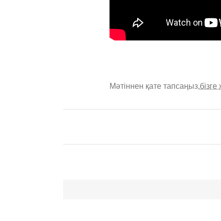
Мәтіннен қате тапсаңыз,
бізге