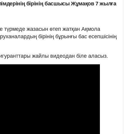
імдерінің бірінің басшысы Жұмақов 7 жылға
е түрмеде жазасын өтеп жатқан Ақмола
уханалардың бірінің бұрынғы бас есепшісінің
фигуранттары жайлы видеодан біле аласыз.