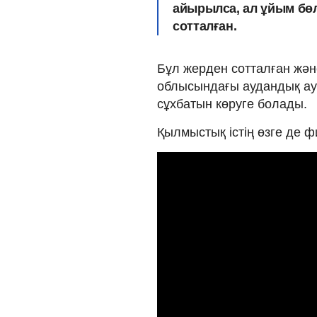
айырылса, ал ұйым бөл
сотталған.
Бұл жерден сотталған жән
облысындағы аудандық аур
сұхбатын көруге болады.
Қылмыстық істің өзге де 