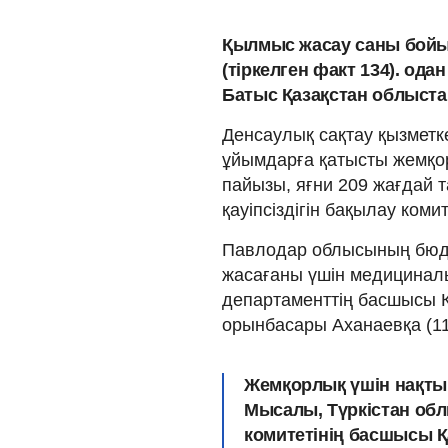
Қылмыс жасау саны бойы
(тіркелген факт 134). ода
Батыс Қазақстан облыстар
Денсаулық сақтау қызмет
ұйымдарға қатысты жемқор
пайызы, яғни 209 жағдай 
қауіпсіздігін бақылау коми
Павлодар облысының бюдж
жасағаны үшін медициналы
департаменттің басшысы Қ
орынбасары Аханаевқа (11
Жемқорлық үшін нақты м
Мысалы, Түркістан об
комитетінің басшысы 