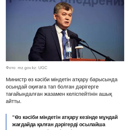
Фото: mz.gov.kz: UGC
Министр өз кәсіби міндетін атқару барысында
осындай оқиғаға тап болған дәрігерге
тағайындалған жазамен келіспейтінін ашық
айтты.
"Өз кәсіби міндетін атқару кезінде мұндай
жағдайда қалған дәрігерді осылайша