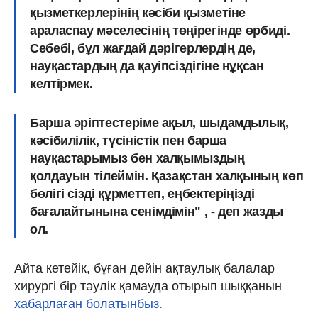
қызметкерлерінің кәсіби қызметіне
араласпау мәселесінің төңірегінде өрбиді.
Себебі, бұл жағдай дәрігерлердің де,
науқастардың да қауіпсіздігіне нұқсан
келтірмек.
Барша әріптестеріме ақыл, шыдамдылық,
кәсібилілік, түсіністік пен барша
науқастарымыз бен халқымыздың
қолдауын тілеймін. Қазақстан халқының көп
бөлігі сізді құрметтеп, еңбектеріңізді
бағалайтынына сенімдімін" , - деп жазды
ол.
Айта кетейік, бұған дейін ақтаулық балалар
хирургі бір тәулік қамауда отырып шыққанын
хабарлаған болатынбыз.