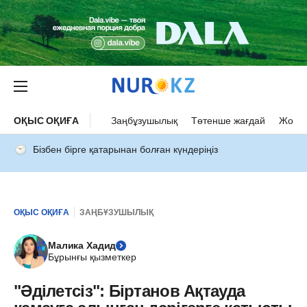
ОҚЫС ОҚИҒА
Заңбұзушылық
Төтенше жағдай
Жол а
Бізбен бірге қатарынан болған күндеріңіз
ОҚЫС ОҚИҒА
ЗАҢБҰЗУШЫЛЫҚ
Малика Хадид
Бұрынғы қызметкер
"Әділетсіз": Біртанов Ақтауда