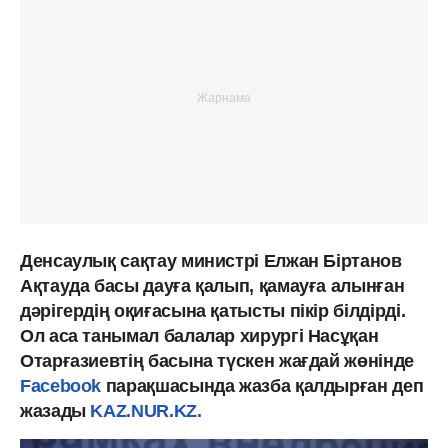
Денсаулық сақтау министрі Елжан Біртанов
Ақтауда басы дауға қалып, қамауға алынған
дәрігердің оқиғасына қатысты пікір білдірді.
Ол аса танымал балалар хирургі Насұқан
Отарғазиевтің басына түскен жағдай жөнінде
Facebook
парақшасында жазба қалдырған деп
жазады
KAZ.NUR.KZ.