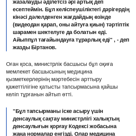
жазалауды әділетсіз әрі артық деп
есептеймін. Бұл келіспеушіліктегі дәрігердің
кінәсі дәлелденген жағдайдың өзінде
(видеодан қарап, оны айтуға қиын) тәртіптік
шарамен шектелуге да болатын еді.
Айыппұл тағайындауға тұрарлық еді" , - деп
жазды Біртанов.
Оған қоса, министрлік басшысы бұл оқиға
мемлекет басшысының медицина
қызметкерлерінің мәртебесін арттыру
қажеттілігіне қатысты тапсырмасына қайшы
келіп тұрғанын айтып өтті.
"Бұл тапсырманы іске асыру үшін
денсаулық сақтау министрлігі халықтың
денсаулығын қорғау Кодексі жобасына
жаңа нормалар енгізді. Олар медицина