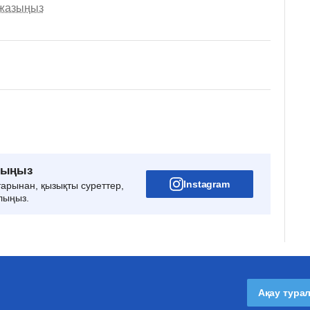
 жазыңыз
рыңыз
Instagram
тарынан, қызықты суреттер,
лыңыз.
Ақау тура