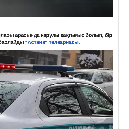
лары арасында қарулы қақтығыс болып, бір
абарлайды
"Астана" телеарнасы.