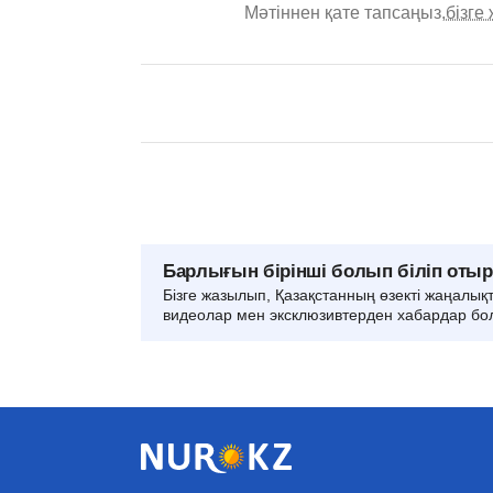
Мәтіннен қате тапсаңыз,
бізге
Барлығын бірінші болып біліп оты
Бізге жазылып, Қазақстанның өзекті жаңалық
видеолар мен эксклюзивтерден хабардар бо