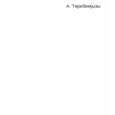
А. Төребекқызы