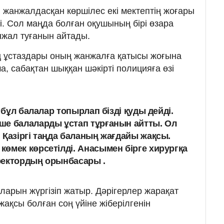
жанжалдасқан көршілес екі мектептің жоғары
. Сол маңда болған оқушының бірі өзара
нжал туғанын айтады.
ң ұстаздары оның жанжалға қатысы жоғына
, сабақтан шыққан шәкірті полицияға өзі
, бұл балалар топырлап бізді қуды дейді.
ше балаларды ұстап тұрғанын айтты. Ол
 Қазіргі таңда баланың жағдайы жақсы.
өмек көрсетілді. Анасымен бірге хирургқа
иректордың орынбасары .
ларын жүргізіп жатыр. Дәрігерлер жарақат
ақсы болған соң үйіне жіберілгенін