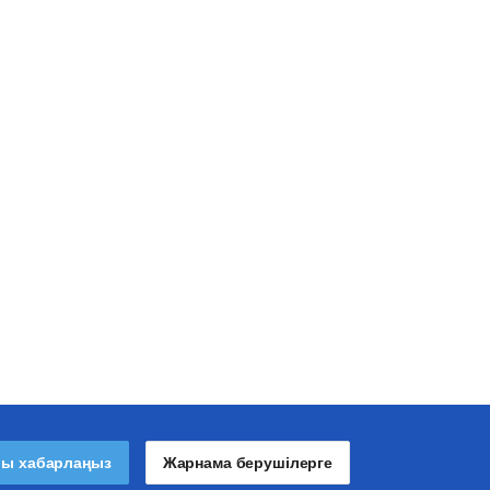
лы хабарлаңыз
Жарнама берушілерге