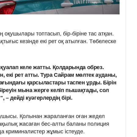
ің оқушылары топтасып, бір-біріне тас атқан.
қтығыс кезінде екі рет оқ атылған. Төбелеске
і қуалап келе жатты. Қолдарында обрез.
н, екі рет атты. Тура Сайрам мөлтек ауданы,
ағындағы қарсыластары таспен ұрды. Бірін
біреуін мына жерге келіп пышақтады, сол
, – дейді куәгерлердің бірі.
ушысы. Қолынан жараланған оған жедел
қылық жасаған бес-алты баланы полиция
да криминалистер жұмыс істеуде.