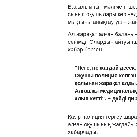
Басылымның мәліметінше, 
сынып оқушылары көрінеді
мықтыны анықтау үшін жа
Ал жарақат алған баланы
сенімді. Олардың айтуынша
хабар берген.
"Неге, не жағдай десек
Оқушы полиция келген
қолынан жарақат алды.
Алғашқы медициналық к
алып кетті", – дейді д
Қазір полиция тергеу шара
алған оқушының жағдайы ж
хабарлады.