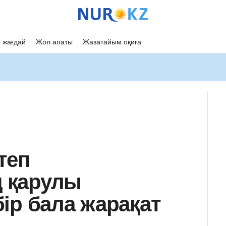
 жағдай
Жол апаты
Жазатайым оқиға
теп
 қарулы
ір бала жарақат