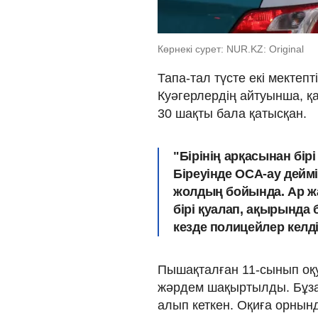
Көрнекі сурет: NUR.KZ: Original
Тапа-тал түсте екі мектепт
Куәгерлердің айтуынша, қа
30 шақты бала қатысқан.
"Бірінің арқасынан бір
Біреуінде ОСА-ау деймі
жолдың бойында. Ар ж
бірі қуалап, ақырында 
кезде полицейлер келді"
Пышақталған 11-сынып оқ
жәрдем шақыртылды. Бұза
алып кеткен. Оқиға орнын