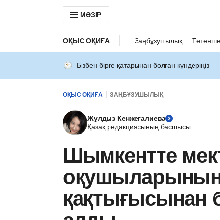
МӘЗІР
ОҚЫС ОҚИҒА
Заңбұзушылық
Төтенше
Бізбен бірге қатарынан болған күндеріңіз
ОҚЫС ОҚИҒА
ЗАҢБҰЗУШЫЛЫҚ
Жұлдыз Кенжегалиева
Қазақ редакциясының басшысы
Шымкентте мек
оқушыларының
қақтығысынан б