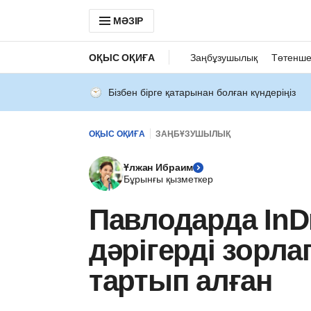
МӘЗІР
ОҚЫС ОҚИҒА
Заңбұзушылық
Төтенше
Бізбен бірге қатарынан болған күндеріңіз
ОҚЫС ОҚИҒА
ЗАҢБҰЗУШЫЛЫҚ
Ұлжан Ибраим
Бұрынғы қызметкер
Павлодарда InDr
дәрігерді зорл
тартып алған