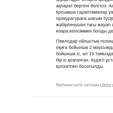
ақпарат бергені белгісіз. 
Қосымша сараптамалар уақ
прокуратураға шағым түсір
жәбірленушіні тағы жауап 
өзара келісіммен болды де
Павлодар облыстық полици
оқиға бойынша 2 маусымда
бойынша іс, ал 15 тамызд
бір іс қозғалған. Күдікті 
қолхатпен босатылды.
Мәтіннен қате тапсаңыз,
бізге