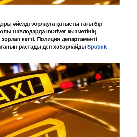
оры әйелді зорлауға қатысты тағы бір
олы Павлодарда InDriver қызметінің
ы зорлап кетті. Полиция департаменті
нғанын растады деп хабарлайды
Sputnik