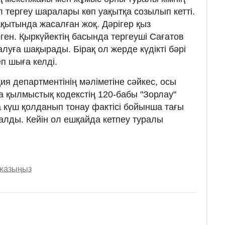
Ал тергеу шаралары көп уақытқа созылып кетті.
ытында жасалған жоқ. Дәрігер қыз
ген. Қыркүйектің басында тергеуші Сағатов
алуға шақырады. Бірақ ол жерде күдікті бәрі
п шыға келді.
я департментінің мәліметіне сәйкес, осы
 қылмыстық кодекстің 120-бабы "Зорлау"
а күш қолданып тонау фактісі бойынша тағы
ұсталды. Кейін ол ешқайда кетпеу туралы
 жазыңыз