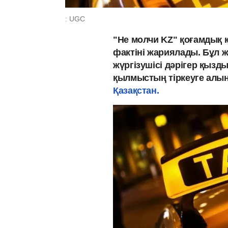
: UGC
"Не молчи KZ" қоғамдық қ
фактіні жариялады. Бұл ж
жүргізушісі дәрігер қызд
қылмыстың тіркеуге алы
Қазақстан.