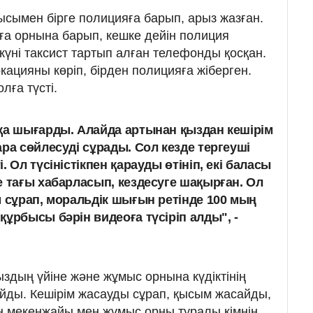
ысымен бірге полицияға барып, арыз жазған.
иға орнына барып, кешке дейін полиция
күні таксист тартып алған телефонды қосқан.
ацияны көріп, бірден полицияға жіберген.
лға түсті.
қа шығарды. Алайда артынан қыздан кешірім
ра сөйлесуді сұрады. Сол кезде тергеуші
 Ол түсіністікпен қарауды өтініп, екі баласы
е тағы хабарласып, кездесуге шақырған. Ол
м сұрап, моральдік шығын ретінде 100 мың
ұрбысы бәрін видеоға түсіріп алды", -
здың үйіне және жұмыс орнына күдіктінің
айды. Кешірім жасауды сұрап, қысым жасайды,
ң мекенжайы мен жұмыс орны туралы кімнің