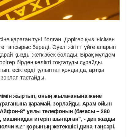
не қараған түні болған. Дәрігер қыз інісімен
е тапсырыс береді. Әуелі жігітті үйге апарып
қарай қызды жеткізбек болады. Бірақ мүлдем
Дәрігер бірден көлікті тоқтатуды сұрайды.
татып, есіктерді құлыптап қояды да, артқы
зорлап тастайды.
киімін жыртып, оның жылағанына және
рағанына қарамай, зорлайды. Арам ойын
 "Айфон-8" ұялы телефонын (бағасы – 280
, машинадан итеріп шығарған", - деп жазды
олчи KZ" қорының жетекшісі Дина Таңсәрі.