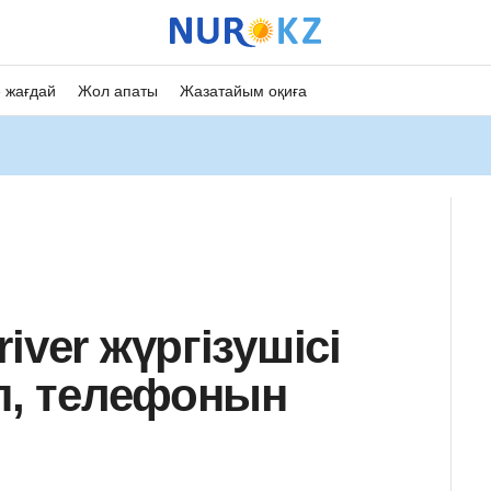
 жағдай
Жол апаты
Жазатайым оқиға
iver жүргізушісі
ап, телефонын