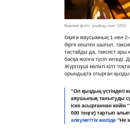
Көрнекі фото: pixabay.com: UGC
Оқиға маусымның 1-нен 2-сі
бірге кештен шығып, таксиг
тастайды да, таксист ары 
басқа жолға түсіп кетеді. 
Жүргізуші көлікті кілт тоқ
орындықта отырған қызды 
"Ол қыздың үстіндегі 
аяушылық танытуды сұ
іске асырғаннан кейін
000 теңге) тартып алып
әлеуметтік желіде
"Не м