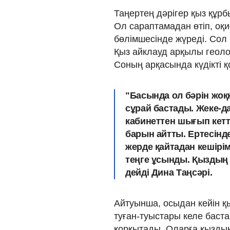
Таңертең дәрігер қыз құрб
Ол сараптамадан өтіп, оқ
бөлімшесінде жүреді. Сол 
Қыз айклауд арқылы геолок
Соның арқасында күдікті қо
"Басында ол бәрін жоқ
сұрай бастады. Жеке-да
кабинеттен шығып кетті.
барын айтты. Ертесінд
жерде қайтадан кешірі
теңге ұсынды. Қыздың қ
дейді Дина Таңсәрі.
Айтуынша, осыдан кейін қы
туған-туыстары келе баст
қорқытады. Оларға қызды