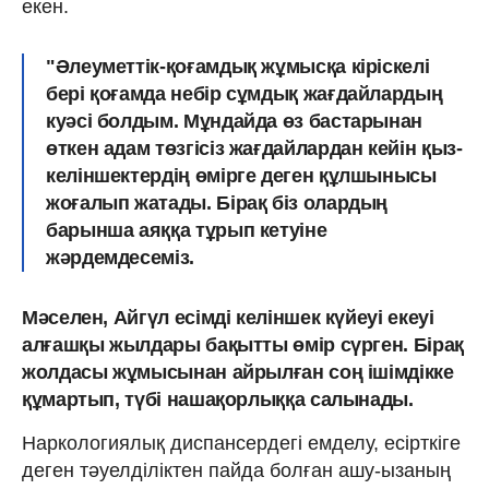
екен.
"Әлеуметтік-қоғамдық жұмысқа кіріскелі
бері қоғамда небір сұмдық жағдайлардың
куәсі болдым. Мұндайда өз бастарынан
өткен адам төзгісіз жағдайлардан кейін қыз-
келіншектердің өмірге деген құлшынысы
жоғалып жатады. Бірақ біз олардың
барынша аяққа тұрып кетуіне
жәрдемдесеміз.
Мәселен, Айгүл есімді келіншек күйеуі екеуі
алғашқы жылдары бақытты өмір сүрген. Бірақ
жолдасы жұмысынан айрылған соң ішімдікке
құмартып, түбі нашақорлыққа салынады.
Наркологиялық диспан­сердегі емделу, есірткіге
деген тәуелділіктен пайда болған ашу-ызаның