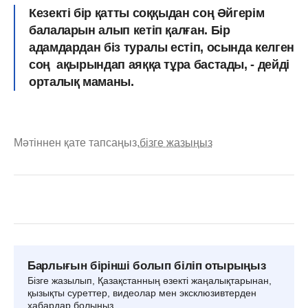
Кезекті бір қатты соққыдан соң Әйгерім
балаларын алып кетіп қалған. Бір
адамдардан біз туралы естіп, осында келген
соң ақырындап аяққа тұра бастады, - дейді
орталық маманы.
Мәтіннен қате тапсаңыз,
бізге жазыңыз
Барлығын бірінші болып біліп отырыңыз
Бізге жазылып, Қазақстанның өзекті жаңалықтарынан,
қызықты суреттер, видеолар мен эксклюзивтерден
хабардар болыңыз.