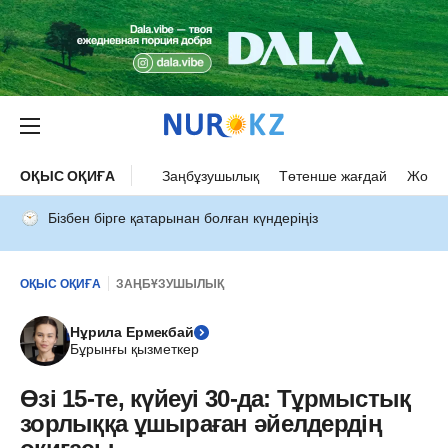
ОҚЫС ОҚИҒА
Заңбұзушылық
Төтенше жағдай
Жол а
Бізбен бірге қатарынан болған күндеріңіз
ОҚЫС ОҚИҒА
ЗАҢБҰЗУШЫЛЫҚ
Нұрила Ермекбай
Бұрынғы қызметкер
Өзі 15-те, күйеуі 30-да: Тұрмыстық
зорлыққа ұшыраған әйелдердің