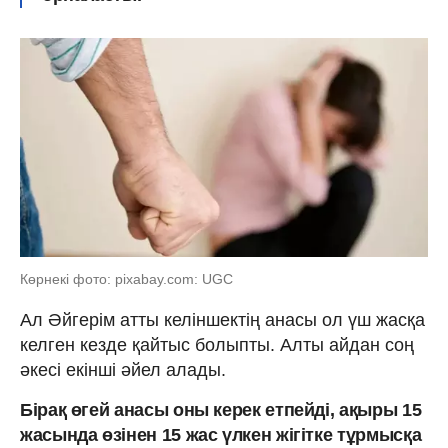
Көрнекі фото: pixabay.com: UGC
Ал Әйгерім атты келіншектің анасы ол үш жасқа
келген кезде қайтыс болыпты. Алты айдан соң
әкесі екінші әйел алады.
Бірақ өгей анасы оны керек етпейді, ақыры 15
жасында өзінен 15 жас үлкен жігітке тұрмыс­қа