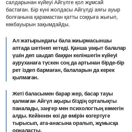
салдарынан күйеуі Айгүлге қол жұмсай
бастаған. Бір күні жолдасы Айгүлді аяғы ауыр
болғанына қарамастан қатты соққыға жығып,
көкбауырын зақымдайды.
Ал жатырындағы бала жиырмасыншы
аптада шетінеп кетеді. Қанша уақыт балалар
үшін деп шыдап баққан келіншегін күйеуі
ауруханаға түскен соң да артынан бірде-бір
рет іздеп бармаған, балаларын да керек
қылмаған.
Жеті баласымен барар жер, басар тауы
қалмаған Айгүл ақыры біздің орталықты
паналады, заңгер мен психологтың көмегін
алды. Кейіннен өзі де өмірін өзгертуге
тырысып, ата-анасына оралып, жұмысқа
орналасты.