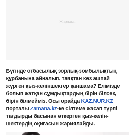
Бүгінде отбасылық зорлық-зомбылықтың
құрбанына айналып, таяқтан көз ашпай
жүрген қыз-келіншектер қаншама? Елімізде
болып жатқан сұмдықтардың бірін білсек,
бірін білмейміз. Осы орайда
KAZ.NUR.KZ
порталы
Zamana.kz
-ке сілтеме жасап түрлі
тағдырды басынан өткерген қыз-келін­
шектердің оқиғасын жариялайды.