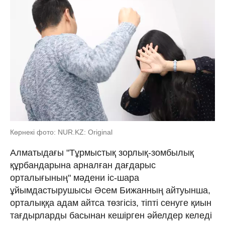
Көрнекі фото: NUR.KZ: Original
Алматыдағы "Тұр­мыс­тық зорлық-зомбылық
құрбандарына арналған дағдарыс
орталығының" мәдени іс-шара
ұйымдастырушысы Әсем Бижанның айтуынша,
орталыққа адам айтса төзгісіз, тіпті сенуге қиын
тағдырларды басынан кешірген әйелдер келеді