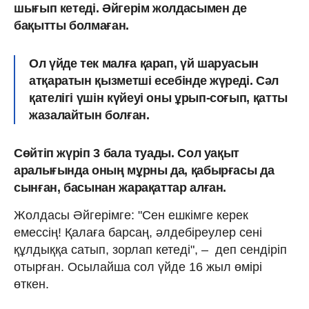
шығып кетеді. Әйгерім жолдасымен де
бақытты болмаған.
Ол үйде тек малға қарап, үй шаруасын
атқаратын қызметші есебінде жүреді. Сәл
қателігі үшін күйеуі оны ұрып-соғып, қатты
жазалайтын болған.
Сөйтіп жүріп 3 бала туады. Сол уақыт
аралығында оның мұрны да, қабырғасы да
сынған, басынан жарақаттар алған.
Жолдасы Әйге­рімге: "Сен ешкімге керек
емессің! Қалаға барсаң, әлдебіреулер сені
құлдыққа сатып, зорлап кетеді", – деп сендіріп
отырған. Осылайша сол үйде 16 жыл өмірі
өткен.