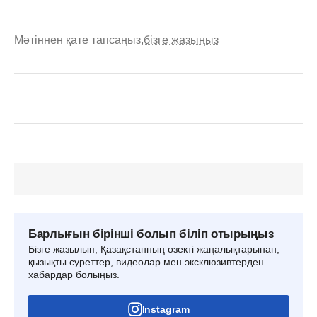
Мәтіннен қате тапсаңыз,
бізге жазыңыз
Барлығын бірінші болып біліп отырыңыз
Бізге жазылып, Қазақстанның өзекті жаңалықтарынан,
қызықты суреттер, видеолар мен эксклюзивтерден
хабардар болыңыз.
Instagram