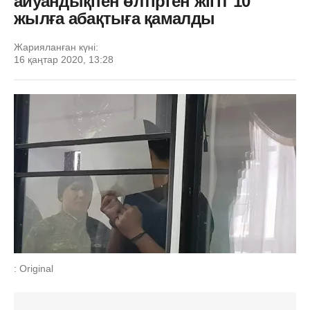
айуандықпен өлтірген жігіт 10
жылға абақтыға қамалды
Жарияланған күні:
16 қаңтар 2020, 13:28
: Original