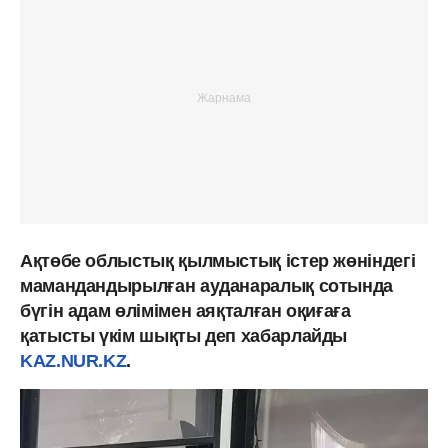
Ақтөбе облыстық қылмыстық істер жөніндегі
мамандандырылған ауданаралық сотында
бүгін адам өлімімен аяқталған оқиғаға
қатысты үкім шықты деп хабарлайды
KAZ.NUR.KZ
.