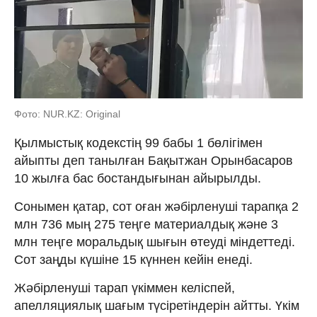
Фото: NUR.KZ: Original
Қылмыстық кодекстің 99 бабы 1 бөлігімен
айыпты деп танылған Бақытжан Орынбасаров
10 жылға бас бостандығынан айырылды.
Сонымен қатар, сот оған жәбірленуші тарапқа 2
млн 736 мың 275 теңге материалдық және 3
млн теңге моральдық шығын өтеуді міндеттеді.
Сот заңды күшіне 15 күннен кейін енеді.
Жәбірленуші тарап үкіммен келіспей,
апелляциялық шағым түсіретіндерін айтты. Үкім