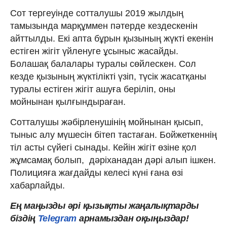
Сот тергеуінде сотталушы 2019 жылдың
тамызында марқұммен пәтерде кездескенін
айттылды. Екі апта бұрын қызының жүкті екенін
естіген жігіт үйленуге ұсыныс жасайды.
Болашақ балалары туралы сөйлескен. Сол
кезде қызының жүктілікті үзіп, түсік жасатқаны
туралы естіген жігіт ашуға беріліп, оны
мойнынан қылғындыраған.
Сотталушы жәбірленушінің мойнынан қысып,
тыныс алу мүшесін бітеп тастаған. Бойжеткеннің
тіл асты сүйегі сынады. Кейін жігіт өзіне қол
жұмсамақ болып, дәріханадан дәрі алып ішкен.
Полицияға жағдайды келесі күні ғана өзі
хабарлайды.
Ең
маңызды
әрі
қызықты
жаңалықтарды
біздің
Telegram
арнамыздан оқыңыздар!