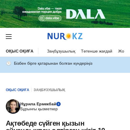
ОҚЫС ОҚИҒА
Заңбұзушылық
Төтенше жағдай
Жол а
Бізбен бірге қатарынан болған күндеріңіз
ОҚЫС ОҚИҒА
ЗАҢБҰЗУШЫЛЫҚ
Нұрила Ермекбай
Бұрынғы қызметкер
Ақтөбеде сүйген қызын