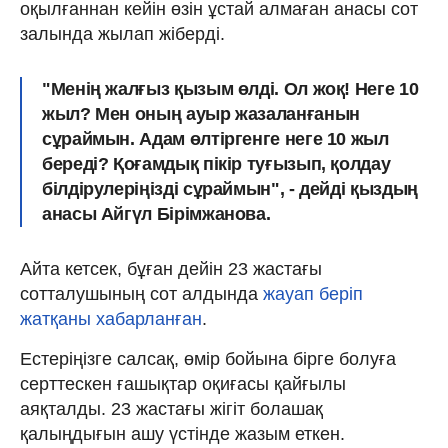
оқылғаннан кейін өзін ұстай алмаған анасы сот
залында жылап жіберді.
"Менің жалғыз қызым өлді. Ол жоқ! Неге 10
жыл? Мен оның ауыр жазаланғанын
сұраймын. Адам өлтіргенге неге 10 жыл
береді? Қоғамдық пікір туғызып, қолдау
білдірулеріңізді сұраймын", - дейді қыздың
анасы Айгүл Бірімжанова.
Айта кетсек, бұған дейін 23 жастағы
сотталушының сот алдында
жауап беріп
жатқаны хабарланған
.
Естеріңізге салсақ, өмір бойына бірге болуға
серттескен ғашықтар оқиғасы қайғылы
аяқталды. 23 жастағы жігіт болашақ
қалыңдығын ашу үстінде жазым еткен.