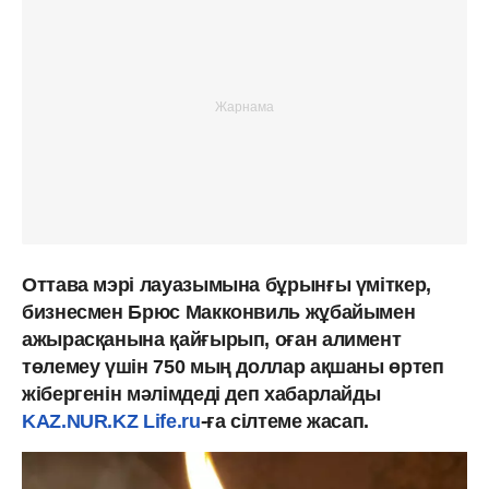
Оттава мэрі лауазымына бұрынғы үміткер,
бизнесмен Брюс Макконвиль жұбайымен
ажырасқанына қайғырып, оған алимент
төлемеу үшін 750 мың доллар ақшаны өртеп
жібергенін мәлімдеді деп хабарлайды
KAZ.NUR.KZ
Life.ru
-ға сілтеме жасап.