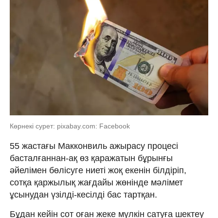
Көрнекі сурет: pixabay.com: Facebook
55 жастағы Макконвиль ажырасу процесі
басталғаннан-ақ өз қаражатын бұрынғы
әйелімен бөлісуге ниеті жоқ екенін білдіріп,
сотқа қаржылық жағдайы жөнінде мәлімет
ұсынудан үзілді-кесілді бас тартқан.
Бұдан кейін сот оған жеке мүлкін сатуға шектеу