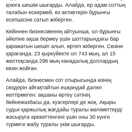
қоюға шешім шығарды. Алайда, ер адам соттың
талабын ескермей, өз активтерін бұрынғы
есепшісіне сатып жіберген.
Кейіннен бизнесменнің айтуынша, ол бұрынғы
әйеліне ақша бермеу үшін шоттарындағы бар
қаражатын шешіп алып, өртеп жіберген. Сөзіне
қарағанда, 23 қыркүйекте ол 743 мың, ал 15
желтоқсанда 296 мың канадалық доллардың
көзін жойған.
Алайда, бизнесмен сот отырысында өзінің
сөздерін айғақтайтын ешқандай дәлел
келтірмеген: ақшаны өртеу сәтінің
бейнежазбасы да, куәгерлері де жоқ. Ақыры
судья қаржылық жағдайы туралы мәліметтерді
жасыруға әрекеттенгені үшін оны 30 күнге
түрмеге жабу туралы үкім шығарды.