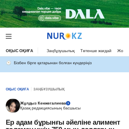
ОҚЫС ОҚИҒА
Заңбұзушылық
Төтенше жағдай
Жол а
Бізбен бірге қатарынан болған күндеріңіз
ОҚЫС ОҚИҒА
ЗАҢБҰЗУШЫЛЫҚ
Жұлдыз Кенжегалиева
Қазақ редакциясының басшысы
Ер адам бұрынғы әйеліне алимент