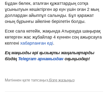
Бұдан бөлек, аталған құжаттардың сотқа
ұсынылуын кешіктірген әр күн үшін оған 2 мың
доллардан айыппұл салынды. Бұл қаражат
оның бұрынғы әйеліне берілетін болды.
Еске сала кетейік, жақында Атырауда шаңырақ
көтерген жас жұбайлар 4 күннен соң ажырсауға
келгені
хабарланған еді
.
Ең маңызды әрі қызықты жаңалықтарды
біздің
Telegram арнамыздан
оқыңыздар!
Мәтіннен қате тапсаңыз,
бізге жазыңыз