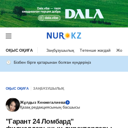
ОҚЫС ОҚИҒА
Заңбұзушылық
Төтенше жағдай
Жол а
Бізбен бірге қатарынан болған күндеріңіз
ОҚЫС ОҚИҒА
ЗАҢБҰЗУШЫЛЫҚ
Жұлдыз Кенжегалиева
Қазақ редакциясының басшысы
"Гарант 24 Ломбард"