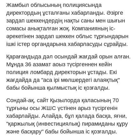
Жамбыл облысының полициясында
директордың ұсталғаны хабарланды. Әзірге
зардап шеккендердің нақты саны мен шығын
сомасы анықталған жоқ. Компанияның іс-
әрекетінен зардап шеккен облыс тұрғындарын
ішкі істер органдарына хабарласуды сұрайды.
Қарағандыда дәл осындай жағдай орын алған.
Мұнда 36 азамат аоыз түсіргеннен кейін
полиция ломбард директорын ұстады. Екі
жағдайда да "аса ірі мөлшердегі алаяқтық"
бабы бойынша қылмыстық іс қозғалды.
Сондай-ақ, сайт Қызылорда қаласының 70
тұрғыны осы ЖШС үстінен арыз түсіргенін
хабарлайды. Алайда, бұл қалада басқа, яғни,
"қаржылық (инвестициялық) пирамиданы құру
және басқару" бабы бойынша іс қозғалды.