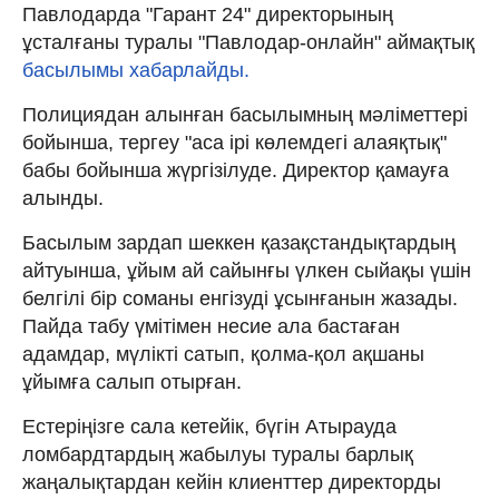
Павлодарда "Гарант 24" директорының
ұсталғаны туралы "Павлодар-онлайн" аймақтық
басылымы хабарлайды.
Полициядан алынған басылымның мәліметтері
бойынша, тергеу "аса ірі көлемдегі алаяқтық"
бабы бойынша жүргізілуде. Директор қамауға
алынды.
Басылым зардап шеккен қазақстандықтардың
айтуынша, ұйым ай сайынғы үлкен сыйақы үшін
белгілі бір соманы енгізуді ұсынғанын жазады.
Пайда табу үмітімен несие ала бастаған
адамдар, мүлікті сатып, қолма-қол ақшаны
ұйымға салып отырған.
Естеріңізге сала кетейік, бүгін Атырауда
ломбардтардың жабылуы туралы барлық
жаңалықтардан кейін клиенттер директорды