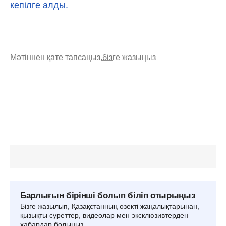
кепілге алды.
Мәтіннен қате тапсаңыз,
бізге жазыңыз
Барлығын бірінші болып біліп отырыңыз
Бізге жазылып, Қазақстанның өзекті жаңалықтарынан,
қызықты суреттер, видеолар мен эксклюзивтерден
хабардар болыңыз.