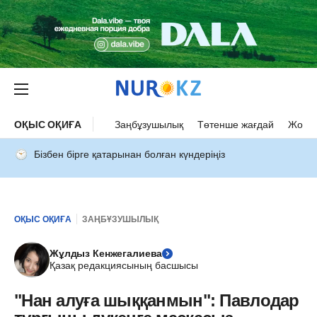
ОҚЫС ОҚИҒА
Заңбұзушылық
Төтенше жағдай
Жол а
Бізбен бірге қатарынан болған күндеріңіз
ОҚЫС ОҚИҒА
ЗАҢБҰЗУШЫЛЫҚ
Жұлдыз Кенжегалиева
Қазақ редакциясының басшысы
"Нан алуға шыққанмын": Павлодар