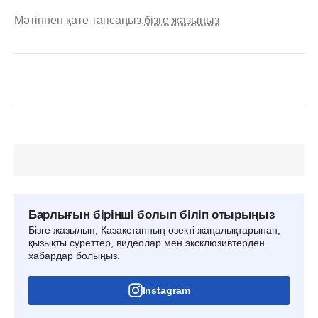
Мәтіннен қате тапсаңыз,
бізге жазыңыз
Барлығын бірінші болып біліп отырыңыз
Бізге жазылып, Қазақстанның өзекті жаңалықтарынан,
қызықты суреттер, видеолар мен эксклюзивтерден
хабардар болыңыз.
Instagram