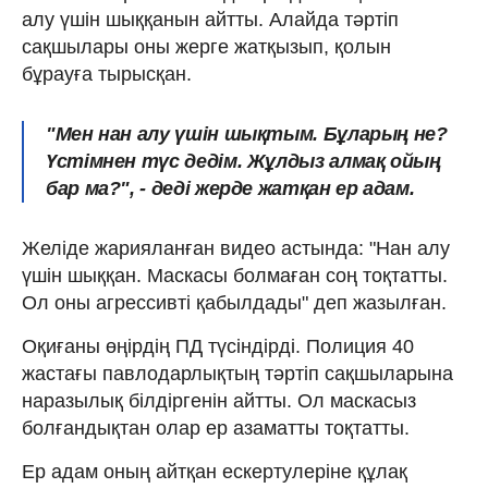
алу үшін шыққанын айтты. Алайда тәртіп
сақшылары оны жерге жатқызып, қолын
бұрауға тырысқан.
"Мен нан алу үшін шықтым. Бұларың не?
Үстімнен түс дедім. Жұлдыз алмақ ойың
бар ма?", - деді жерде жатқан ер адам.
Желіде жарияланған видео астында: "Нан алу
үшін шыққан. Маскасы болмаған соң тоқтатты.
Ол оны агрессивті қабылдады" деп жазылған.
Оқиғаны өңірдің ПД түсіндірді. Полиция 40
жастағы павлодарлықтың тәртіп сақшыларына
наразылық білдіргенін айтты. Ол маскасыз
болғандықтан олар ер азаматты тоқтатты.
Ер адам оның айтқан ескертулеріне құлақ