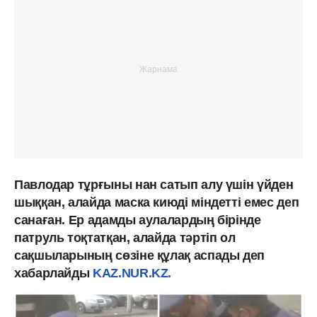
Павлодар тұрғыны нан сатып алу үшін үйден
шыққан, алайда маска киюді міндетті емес деп
санаған. Ер адамды аулалардың бірінде
патруль тоқтатқан, алайда тәртіп ол
сақшыларының сөзіне құлақ аспады деп
хабарлайды
KAZ.NUR.KZ.