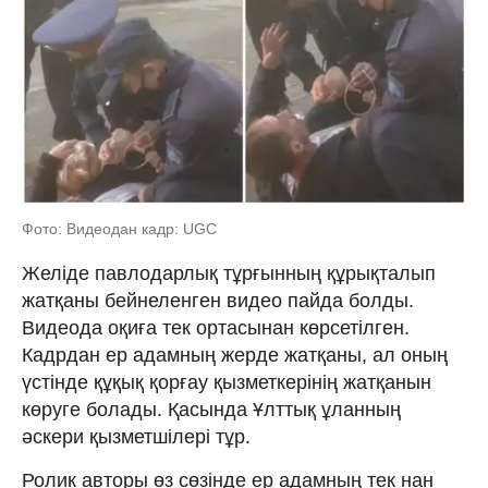
Фото: Видеодан кадр: UGC
Желіде павлодарлық тұрғынның құрықталып
жатқаны бейнеленген видео пайда болды.
Видеода оқиға тек ортасынан көрсетілген.
Кадрдан ер адамның жерде жатқаны, ал оның
үстінде құқық қорғау қызметкерінің жатқанын
көруге болады. Қасында Ұлттық ұланның
әскери қызметшілері тұр.
Ролик авторы өз сөзінде ер адамның тек нан