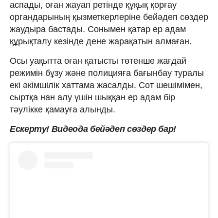
аспады, оған жауап ретінде құқық қорғау
органдарының қызметкерлеріне бейәдеп сөздер
жаудыра бастады. Сонымен қатар ер адам
құрықталу кезінде дене жарақатын алмаған.
Осы уақытта оған қатысты төтенше жағдай
режимін бұзу және полицияға бағынбау туралы
екі әкімшілік хаттама жасалды. Сот шешімімен,
сыртқа нан алу үшін шыққан ер адам бір
тәулікке қамауға алынды.
Ескерту! Видеода бейәдеп сөздер бар!