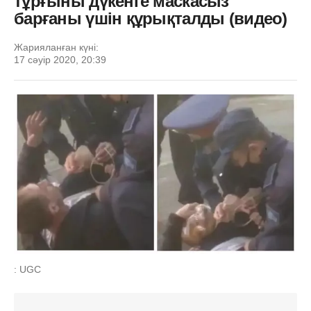
тұрғыны дүкенге маскасыз
барғаны үшін құрықталды (видео)
Жарияланған күні:
17 сәуір 2020, 20:39
: UGC