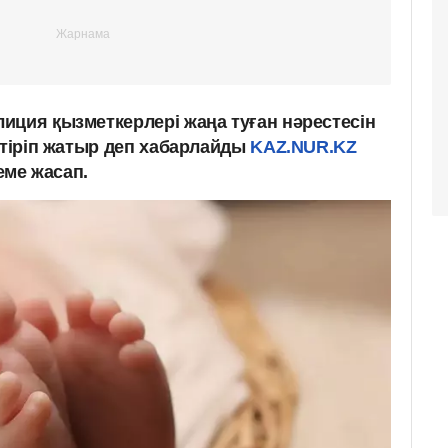
иция қызметкерлері жаңа туған нәрестесін
стіріп жатыр деп хабарлайды
KAZ.NUR.KZ
теме жасап.