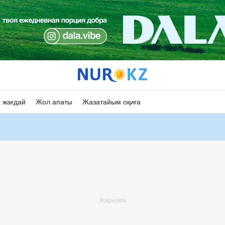
 жағдай
Жол апаты
Жазатайым оқиға