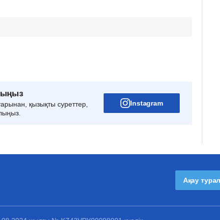
рыңыз
Instagram
тарынан, қызықты суреттер,
лыңыз.
Ақау тура