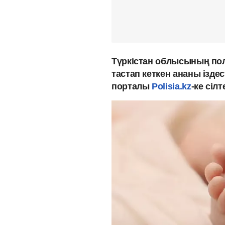
Түркістан облысының пол
тастап кеткен ананы ізде
порталы
Polisia.kz
-ке сіл