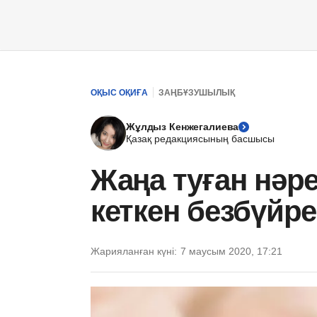
ОҚЫС ОҚИҒА
ЗАҢБҰЗУШЫЛЫҚ
Жұлдыз Кенжегалиева
Қазақ редакциясының басшысы
Жаңа туған нәре
кеткен безбүйре
Жарияланған күні:
7 маусым 2020, 17:21