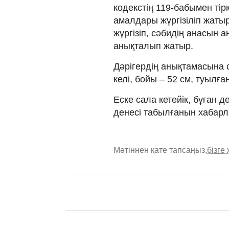
кодекстің 119-бабымен тірке
амалдары жүргізіліп жаты
жүргізіп, сәбидің анасын
анықталып жатыр.
Дәрігердің анықтамасына с
келі, бойы – 52 см, туылға
Еске сала кетейік, бұған 
денесі табылғанын хабарл
Мәтіннен қате тапсаңыз,
бізге