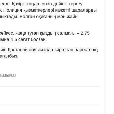
лді. Қазіргі таңда сотқа дейінгі тергеу
р. Полиция қызметкерлері қажетті шараларды
 анықтады. Болған оқиғаның мән-жайы
әйкес, жаңа туған қыздың салмағы – 2,75
нына 4-5 сағат болған.
дейін Қостанай облысында зираттан нәрестенің
ағанбыз.
 жазыңыз