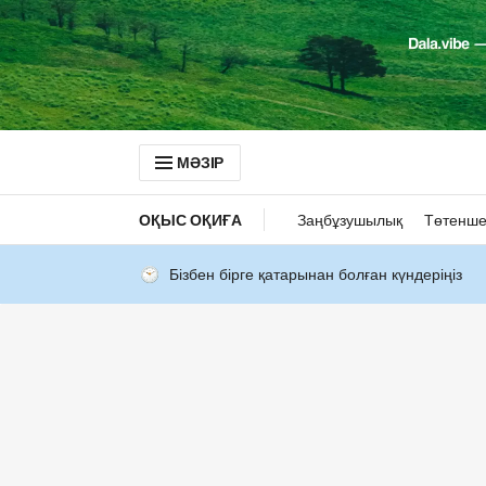
МӘЗІР
ОҚЫС ОҚИҒА
Заңбұзушылық
Төтенше
Бізбен бірге қатарынан болған күндеріңіз