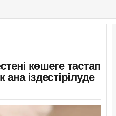
стені көшеге тастап
к ана іздестірілуде