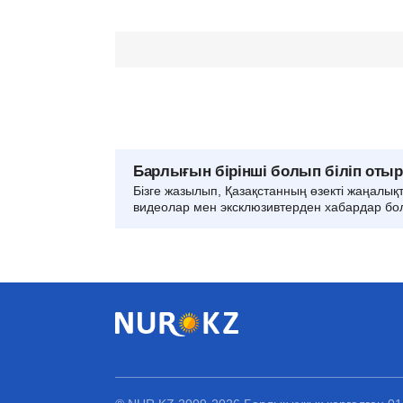
Барлығын бірінші болып біліп оты
Бізге жазылып, Қазақстанның өзекті жаңалық
видеолар мен эксклюзивтерден хабардар бо