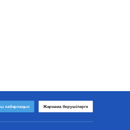
лы хабарлаңыз
Жарнама берушілерге