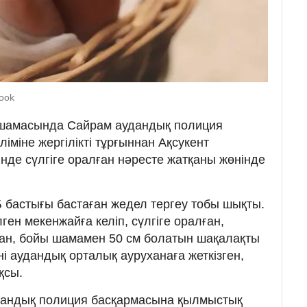
book
0 шамасында Сайрам аудандық полиция
іміне жергілікті тұрғыннан Ақсукент
нде сүлгіге оралған нәресте жатқаны жөнінде
бастығы бастаған жедел тергеу тобы шықты.
ген мекенжайға келіп, сүлгіге оралған,
ған, бойы шамамен 50 см болатын шақалақты
ні аудандық орталық ауруханаға жеткізген,
қсы.
дандық полиция басқармасына қылмыстық