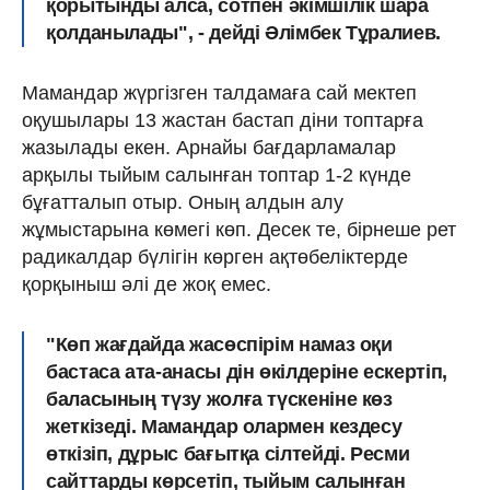
қорытынды алса, сотпен әкімшілік шара
қолданылады", - дейді Әлімбек Тұралиев.
Мамандар жүргізген талдамаға сай мектеп
оқушылары 13 жастан бастап діни топтарға
жазылады екен. Арнайы бағдарламалар
арқылы тыйым салынған топтар 1-2 күнде
бұғатталып отыр. Оның алдын алу
жұмыстарына көмегі көп. Десек те, бірнеше рет
радикалдар бүлігін көрген ақтөбеліктерде
қорқыныш әлі де жоқ емес.
"Көп жағдайда жасөспірім намаз оқи
бастаса ата-анасы дін өкілдеріне ескертіп,
баласының түзу жолға түскеніне көз
жеткізеді. Мамандар олармен кездесу
өткізіп, дұрыс бағытқа сілтейді. Ресми
сайттарды көрсетіп, тыйым салынған