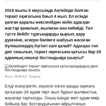
2016 жылы 5 маусымда Ақтөбеде болған
теракт оқиғасына биыл 4 жыл. Ел есінде
қалған қаралы жексенбіден кейін адасқан
жастар қамалып, жылаған ана көбейді. Тал
түсте бейбіт тұрғындарды қырып, қару
дүкеніне, әскери бөлімге шабуыл жасаған
бүлікшілердің бүгінгі халі қалай? Адасқан топ
деп танылып, теракт оқиғасына қатысы бар 28
адамның нешеуі бостандыққа шықты?
Фото: NUR.KZ: Original
Елді есеңгіретіп, еңсесін езген қанды оқиғаға
қатысқан 28 адам төрт жыл бұрын қылмыстық
жауапқа тартылды. Оның ішінде жеті адам өмір
бойына бас бостандығынан айрылғанын