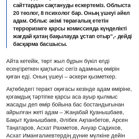
сайттардан сақтануды ескертеміз. Облыста
20 теолог, 8 психолог бар. Оның үшеуі әйел
адам. Облыс әкімі төрағалық ететін
терроризмге қарсы комиссияда күнделікті
жағдай қатаң бақылауда ұстап отыр",- дейді
басқарма басшысы.
Айта кетейік, төрт жыл бұрын бүкіл елді
есеңгіреткен қақтығыс сегіз адамның өмірін
қиған еді. Оның үшеуі – әскери қызметкер.
Ақтөбедегі теракт оқиғасы кезінде адам өміріне,
қоғамдық тәртіпке қарсы аса ауыр қылмыс
жасады деп өмір бойына бас бостандығынан
айрылған жеті адам – Жаңабай Қуанышбаев,
Бақыт Қуанышбаев, Әлібек Ақпанбетов, Арсен
Таңатаров, Асхат Рахметов, Ануар Садихов,
Асхат Иманғалиевтердің дүние мүлкіне дейін