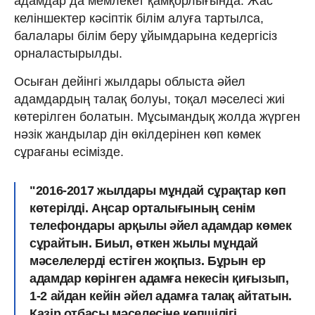
адамдар да мемлекет қамқорлығында. Жас
келіншектер кәсіптік білім алуға тартылса,
балалары білім беру ұйымдарына кедергісіз
орналастырылды.
Осыған дейінгі жылдары облыста әйел
адамдардың талақ болуы, тоқал мәселесі жиі
көтерілген болатын. Мұсымандық жолда жүрген
нәзік жандылар дін өкілдерінен көп көмек
сұрағаны есімізде.
"2016-2017 жылдары мұндай сұрақтар көп
көтерілді. Аңсар орталығының сенім
телефондары арқылы әйел адамдар көмек
сұрайтын. Биыл, өткен жылы мұндай
мәселелерді естіген жоқпыз. Бұрын ер
адамдар көрінген адамға некесін қиғызып,
1-2 айдан кейін әйел адамға талақ айтатын.
Қазір отбасы мәселесіне көпшілігі