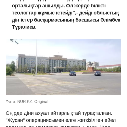
орталықтар ашылды. Ол жерде білікті
теологтар жұмыс істейді",- дейді облыстық
дін істер басқармасының басшысы Әлімбек
Тұралиев.
Фото: NUR.KZ: Original
Өңірде діни ахуал айтарлықтай тұрақталған.
"Жусан" операциясымен елге жеткізілген әйел