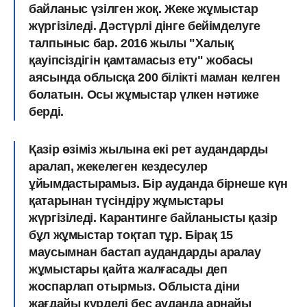
байланыс үзілген жоқ. Жеке жұмыстар
жүргізіледі. Дәстүрлі дінге бейімделуге
талпыныс бар. 2016 жылы "Халық
қауіпсіздігін қамтамасыз ету" жобасы
аясында облысқа 200 білікті маман келген
болатын. Осы жұмыстар үлкен нәтиже
берді.
Қазір өзіміз жылына екі рет аудандарды
аралап, жекелеген кездесулер
ұйымдастырамыз. Бір ауданда бірнеше күн
қатарынан түсіндіру жұмыстары
жүргізіледі. Карантинге байланысты қазір
бұл жұмыстар тоқтап тұр. Бірақ 15
маусымнан бастап аудандарды аралау
жұмыстары қайта жалғасады деп
жоспарлап отырмыз. Облыста діни
жағдайы күрделі бес ауданда арнайы