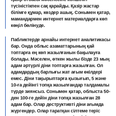
түсіністікпен сақ қарайды. Қазір жастар
білімге құмар, көздер ашық. Сонымен қатар,
мамандармен интернет материалдарға көп
көңіл бөлінуде.
Пабликтерде арнайы интернет аналитикасы
бар. Онда облыс азаматтарының қай
топтарға ең көп жазылғанын бақылауға
болады. Мәселен, өткен жылы бізде 23 мың
адам әртүрлі діни топтарға жазылған. Ол
адамдардың барлығы жат ағым өкілдері
емес. Діни тақырыптарға қызығып, 5 және
10-ға дейінгі топқа жазылғандар талдамалы
түрде зиянсыз. Сонымен қатар, облыста 50-
ден 100-ге дейін діни топқа жазылған 28
адам бар. Олар деструктивті діни ағымда
жүргендер. Олар таратқан сілтеме теріс