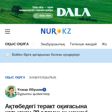
ОҚЫС ОҚИҒА
Заңбұзушылық
Төтенше жағдай
Жол а
Бізбен бірге қатарынан болған күндеріңіз
ОҚЫС ОҚИҒА
ЗАҢБҰЗУШЫЛЫҚ
Ұлжан Ибраим
Бұрынғы қызметкер
Ақтөбедегі теракт оқиғасына