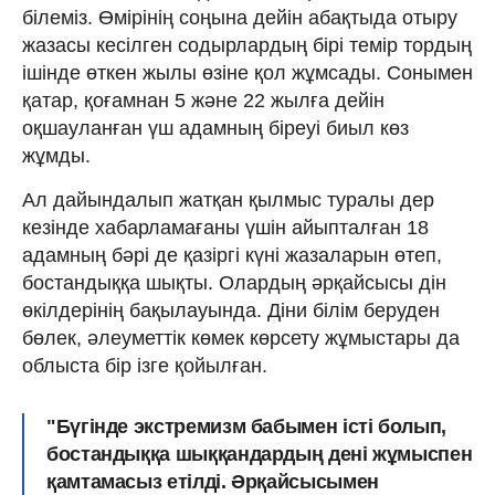
білеміз. Өмірінің соңына дейін абақтыда отыру
жазасы кесілген содырлардың бірі темір тордың
ішінде өткен жылы өзіне қол жұмсады. Сонымен
қатар, қоғамнан 5 және 22 жылға дейін
оқшауланған үш адамның біреуі биыл көз
жұмды.
Ал дайындалып жатқан қылмыс туралы дер
кезінде хабарламағаны үшін айыпталған 18
адамның бәрі де қазіргі күні жазаларын өтеп,
бостандыққа шықты. Олардың әрқайсысы дін
өкілдерінің бақылауында. Діни білім беруден
бөлек, әлеуметтік көмек көрсету жұмыстары да
облыста бір ізге қойылған.
"Бүгінде экстремизм бабымен істі болып,
бостандыққа шыққандардың дені жұмыспен
қамтамасыз етілді. Әрқайсысымен