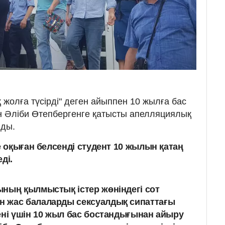
жолға түсірді" деген айыппен 10 жылға бас
 Әліби Өтепбергенге қатысты апелляциялық
лды.
 оқыған белсенді студент 10 жылын қатаң
ді.
ның қылмыстық істер жөніндегі сот
 жас балаларды сексуалдық сипаттағы
ені үшін 10 жыл бас бостандығынан айыру