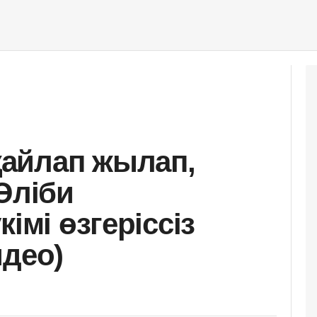
айлап жылап,
Әліби
імі өзгеріссіз
идео)