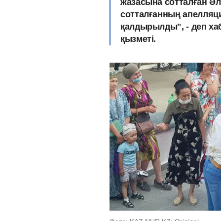
жазасына сотталған Әлі
сотталғанның апелляц
қалдырылды", - деп х
қызметі.