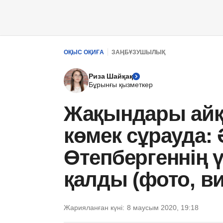
ОҚЫС ОҚИҒА
ЗАҢБҰЗУШЫЛЫҚ
Риза Шайқақ
Бұрынғы қызметкер
Жақындары айқ
көмек сұрауда: 
Өтепбергеннің үк
қалды (фото, в
Жарияланған күні:
8 маусым 2020, 19:18