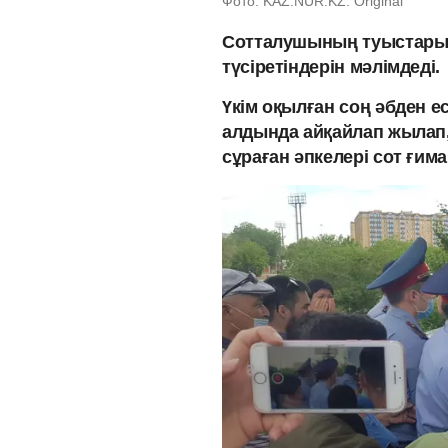
Фото: KAZ.NUR.KZ: Original
Сотталушының туыстары с
түсіретіндерін мәлімдеді.
Үкім оқылған соң әбден е
алдында айқайлап жылап,
сұраған әпкелері сот ғим