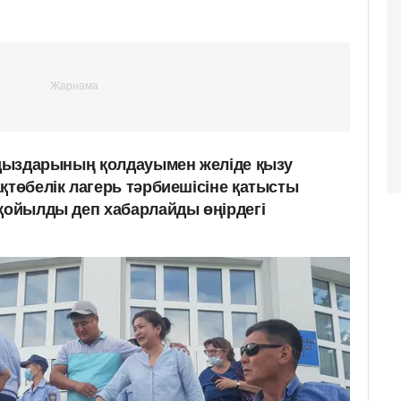
ұлдыздарының қолдауымен желіде қызу
қтөбелік лагерь тәрбиешісіне қатысты
 қойылды деп хабарлайды өңірдегі