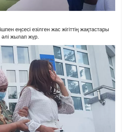
нішпен еңсесі езілген жас жігіттің жақтастары
 әлі жылап жүр.