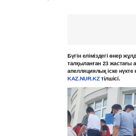
Бүгін еліміздегі өнер ж
талқыланған 23 жастағы а
апелляциялық іске нүкте
KAZ.NUR.KZ
тілшісі.