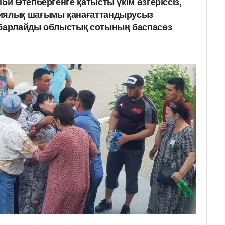
би Өтепбергенге қатысты үкім өзгеріссіз,
иялық шағымы қанағаттандырусыз
абарлайды облыстық сотының баспасөз