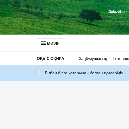
МӘЗІР
ОҚЫС ОҚИҒА
Заңбұзушылық
Төтенше
Бізбен бірге қатарынан болған күндеріңіз