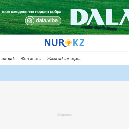
 жағдай
Жол апаты
Жазатайым оқиға