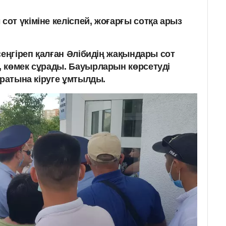
от үкіміне келіспей, жоғарғы сотқа арыз
сеңгіреп қалған Әлібидің жақындары сот
 көмек сұрады. Бауырларын көрсетуді
аратына кіруге ұмтылды.