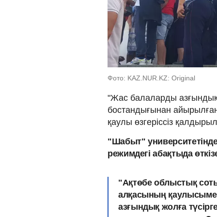
Фото: KAZ.NUR.KZ: Original
"Жас балаларды азғындық 
бостандығынан айырылған
қаулы өзгеріссіз қалдыры
"Шабыт" университетінде
режимдегі абақтыда өткізе
"Ақтөбе облыстық соты
алқасының қаулысымен
азғындық жолға түсірг