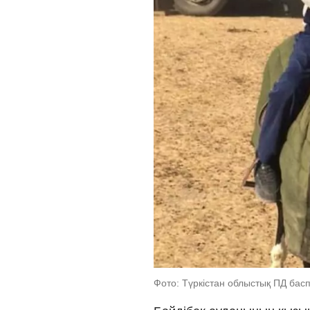
Фото: Түркістан облыстық ПД басп