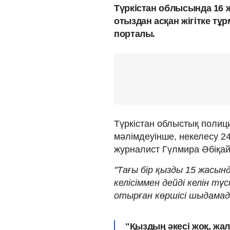
Түркістан облысында 16 
отыздан асқан жігітке т
порталы.
Түркістан облыстық полици
мәлімдеуінше, некелесу 2
журналист Гүлмира Әбіқа
"Тағы бір қызды 15 жасын
келісіммен дейді келін түс
отырған көршісі шыдамад
"Қыздың әкесі жоқ, жал