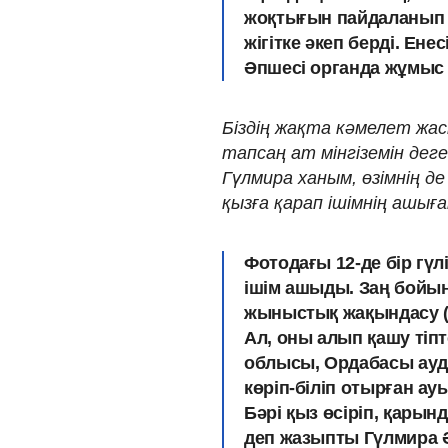
жоқтығын пайдаланып ж
жігітке әкеп берді. Ене
Әпшесі органда жұмыс і
Біздің жақта кәмелет жас
тапсаң ат мінгіземін деге
Гүлмира ханым, өзімнің де
қызға қарап ішімнің ашыға
Фотодағы 12-де бір гүл
ішім ашыды. Заң бойын
жыныстық жақындасу (ті
Ал, оны алып қашу тіп
облысы, Ордабасы ауд
көріп-біліп отырған ау
Бәрі қыз өсіріп, қарын
деп жазыпты Гүлмира Ә