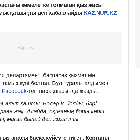
жастағы кәмелетке толмаған қыз жасы
ұрмысқа шықты деп хабарлайды
KAZ.NUR.KZ
я департаменті баспасөз қызметінің
4 тамыз күні болған. Бұл туралы алдымен
й
Facebook
-тегі парақшасында жазды.
да алып қашты. Болар іс болды, бәрі
ірген жақ. Алайда, оқиғаның бәрін көріп
ы, маған былай деп жазыпты.
ғыз анасы басқа күйеуге тиген. Қорғаны