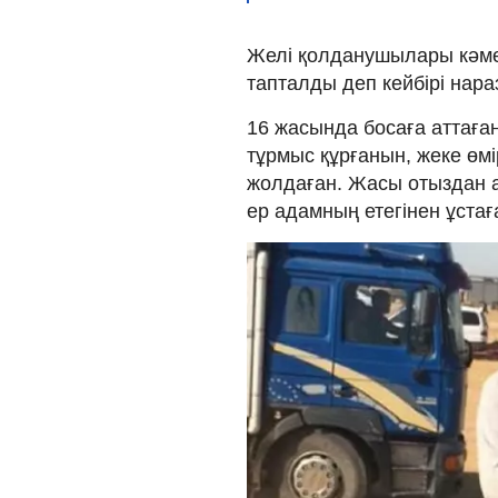
Желі қолданушылары кәме
тапталды деп кейбірі нара
16 жасында босаға аттаған
тұрмыс құрғанын, жеке өм
жолдаған. Жасы отыздан ас
ер адамның етегінен ұстағ