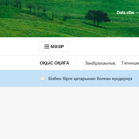
МӘЗІР
ОҚЫС ОҚИҒА
Заңбұзушылық
Төтенше
Бізбен бірге қатарынан болған күндеріңіз