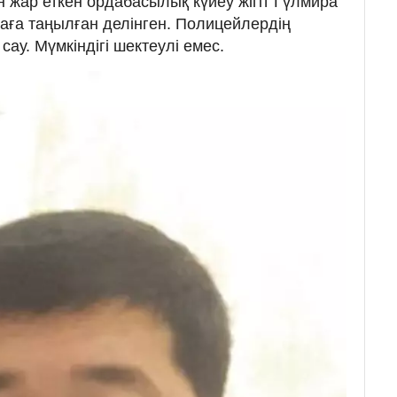
 жар еткен ордабасылық күйеу жігіт Гүлмира
баға таңылған делінген. Полицейлердің
 сау. Мүмкіндігі шектеулі емес.