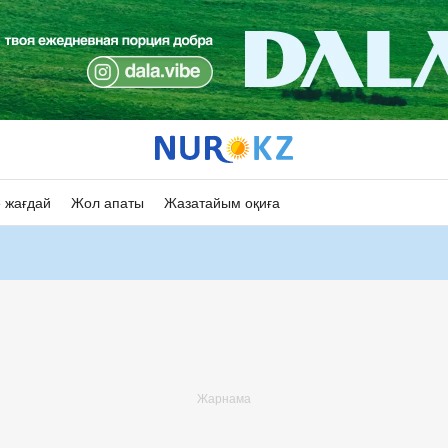
 жағдай
Жол апаты
Жазатайым оқиға