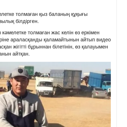
летке толмаған қыз баланың құқығы
зылық білдірген.
 кәмелетке толмаған жас келін өз еркімен
іріне араласқанды қаламайтынын айтып видео
қан жігітті бұрыннан білетінін, өз қалауымен
анын айтқан.