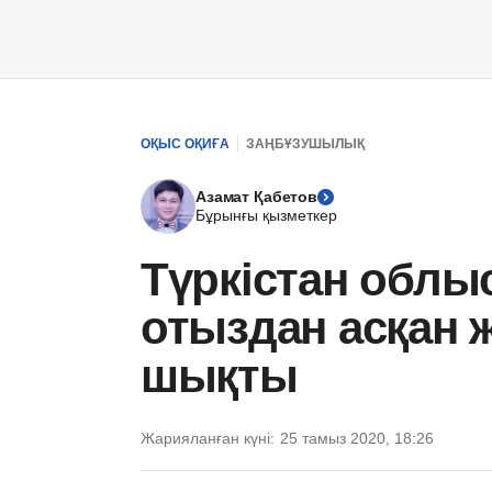
ОҚЫС ОҚИҒА
ЗАҢБҰЗУШЫЛЫҚ
Азамат Қабетов
Бұрынғы қызметкер
Түркістан облы
отыздан асқан ж
шықты
Жарияланған күні:
25 тамыз 2020, 18:26