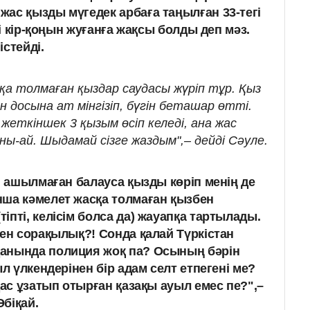
ас қызды мүгедек арбаға таңылған 33-тегі
сі кір-қоңын жуғанға жақсы болды деп мәз.
стейді.
қа толмаған қыздар саудасы жүріп тұр. Қыз
н досына ат мінгізіп, бүгін беташар өтті.
 жеткіншек 3 қызым өсіп келеді, ана жас
ны-ай. Шыдамай сізге жаздым",– дейді Сәуле.
і ашылмаған балауса қызды көріп менің де
ша кәмелет жасқа толмаған қызбен
пті, келісім болса да) жауапқа тартылады.
тен сорақылық?! Сонда қалай Түркістан
анында полиция жоқ па? Осының бәрін
ыл үлкендерінен бір адам селт етпегені ме?
дас ұзатып отырған қазақы ауыл емес пе?",–
біқай.