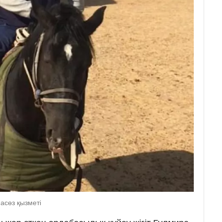
асөз қызметі