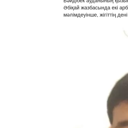
Бәйдібек ауданының қызын
Әбіқай жазбасында екі ар
мәлімдеуінше, жігіттің дені