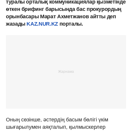
туралы орталық коммуникациялар қызметінде
өткен брифинг барысында бас прокурордың
орынбасары Марат Ахметжанов айтты деп
жазады
KAZ.NUR.KZ
порталы.
Оның сөзінше, әстердің басым бөлігі үкім
шығарылумен аяқталып, қылмыскерлер