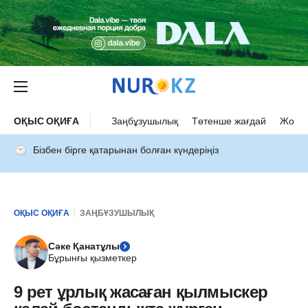
ОҚЫС ОҚИҒА
Заңбұзушылық
Төтенше жағдай
Жол а
Бізбен бірге қатарынан болған күндеріңіз
ОҚЫС ОҚИҒА
ЗАҢБҰЗУШЫЛЫҚ
Сәке Қанатұлы
Бұрынғы қызметкер
9 рет ұрлық жасаған қылмыскер