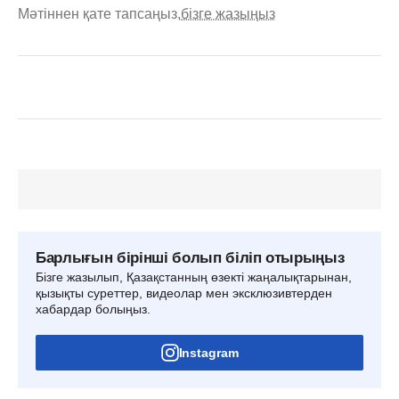
Мәтіннен қате тапсаңыз,
бізге жазыңыз
Барлығын бірінші болып біліп отырыңыз
Бізге жазылып, Қазақстанның өзекті жаңалықтарынан,
қызықты суреттер, видеолар мен эксклюзивтерден
хабардар болыңыз.
Instagram