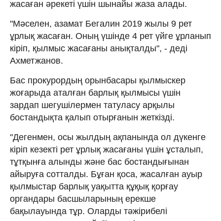
жасаған әрекеті үшін шынайы жаза алады.
"Мәселен, азамат Бегалин 2019 жылы 9 рет
ұрлық жасаған. Оның үшінде 4 рет үйге ұрланып
кіріп, қылмыс жасағаны анықталды", - деді
Ахметжанов.
Бас прокурордың орынбасары қылмыскер
жоғарыда аталған барлық қылмысы үшін
зардап шегушілермен татуласу арқылы
бостандықта қалып отырғанын жеткізді.
"Дегенмен, осы жылдың ақпанында ол дүкенге
кіріп кезекті рет ұрлық жасағаны үшін ұсталып,
тұтқынға алынды және бас бостандығынан
айыруға сотталды. Бұған қоса, жасалған ауыр
қылмыстар барлық уақытта құқық қорғау
органдары басшыларының ерекше
бақылауында тұр. Оларды тәжірибелі