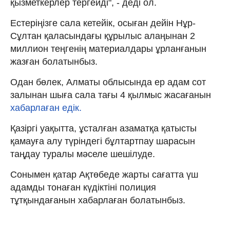
қызметкерлер тергейді", - деді ол.
Естеріңізге сала кетейік, осыған дейін Нұр-
Сұлтан қаласындағы құрылыс алаңынан 2
миллион теңгенің материалдары ұрланғанын
жазған болатынбыз.
Одан бөлек, Алматы облысында ер адам сот
залынан шыға сала тағы 4 қылмыс жасағанын
хабарлаған едік.
Қазіргі уақытта, ұсталған азаматқа қатысты
қамауға алу түріндегі бұлтартпау шарасын
таңдау туралы мәселе шешілуде.
Сонымен қатар Ақтөбеде жарты сағатта үш
адамды тонаған күдіктіні полиция
тұтқындағанын хабарлаған болатынбыз.