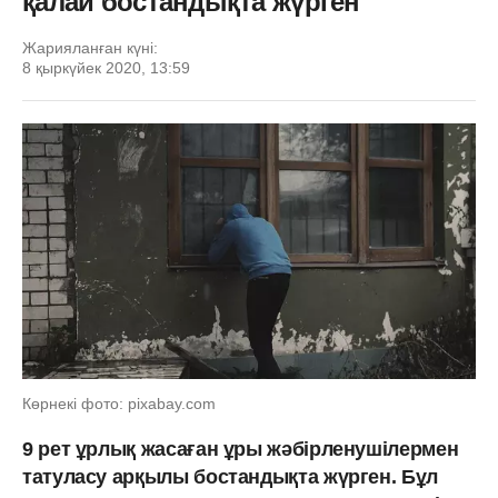
қалай бостандықта жүрген
Жарияланған күні:
8 қыркүйек 2020, 13:59
Көрнекі фото: pixabay.com
9 рет ұрлық жасаған ұры жәбірленушілермен
татуласу арқылы бостандықта жүрген. Бұл