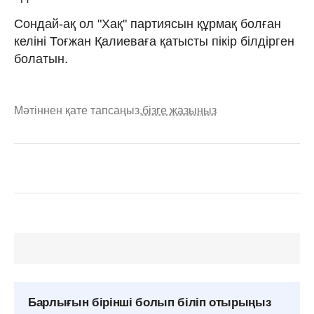
Сондай-ақ ол "Хақ" партиясын құрмақ болған
келіні Тоғжан Қалиеваға қатысты пікір білдірген
болатын.
Мәтіннен қате тапсаңыз,
бізге жазыңыз
Барлығын бірінші болып біліп отырыңыз