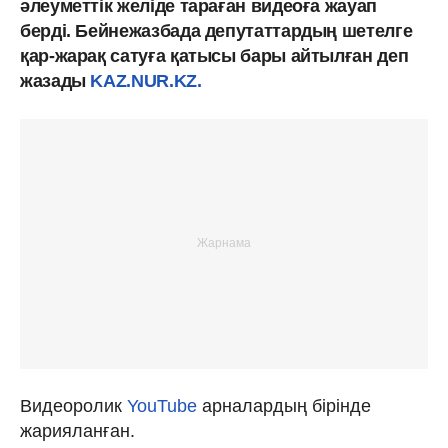
әлеуметтік желіде тараған видеоға жауап
берді. Бейнежазбада депутаттардың шетелге
қар-жарақ сатуға қатысы бары айтылған деп
жазады
KAZ.NUR.KZ.
Видеоролик
YouTube
арналардың бірінде
жарияланған.