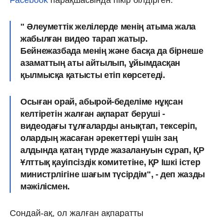
" Әлеуметтік желілерде менің атыма жала
жабылған видео тарап жатыр.
Бейнежазбада менің және басқа да бірнеше
азаматтың аты айтылып, ұйымдасқан
қылмысқа қатысты етіп көрсетеді.
Осыған орай, абырой-беделіме нұқсан
келтіретін жалған ақпарат беруші -
видеодағы тұлғаларды анықтап, тексеріп,
олардың жасаған әрекеттері үшін заң
алдында қатаң түрде жазалануын сұрап, ҚР
Ұлттық қауіпсіздік комитетіне, ҚР Ішкі істер
министрлігіне шағым түсірдім", - деп жазды
мәжілісмен.
Сондай-ақ, ол жалған ақпаратты