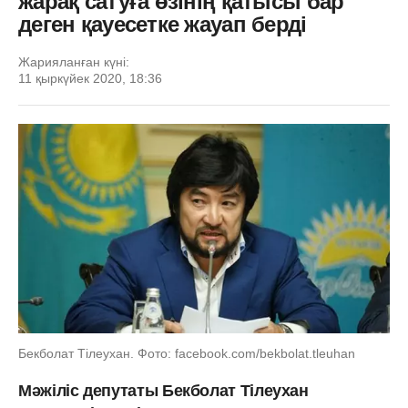
жарақ сатуға өзінің қатысы бар
деген қауесетке жауап берді
Жарияланған күні:
11 қыркүйек 2020, 18:36
Бекболат Тілеухан. Фото: facebook.com/bekbolat.tleuhan
Мәжіліс депутаты Бекболат Тілеухан