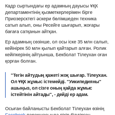
Кадр сыртындағы ер адамның дауысы ҰҚК
департаментінің қызметкерлерімен бірге
Приозерсктегі әскери бөлімшеден техника
сатып алып, оны Ресейге шығарып, жоғары
бағаға сатқанын айтқан.
Ер адамның сөзінше, ол осы іске 35 млн салып,
кейінірек 50 млн қылып қайтарып алған. Ролик
кейіпкерінің айтуынша, Бекболат Тілеухан оған
қорған болған.
"Тегін айтудың қажеті жоқ шығар. Тілеухан.
Ол ҰҚК жұмыс істемейді. "Уикипедияны"
ашыңыз, ол сізге оның қайда жұмыс
істейтінін айтады", - дейді ер адам.
Осыған байланысты Бекболат Тілеухан өзінің
Facebook
парақшасында пікір білдірген.