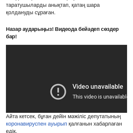
таратушыларды анықтап, қатаң шара
қолдануды сұраған.
Назар аударыңыз! Видеода бейәдеп сөздер
бар!
Айта кетсек, бұған дейін мәжіліс депутатының
коронавируспен ауырып
қалғанын хабарлаған
едік.