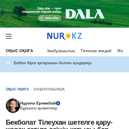
ОҚЫС ОҚИҒА
Заңбұзушылық
Төтенше жағдай
Жол а
Бізбен бірге қатарынан болған күндеріңіз
ОҚЫС ОҚИҒА
ЗАҢБҰЗУШЫЛЫҚ
Нұрила Ермекбай
Бұрынғы қызметкер
Бекболат Тілеухан шетелге қару-