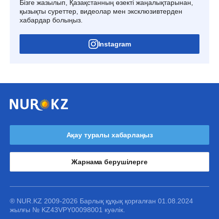
Бізге жазылып, Қазақстанның өзекті жаңалықтарынан,
қызықты суреттер, видеолар мен эксклюзивтерден
хабардар болыңыз.
Instagram
Ақау туралы хабарлаңыз
Жарнама берушілерге
® NUR.KZ 2009-2026 Барлық құқық қорғалған 01.08.2024
жылғы № KZ43VPY00098001 куәлік.