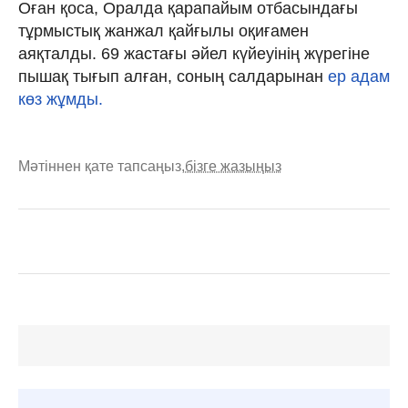
Оған қоса, Оралда қарапайым отбасындағы
тұрмыстық жанжал қайғылы оқиғамен
аяқталды. 69 жастағы әйел күйеуінің жүрегіне
пышақ тығып алған, соның салдарынан
ер адам
көз жұмды.
Мәтіннен қате тапсаңыз,
бізге жазыңыз