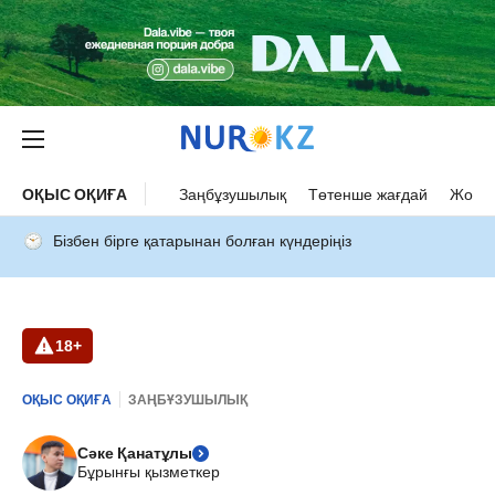
ОҚЫС ОҚИҒА
Заңбұзушылық
Төтенше жағдай
Жол а
Бізбен бірге қатарынан болған күндеріңіз
18+
ОҚЫС ОҚИҒА
ЗАҢБҰЗУШЫЛЫҚ
Сәке Қанатұлы
Бұрынғы қызметкер