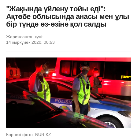
"Жақында үйлену тойы еді":
Ақтөбе облысында анасы мен ұлы
бір түнде өз-өзіне қол салды
Жарияланған күні:
14 қыркүйек 2020, 08:53
Көрнекі фото: NUR.KZ