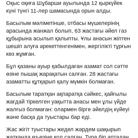
Оқыс оқиға Шұбарши ауылында 12 қыркүйек
күні түнгі 11-лер шамасында орын алды.
Басылым мәліметінше, отбасы мүшелерінің
арасында жанжал болып, 63 жастағы әйел газ
құбырына асылып қалыпты. Ұлы анасын жіптен
шешіп алуға әрекеттенгенімен, жергілікті тұрғын
көз жұмған.
Бұл қазаны ауыр қабылдаған азамат сол сәтте
өзіне пышақ жарақатын салған. 28 жастағы
азаматты құтқарып қалу мүмкін болмаған.
Басылым таратқан ақпаратқа сәйкес, қайғылы
жағдай тіркелген уақытта анасы мен ұлы үйде
жалғыз болмаған: олармен бірге әйелдің күйеуі
және басқа да туыстары бар еді.
Жас жігіт туыстары жедел жәрдем шақырып
жатқанда өз-өзіне қол салған. Тура бір аптадан