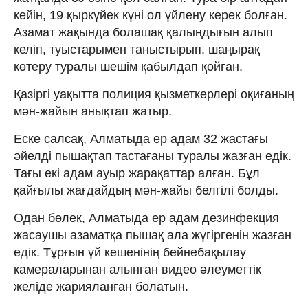
кейін, 19 қыркүйек күні ол үйлену керек болған.
Азамат жақында болашақ қалыңдығын алып
келіп, туыстарымен таныстырып, шаңырақ
көтеру туралы шешім қабылдап қойған.
Қазіргі уақытта полиция қызметкерлері оқиғаның
мән-жайын анықтап жатыр.
Еске салсақ, Алматыда ер адам 32 жастағы
әйелді пышақтап тастағаны туралы жазған едік.
Тағы екі адам ауыр жарақаттар алған. Бұл
қайғылы жағдайдың мән-жайы белгілі болды.
Одан бөлек, Алматыда ер адам дезинфекция
жасаушы азаматқа пышақ ала жүгіргенін жазған
едік. Тұрғын үй кешенінің бейнебақылау
камераларынан алынған видео әлеуметтік
желіде жарияланған болатын.