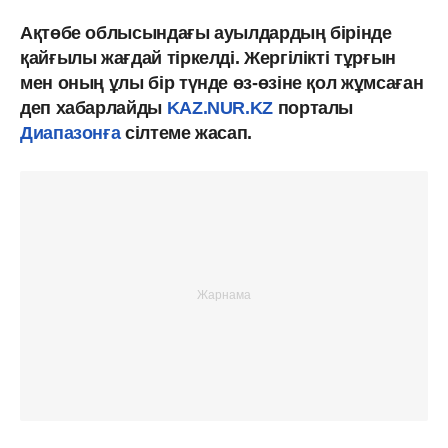
Ақтөбе облысындағы ауылдардың бірінде
қайғылы жағдай тіркелді. Жергілікті тұрғын
мен оның ұлы бір түнде өз-өзіне қол жұмсаған
деп хабарлайды
KAZ.NUR.KZ
порталы
Диапазонға
сілтеме жасап.