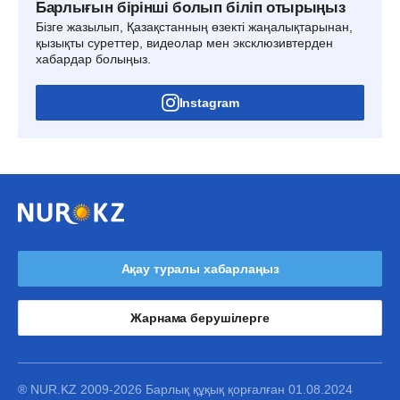
Барлығын бірінші болып біліп отырыңыз
Бізге жазылып, Қазақстанның өзекті жаңалықтарынан,
қызықты суреттер, видеолар мен эксклюзивтерден
хабардар болыңыз.
Instagram
Ақау туралы хабарлаңыз
Жарнама берушілерге
® NUR.KZ 2009-2026 Барлық құқық қорғалған 01.08.2024