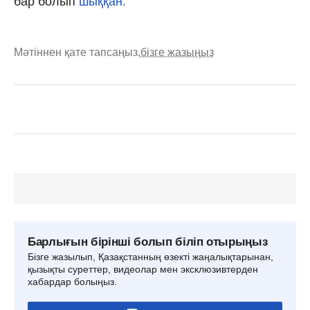
бар болып
шыққан.
Мәтіннен қате тапсаңыз,
бізге жазыңыз
Барлығын бірінші болып біліп отырыңыз
Бізге жазылып, Қазақстанның өзекті жаңалықтарынан,
қызықты суреттер, видеолар мен эксклюзивтерден
хабардар болыңыз.