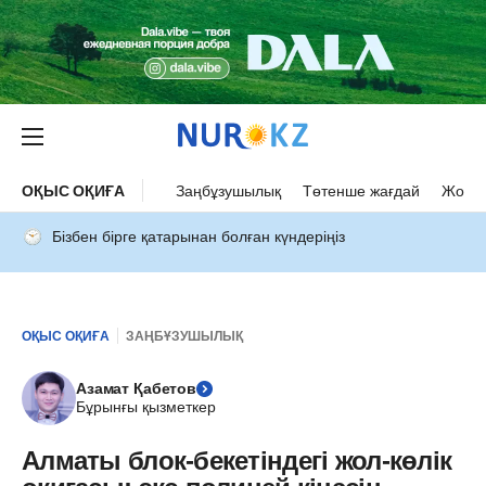
ОҚЫС ОҚИҒА
Заңбұзушылық
Төтенше жағдай
Жол а
Бізбен бірге қатарынан болған күндеріңіз
ОҚЫС ОҚИҒА
ЗАҢБҰЗУШЫЛЫҚ
Азамат Қабетов
Бұрынғы қызметкер
Алматы блок-бекетіндегі жол-көлік