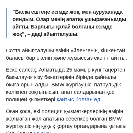
"Басқа ештеңе есімде жоқ, мен ауруханада
ояндым. Олар менің апатқа ұшырағанымды
айтты. Барлығы қалай болғаны есімде
жоқ", – деді айыпталушы.
Сотта айыпталушы өзінің үйленгенін, кішкентай
баласы бар екенін және жұмыссыз екенін айтты.
Еске салсақ, Алматыда 25 мамыр күні таңертең
бақылау-өткізу бекеттерінің бірінде қайғылы
оқиға орын алды. BMW жүргізушісі патрульдік
көлікпен соқтығысып, апат салдарынан қос
полицей қызметкері
қайтыс болған еді.
Оған қоса, екі полиция қызметкерлерінің өмірін
жалмаған жол апатына себепкер болған BMW
жүргізушісінің құқық қорғау органдарына қатысы