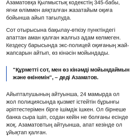
Азаматовқа Қылмыстық кодекстің 345-бабы,
яғни өліммен аяқталған жазатайым оқиға
бойынша айып тағылуда.
Сот отырысына бақылау-өткізу пунктіндегі
апаттан аман қалған жалғыз адам келмеген.
Кездесу барысында экс-полицей оқиғаның жай-
жапсарын айтып, өз кінәсін мойындады.
"Құрметті сот, мен өз кінәмді мойындаймын
және өкінемін", – деді Азаматов.
Айыпталушының айтуынша, 24 мамырда ол
жол полициясында қызмет істейтін бұрынғы
әріптестерімен бірге ішімдік ішкен. Ол бірнеше
банка сыра ішіп, содан кейін не болғаны есінде
жоқ. Азаматовтың айтуынша, апат кезінде ол
ұйықтап қалған.