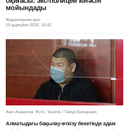
оқиғасы: экс-полицей кінәсін
мойындады
Жарияланған күні:
15 қыркүйек 2020, 16:42
Азат Азаматов. Фото: Sputnik / Тимур Батыршин
Алматыдағы бақылау-өткізу бекетінде адам