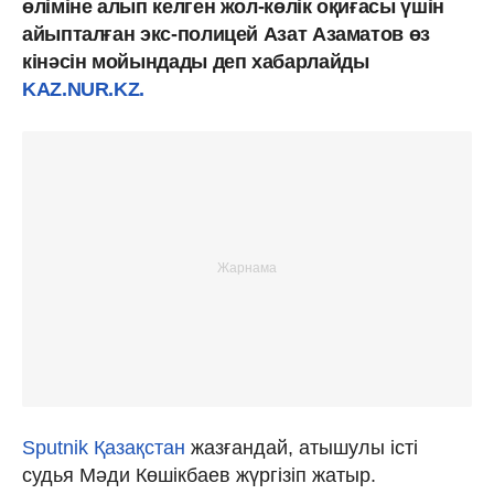
өліміне алып келген жол-көлік оқиғасы үшін
айыпталған экс-полицей Азат Азаматов өз
кінәсін мойындады деп хабарлайды
KAZ.NUR.KZ.
Sputnik Қазақстан
жазғандай, атышулы істі
судья Мәди Көшікбаев жүргізіп жатыр.