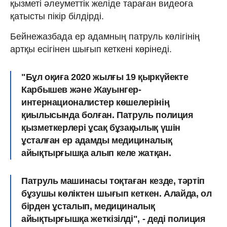
қызметі әлеуметтік желіде тараған видеоға
қатысты пікір білдірді.
Бейнежазбада ер адамның патруль көлігінің
артқы есігінен шығып кеткені көрінеді.
"Бұл оқиға 2020 жылғы 19 қыркүйекте
Карбышев және Жауынгер-
интернационалистер көшелерінің
қиылысында болған. Патруль полиция
қызметкерлері ұсақ бұзақылық үшін
ұсталған ер адамды медициналық
айықтырғышқа алып келе жатқан.
Патруль машинасы тоқтаған кезде, тәртіп
бұзушы көліктен шығып кеткен. Алайда, ол
бірден ұсталып, медициналық
айықтырғышқа жеткізілді", - деді полиция