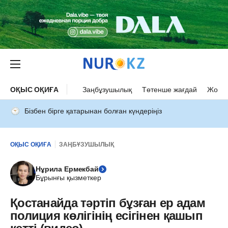
ОҚЫС ОҚИҒА
Заңбұзушылық
Төтенше жағдай
Жол а
Бізбен бірге қатарынан болған күндеріңіз
ОҚЫС ОҚИҒА
ЗАҢБҰЗУШЫЛЫҚ
Нұрила Ермекбай
Бұрынғы қызметкер
Қостанайда тәртіп бұзған ер адам
полиция көлігінің есігінен қашып