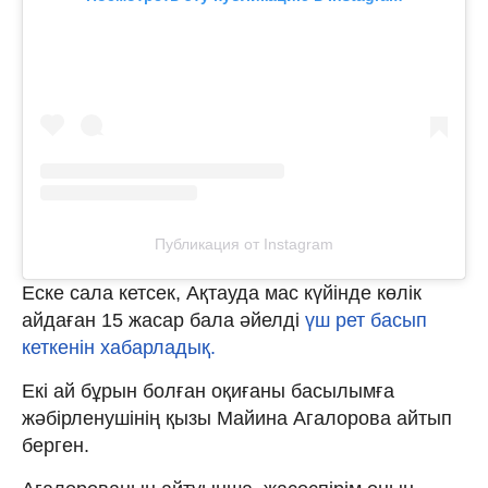
Публикация от Instagram
Еске сала кетсек, Ақтауда мас күйінде көлік
айдаған 15 жасар бала әйелді
үш рет басып
кеткенін хабарладық.
Екі ай бұрын болған оқиғаны басылымға
жәбірленушінің қызы Майина Агалорова айтып
берген.