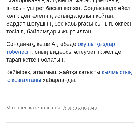
Агалорованың айтуынша, жасөспірім оның
анасын үш рет басып кеткен. Соңғысында әйел
көлік дөңгелегінің астында қалып қойған.
Зардап шегушінің бес қабырғасы сынып, өкпесі
тесіліп, байламдары жыртылған.
Сондай-ақ, кеше Ақтөбеде
оқушы қыздар
төбелесіп
, оның видеосы әлеуметтік желіде
тарап кеткен болатын.
Кейінірек, аталмыш жайтқа қатысты
қылмыстық
іс қозғалғаны
хабарланды.
Мәтіннен қате тапсаңыз,
бізге жазыңыз