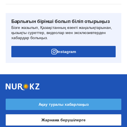
Барлығын бірінші болып біліп отырыңыз
Бізге жазылып, Қазақстанның өзекті жаңалықтарынан,
қызықты суреттер, видеолар мен эксклюзивтерден
хабардар болыңыз.
Instagram
Ақау туралы хабарлаңыз
Жарнама берушілерге