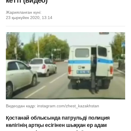
кетті (видео)
Жарияланған күні:
23 қыркүйек 2020, 13:14
Видеодан кадр: instagram.com/zhest_kazakhstan
Қостанай облысында патрульді полиция
көлігінің артқы есігінен шыққан ер адам