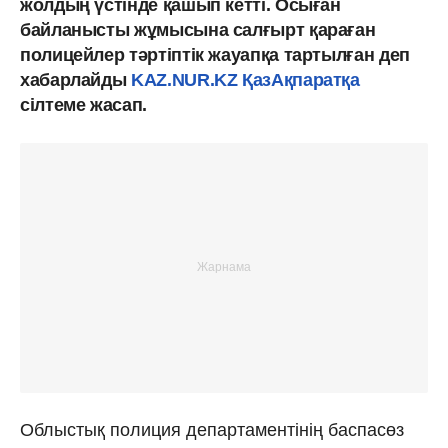
жолдың үстінде қашып кетті. Осыған
байланысты жұмысына салғырт қараған
полицейлер тәртіптік жауапқа тартылған деп
хабарлайды
KAZ.NUR.KZ
ҚазАқпаратқа
сілтеме жасап.
Облыстық полиция департаментінің баспасөз