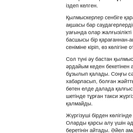
іздеп келген.
Қылмыскерлер сенбіге қар
ақшасы бар саудагерлердің
уағында олар жалғызілікт
басшысы бір қарағаннан-ақ
сеніміне кіріп, өз көлігіне
Сол түні әу бастан қылмы
әрдайым кеден бекетінен ал
бұзылып қалады. Соңғы с
хабарласып, болған жәйтты
бөтен елде далада қалғыс
шетінде тұрған такси жүрг
қалмайды.
Жүргізуші бірден көлігінде
Оларды қарсы алу үшін әдей
беретінін айтады. Әйел ам