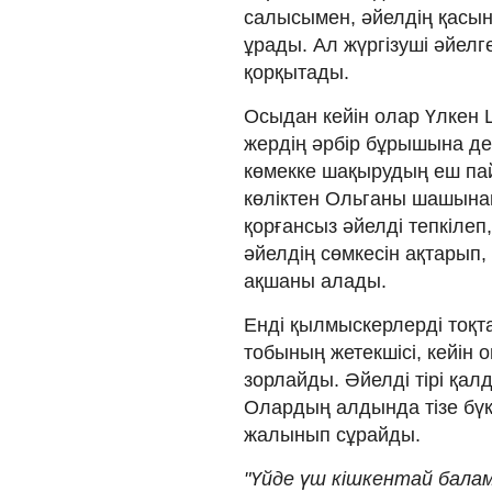
салысымен, әйелдің қасын
ұрады. Ал жүргізуші әйелг
қорқытады.
Осыдан кейін олар Үлкен 
жердің әрбір бұрышына де
көмекке шақырудың еш па
көліктен Ольганы шашына
қорғансыз әйелді тепкілеп,
әйелдің сөмкесін ақтарып,
ақшаны алады.
Енді қылмыскерлерді тоқта
тобының жетекшісі, кейін
зорлайды. Әйелді тірі қал
Олардың алдында тізе бүк
жалынып сұрайды.
"Үйде үш кішкентай балам