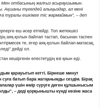
. Мен отбасының жалғыз асыраушымын.
ы. Ақшаны түгелдей алыңыздар, ал мені
қиға туралы ешкімге тіс жармаймын", – деп
рлерге еш әсер етпейді. Топ жетекшісі
ің аяқ-қолын байлап тастап, басынан таспен
лтірмесек те, егер аяқ-қолын байлап-матасақ,
леді" дейді ол.
ан кешіргенін елестетудің өзі қиын еді.
лдым қарауытып кетті. Бірнеше минут
н суға батып бара жатқанымды сездім. Бірақ
 балалар үшін өмір сүруге деген құлшынысым
олды", – деді қорқынышты күнді көзіне жаса