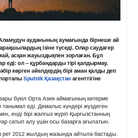
Аламудун ауданының аумағында бірнеше ай
арақшылардың ізіне түседі. Олар саудагер
май, асқан жауыздықпен зорлаған. Бұл
ар еді: ол – құрбандарды тірі қалдырмау.
бір көрген әйелдердің бірі аман қалды деп
порталы
Sputnik Қазақстан
агенттігіне
зары бүкіл Орта Азия аймағының көтерме
е танымал еді. Демалыс күндері жүздеген
ымен, енді бірі жалғыз жүріп Қырғызстанның
уар сатып алу үшін осы базарға ағылатын.
 рет 2012 жылдың жазында айтыла бастады.