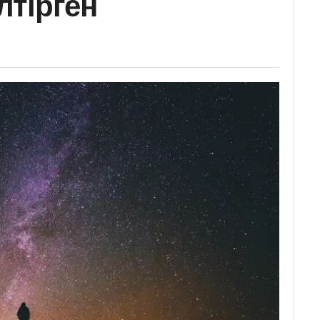
тірген