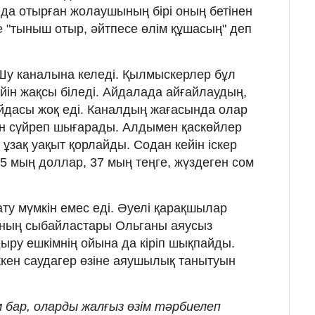
да отырған жолаушының бірі оның бетінен
е "тыныш отыр, әйтпесе өлім құшасың" деп
Шу каналына келеді. Қылмыскерлер бұл
йін жақсы біледі. Айдалада айғайлаудың,
йдасы жоқ еді. Каналдың жағасында олар
н сүйреп шығарады. Алдымен қаскөйлер
 ұзақ уақыт қорлайды. Содан кейін іскер
 5 мың доллар, 37 мың теңге, жүздеген сом
ту мүмкін емес еді. Әуелі қарақшылар
 оның сыбайластары Ольганы аяусыз
дыру ешкімнің ойына да кіріп шықпайды.
кен саудагер өзіне аяушылық танытуын
 бар, оларды жалғыз өзім тәрбиелеп