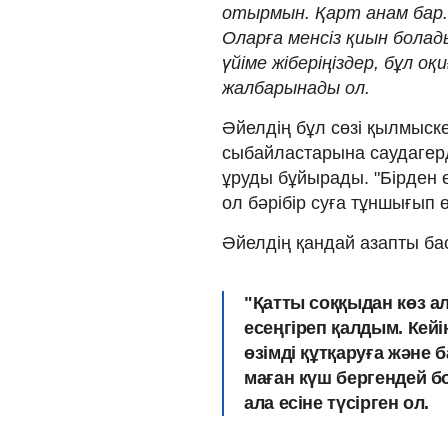
отырмын. Қарт анам бар
Оларға менсіз қиын болад
үйіме жіберіңіздер, бұл о
жалбарынады ол.
Әйелдің бұл сөзі қылмыске
сыбайластарына саудагерд
ұруды бұйырады. "Бірден ө
ол бәрібір суға тұншығып ө
Әйелдің қандай азапты баст
"Қатты соққыдан көз а
есеңгіреп қалдым. Кейі
өзімді құтқаруға және
маған күш бергендей б
ала есіне түсірген ол.