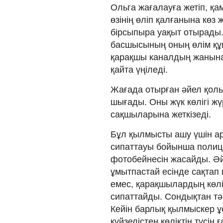
Ольга жағалауға жетіп, қ
өзінің өліп қалғанына көз 
бірсыпыра уақыт отырады. 
басшысының оның өлім құшқ
қарақшы каналдың жанына 
қайта үңіледі.
Жағада отырған әйел қолын
шығады. Оны жүк көлігі жүр
сақшыларына жеткізеді.
Бұл қылмысты ашу үшін ар
сипаттауы бойынша полиц
фотобейнесін жасайды. Әйе
ұмытпастай есінде сақтап 
емес, қарақшылардың көліг
сипаттайды. Сондықтан тәр
Кейін барлық қылмыскер ұ
күйзелістен көліктің түсін