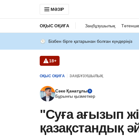
МӘЗІР
ОҚЫС ОҚИҒА
Заңбұзушылық
Төтенше
Бізбен бірге қатарынан болған күндеріңіз
18+
ОҚЫС ОҚИҒА
ЗАҢБҰЗУШЫЛЫҚ
Сәке Қанатұлы
Бұрынғы қызметкер
"Суға ағызып жі
қазақстандық ә