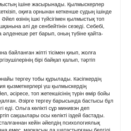
амыстың ішіне жасырынады. Қылмыскерлер
жеткізіп, оқиға орнынан кеткенше судың ішінде
Әйел өзінің ішкі түйсігімен қылмыстық топ
анына әлі де сенбейтінін сезеді. Себебі,
әлденеше рет барып, оның түбіне қайта-
а байланған жіпті тісімен қиып, жолға
гізушілерінің бірі байқап қалып, тәртіп
найы тергеу тобы құрылады. Кәсіпкердің
ия қызметкерлері үш қылмыскердің
л, әсіресе, топ жетекшісінің түрін өмір бойы
қалған. Әзірге тергеу барысында бастысы бұл
і еді. Ольга көлікті сұр минивэн деп
тіп сақшылары осы көлікті іздей бастады.
сталғаннан кейін әйелдің психологиялық
 ғана емес, маркасын да шатастырғаны белгілі