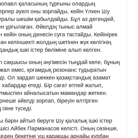
тропавл қаласының тұрғыны олардың
ерлер әуелі оны зорлайды, кейін Үлкен Шу
уралы шешім қабылдайды. Бұл аз дегендей,
ен ұрғылаған. Әйелдің тыныс алмай
 кейін оның денесін суға тастайды. Кейінірек
лған келіншекті жолдың шетінен жүк көлігінің
дандық ішкі істер бөліміне алып келген.
іп сақшысы оның әңгімесін тыңдай келе, бұның
жал емес, қоғамдық резонанс тудыратын
ді. Ол зардап шеккен қазақстандық азамат
абардар етеді. Бір сағат өтпей жатып,
ылмыспен айналысатын мамандар жеткен.
неше әйелді зорлап, біреуін өлтірген
зіне түседі.
бәрін айтып беруге Шу қалалық ішкі істер
шісі Айбек Парманасов келісті. Оның сөзінше,
еден бекетіне үш қарақшы арнайы құрбан