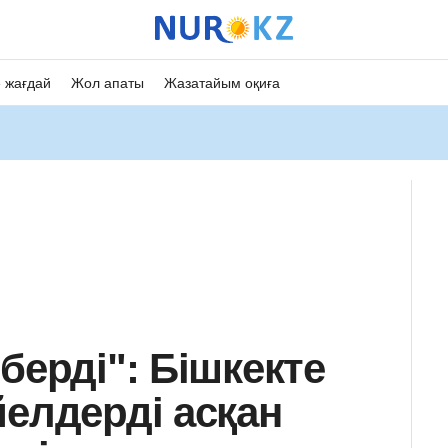
 жағдай
Жол апаты
Жазатайым оқиға
берді": Бішкекте
йелдерді асқан