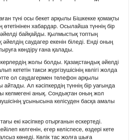
аған түні осы бекет арқылы Бішкекке қомақты
 өтетінінен хабардар. Осылайша түннің бір
і әйелді байқайды. Қылмыстық топтың
 әйелдің саудагер екенін біледі. Енді оның
 отыруға көндіру ғана қалады.
скерлердің жолы болды. Қазақстандық әйелді
ып кететін такси жүргізушісінің көлігі жолда
әтте ол саудагермен телефон арқылы
 айтады. Ал кәсіпкердің түннің бір уағында
ы келмегені анық. Сондықтан оның жол
ізушісінің ұсынысына келісуден басқа амалы
 тағы екі кәсіпкер отырғанын ескертеді.
ілеп келгенін, егер келіспесе, өздері кете
алсыз көнеді. Көлік тас жолға шыға