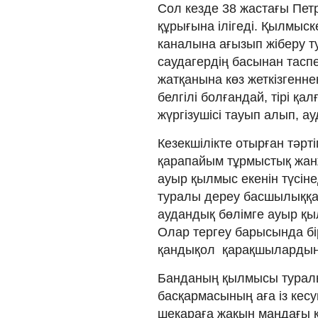
Сол кезде 38 жастағы Пе
құрығына ілігеді. Қылмыск
каналына ағызып жіберу т
саудагердің басынан тасп
жатқанына көз жеткізгеннен
белгілі болғандай, тірі қа
жүргізушісі тауып алып, ау
Кезекшілікте отырған тәрт
қарапайым тұрмыстық жан
ауыр қылмыс екенін түсіне
туралы дереу басшылыққа х
аудандық бөлімге ауыр қ
Олар тергеу барысында бір
қандықол қарақшылардың і
Банданың қылмысы туралы 
басқармасының аға із кесу
шекараға жақын маңдағы к