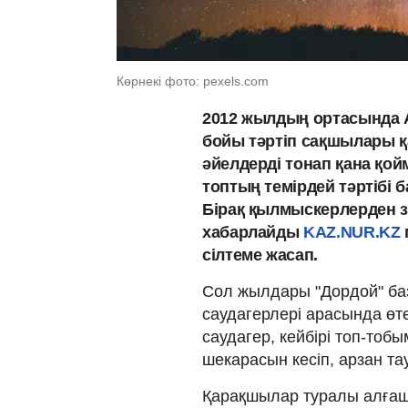
Көрнекі фото: pexels.com
2012 жылдың ортасында 
бойы тәртіп сақшылары қ
әйелдерді тонап қана қой
топтың темірдей тәртібі б
Бірақ қылмыскерлерден зә
хабарлайды
KAZ.NUR.KZ
сілтеме жасап.
Сол жылдары "Дордой" ба
саудагерлері арасында өт
саудагер, кейбірі топ-тоб
шекарасын кесіп, арзан та
Қарақшылар туралы алғаш