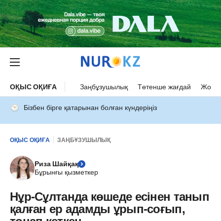
ОҚЫС ОҚИҒА
Заңбұзушылық
Төтенше жағдай
Жол а
Бізбен бірге қатарынан болған күндеріңіз
ОҚЫС ОҚИҒА
ЗАҢБҰЗУШЫЛЫҚ
Риза Шайқақ
Бұрынғы қызметкер
Нұр-Сұлтанда көшеде есінен танып
қалған ер адамды ұрып-соғып,