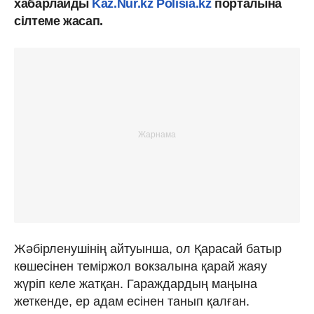
хабарлайды
Kaz.Nur.kz
Polisia.kz
порталына
сілтеме жасап.
Жәбірленушінің айтуынша, ол Қарасай батыр
көшесінен теміржол вокзалына қарай жаяу
жүріп келе жатқан. Гараждардың маңына
жеткенде, ер адам есінен танып қалған.