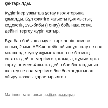
қайтарылды.
Күдіктілер уақытша ұстау изоляторына
қамалды. Бұл фактіге қатысты Қылмыстық
кодекстің 191-бабы (Тонау) бойынша сотқа
дейінгі тергеу жүріп жатыр.
Бұл бап бойынша мүлкi тәркiленiп немесе
онсыз, 2 мың АЕК-ке дейiн айыппұл салу не сол
мөлшерде түзеу жұмыстарына не бір мың
сағатқа дейінгі мерзімге қоғамдық жұмыстарға
тарту, немесе 4 жылға дейiн бас бостандығын
шектеу не сол мерзiмге бас бостандығынан
айыру жазасы қарастырылған.
Мәтіннен қате тапсаңыз,
бізге жазыңыз