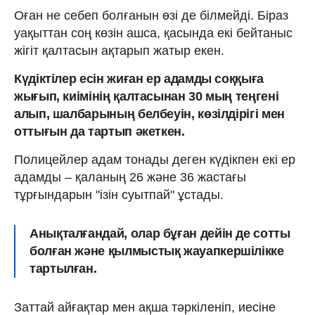
Оған не себеп болғанын өзі де білмейді. Біраз
уақыттан соң көзін ашса, қасында екі бейтаныс
жігіт қалтасын ақтарып жатыр екен.
Күдіктілер есін жиған ер адамды соққыға
жығып, киімінің қалтасынан 30 мың теңгені
алып, шалбарының белбеуін, көзілдірігі мен
оттығын да тартып әкеткен.
Полицейлер адам тонады деген күдікпен екі ер
адамды – қаланың 26 және 36 жастағы
тұрғындарын "ізін суытпай" ұстады.
Анықталғандай, олар бұған дейін де сотты
болған және қылмыстық жауапкершілікке
тартылған.
Заттай айғақтар мен ақша тәркіленіп, иесіне