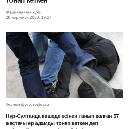
тонап кеткен
Жарияланған күні:
28 қыркүйек 2020, 19:24
Көрнекі фото: rostov.ru
Нұр-Сұлтанда көшеде есінен танып қалған 57
жастағы ер адамды тонап кеткен деп