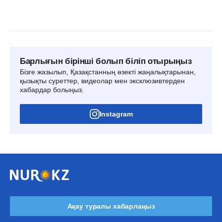
Барлығын бірінші болып біліп отырыңыз
Бізге жазылып, Қазақстанның өзекті жаңалықтарынан,
қызықты суреттер, видеолар мен эксклюзивтерден
хабардар болыңыз.
Instagram
Ақау туралы хабарлаңыз