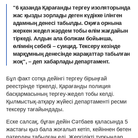
"6 қазанда Қарағанды ​​тергеу изоляторында
жас қызды зорлады деген күдікке ілінген
адамның денесі табылды. Оқиға орнына
жеркен жедел жәрдем тобы өлім жағдайын
тіркеді. Алдын ала болжам бойынша,
өлімнің себебі – суицид. Тексеру кезінде
марқұмның денесінде жарақаттар табылған
жоқ", – деп хабарлады департамент.
Бұл факт сотқа дейінгі тергеу бірыңғай
реестрінде тіркелді, Қарағанды ​​полиция
басқармасының тергеу-жедел тобы келді.
Қылмыстық-атқару жүйесі департаменті ресми
тексеру тағайындады.
Еске салсақ, бұған дейін Сәтбаев қаласында 5
жастағы қыз бала жоғалып кетіп, кейіннен бөтен
пәтерден табылған еді. Жергілікті тұрғындар