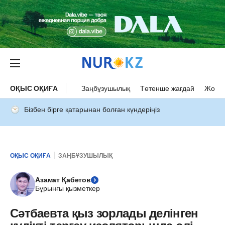
ОҚЫС ОҚИҒА
Заңбұзушылық
Төтенше жағдай
Жол а
Бізбен бірге қатарынан болған күндеріңіз
ОҚЫС ОҚИҒА
ЗАҢБҰЗУШЫЛЫҚ
Азамат Қабетов
Бұрынғы қызметкер
Сәтбаевта қыз зорлады делінген