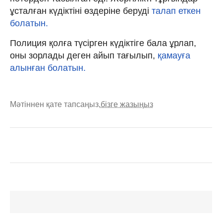
ұсталған күдіктіні өздеріне беруді
талап еткен
болатын.
Полиция қолға түсірген күдіктіге бала ұрлап,
оны зорлады деген айып тағылып,
қамауға
алынған болатын.
Мәтіннен қате тапсаңыз,
бізге жазыңыз