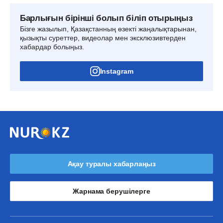
Барлығын бірінші болып біліп отырыңыз
Бізге жазылып, Қазақстанның өзекті жаңалықтарынан,
қызықты суреттер, видеолар мен эксклюзивтерден
хабардар болыңыз.
Instagram
Ақау туралы хабарлаңыз
Жарнама берушілерге