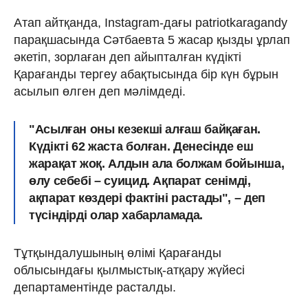
Атап айтқанда, Instagram-дағы patriotkaragandy
парақшасында Сәтбаевта 5 жасар қызды ұрлап
әкетіп, зорлаған деп айыпталған күдікті
Қарағанды ​​тергеу абақтысында бір күн бұрын
асылып өлген деп мәлімдеді.
"Асылған оны кезекші алғаш байқаған.
Күдікті 62 жаста болған. Денесінде еш
жарақат жоқ. Алдын ала болжам бойынша,
өлу себебі – суицид. Ақпарат сенімді,
ақпарат көздері фактіні растады", – деп
түсіндірді олар хабарламада.
Тұтқындалушының өлімі Қарағанды ​​
облысындағы қылмыстық-атқару жүйесі
департаментінде расталды.