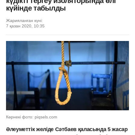
күдікті тергеу изоляторында өлі
күйінде табылды
Жарияланған күні:
7 қазан 2020, 10:35
Көрнекі фото: piqsels.com
Әлеуметтік желіде Сәтбаев қаласында 5 жасар