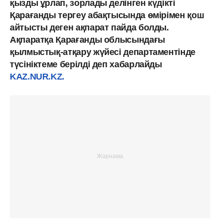
қызды ұрлап, зорлады делінген күдікті
Қарағанды ​​тергеу абақтысында өмірімен қош
айтысты деген ақпарат пайда болды.
Ақпаратқа Қарағанды ​​облысындағы
қылмыстық-атқару жүйесі департаментінде
түсініктеме берілді деп хабарлайды
KAZ.NUR.KZ.