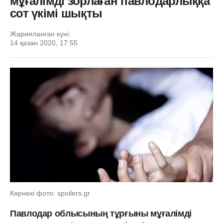
мұғалімді зорлаған павлодарлыққа
сот үкімі шықты
Жарияланған күні:
14 қазан 2020, 17:55
Көрнекі фото: spoilers.gr
Павлодар облысының тұрғыны мұғалімді