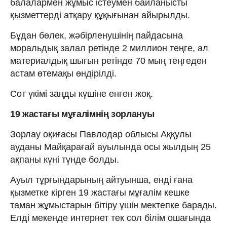
балалармен жұмыс істеумен байланысты
қызметтерді атқару құқығынан айырылды.
Бұдан бөлек, жәбірленушінің пайдасына
моральдық залал ретінде 2 миллион теңге, ал
материалдық шығын ретінде 70 мың теңгеден
астам өтемақы өндірілді.
Сот үкімі заңды күшіне енген жоқ.
19 жастағы мұғалімнің зорлануы
Зорлау оқиғасы Павлодар облысы Аққулы
ауданы Майқарағай ауылында осы жылдың 25
ақпаны күні түнде болды.
Ауыл тұрғындарының айтуынша, енді ғана
қызметке кірген 19 жастағы мұғалім кешке
таман жұмыстарын бітіру үшін мектепке барады.
Елді мекенде интернет тек сол білім ошағында