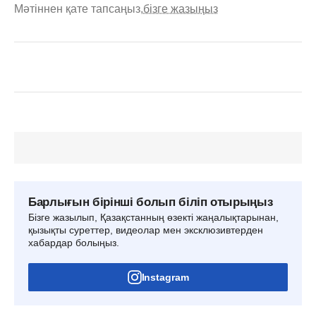
Мәтіннен қате тапсаңыз,
бізге жазыңыз
Барлығын бірінші болып біліп отырыңыз
Бізге жазылып, Қазақстанның өзекті жаңалықтарынан,
қызықты суреттер, видеолар мен эксклюзивтерден
хабардар болыңыз.
Instagram