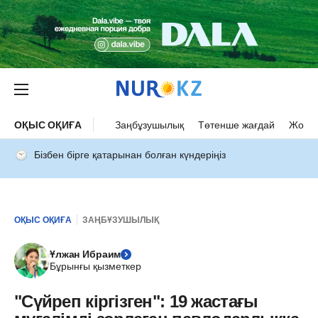
ОҚЫС ОҚИҒА
Заңбұзушылық
Төтенше жағдай
Жол а
Бізбен бірге қатарынан болған күндеріңіз
ОҚЫС ОҚИҒА
ЗАҢБҰЗУШЫЛЫҚ
Ұлжан Ибраим
Бұрынғы қызметкер
"Сүйреп кіргізген": 19 жастағы