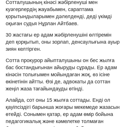
Сотталушының кінәсі жәбірленуші мен
куәгерлердің жауабымен, сараптама
қорытындыларымен дәлелденді, деді үкімді
оқыған судья Нұрлан Айтбаев.
30 жастағы ер адам жәбірленушіні өлтіремін
деп қорқытып, оны зорлап, денсаулығына ауыр
зиян келтірген.
Сотта прокурор айыпталушыны он бес жылға
бас бостандығынан айыруды сұрады. Ер адам
кінәсін толығымен мойындаған жоқ, өз ісіне
өкінетінін айтты. Өзі де, адвокаты да соттан
жеңіл жаза тағайындауды өтінді.
Алайда, сот оны 15 жылға соттады. Енді ол
қауіпсіздігі барынша жоғары мекемеде жазасын
өтейді. Сонымен қатар, ер адам өмір бойына
педагогикалық және кәмелетке толмаған