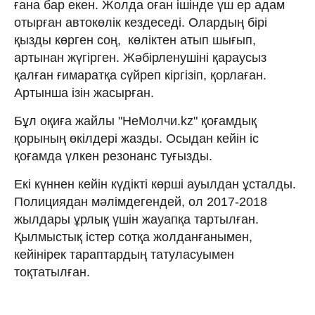
ғана бар екен. Жолда оған ішінде үш ер адам
отырған автокөлік кездеседі. Олардың бірі
қызды көрген соң, көліктен атып шығып,
артынан жүгірген. Жәбірленушіні қараусыз
қалған ғимаратқа сүйреп кіргізіп, қорлаған.
Артынша ізін жасырған.
Бұл оқиға жайлы "НеМолчи.kz" қоғамдық
қорының өкілдері жазды. Осыдан кейін іс
қоғамда үлкен резонанс туғызды.
Екі күннен кейін күдікті көрші ауылдан ұсталды.
Полициядан мәлімдегендей, ол 2017-2018
жылдары ұрлық үшін жауапқа тартылған.
Қылмыстық істер сотқа жолданғанымен,
кейінірек тараптардың татуласуымен
тоқтатылған.