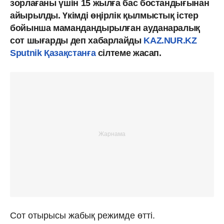
зорлағаны үшін 15 жылға бас бостандығынан
айырылды. Үкімді өңірлік қылмыстық істер
бойынша мамандандырылған ауданаралық
сот шығарды деп хабарлайды
KAZ.NUR.KZ
Sputnik Қазақстанға
сілтеме жасап.
Сот отырысы жабық режимде өтті.