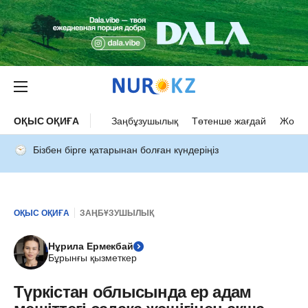
ОҚЫС ОҚИҒА
Заңбұзушылық
Төтенше жағдай
Жол а
Бізбен бірге қатарынан болған күндеріңіз
ОҚЫС ОҚИҒА
ЗАҢБҰЗУШЫЛЫҚ
Нұрила Ермекбай
Бұрынғы қызметкер
Түркістан облысында ер адам