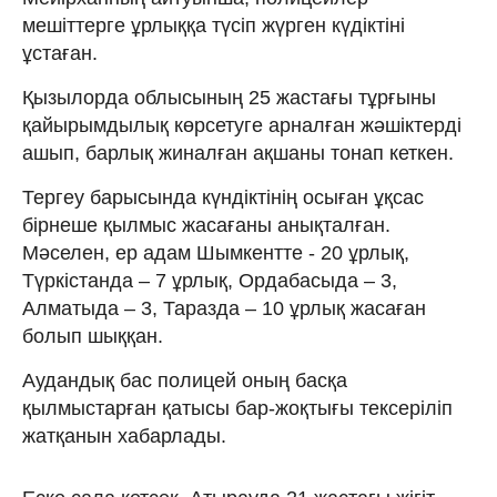
мешіттерге ұрлыққа түсіп жүрген күдіктіні
ұстаған.
Қызылорда облысының 25 жастағы тұрғыны
қайырымдылық көрсетуге арналған жәшіктерді
ашып, барлық жиналған ақшаны тонап кеткен.
Тергеу барысында күндіктінің осыған ұқсас
бірнеше қылмыс жасағаны анықталған.
Мәселен, ер адам Шымкентте - 20 ұрлық,
Түркістанда – 7 ұрлық, Ордабасыда – 3,
Алматыда – 3, Таразда – 10 ұрлық жасаған
болып шыққан.
Аудандық бас полицей оның басқа
қылмыстарған қатысы бар-жоқтығы тексеріліп
жатқанын хабарлады.