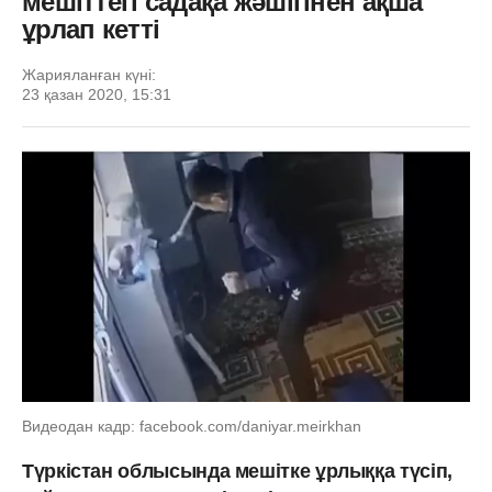
мешіттегі садақа жәшігінен ақша
ұрлап кетті
Жарияланған күні:
23 қазан 2020, 15:31
Видеодан кадр: facebook.com/daniyar.meirkhan
Түркістан облысында мешітке ұрлыққа түсіп,