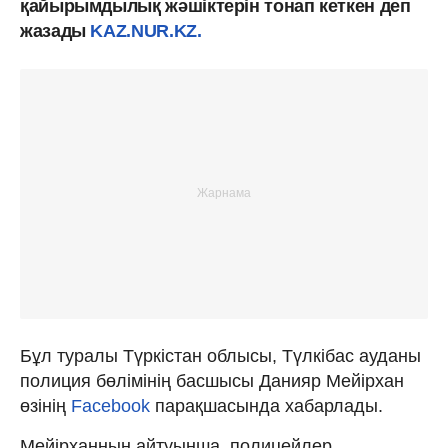
қайырымдылық жәшіктерін тонап кеткен деп
жазады
KAZ.NUR.KZ.
Бұл туралы Түркістан облысы, Түлкібас ауданы
полиция бөлімінің басшысы Данияр Мейірхан
өзінің
Facebook
парақшасында хабарлады.
Мейірханның айтуынша, полицейлер