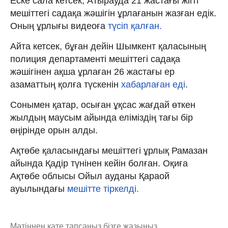
Еске сала кетсек, Атырауда 21 жастағы жігіт
мешіттегі садақа жәшігін ұрлағанын жазған едік.
Оның ұрлығы видеоға
түсіп қалған.
Айта кетсек, бұған дейін Шымкент қаласының
полиция департаменті мешіттегі садақа
жәшігінен ақша ұрлаған 26 жастағы ер
азаматтың қолға түскенін
хабарлаған еді
.
Сонымен қатар, осыған ұқсас жағдай өткен
жылдың маусым айында еліміздің тағы бір
өңірінде орын алды.
Ақтөбе қаласындағы мешіттегі ұрлық Рамазан
айында Қадір түнінен кейін болған. Оқиға
Ақтөбе облысы Ойыл ауданы Қараой
ауылындағы
мешітте тіркелді.
Мәтіннен қате тапсаңыз,
бізге жазыңыз