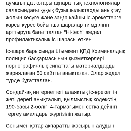
аумағында жоғары ақпараттық технологиялар
саласындағы құқық бұзышылықтарды анықтау,
жолын кесуге және заңға қайшы іс-әрекеттерге
қарсы күрес бойынша шаралар тиімділігін
арттыруға бағытталған "Hi-tech" жедел
профилактикалық іс-шарасы өткен.
Іс-шара барысында Шымкент ҚПД Криминалдық
полиция басқармасының қызметкерлері
порнографиялық сипаттағы материалдарды
жариялаған 50 сайтты анықтаған. Олар жедел
түрде бұғатталған.
Сондай-ақ интернеттегі алаяқтық іс-әрекеттің
жеті дерегі анықталып, Қылмыстық кодекстің
190-бабы 2-бөлігі 4-тармағымен сотқа дейінгі
тергеу амалдары жүргізіліп жатыр.
Сонымен қатар ақпаратты жасырын алудың