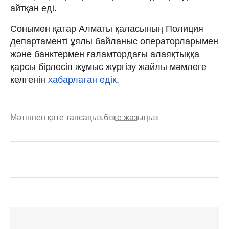
айтқан еді.
Сонымен қатар Алматы қаласының Полиция
департаменті ұялы байланыс операторларымен
және банктермен ғаламтордағы алаяқтыққа
қарсы бірлесіп жұмыс жүргізу жайлы мәмлеге
келгенін
хабарлаған едік
.
Мәтіннен қате тапсаңыз,
бізге жазыңыз