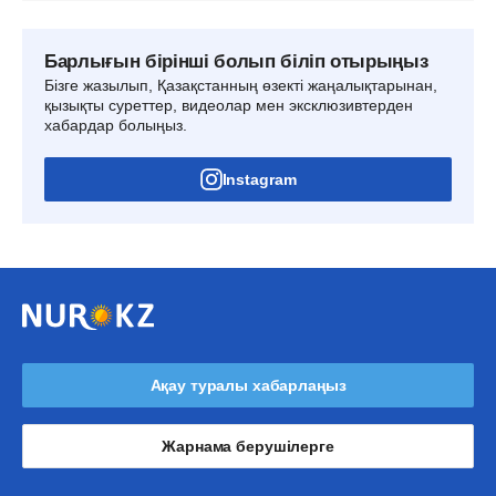
Барлығын бірінші болып біліп отырыңыз
Бізге жазылып, Қазақстанның өзекті жаңалықтарынан,
қызықты суреттер, видеолар мен эксклюзивтерден
хабардар болыңыз.
Instagram
Ақау туралы хабарлаңыз
Жарнама берушілерге