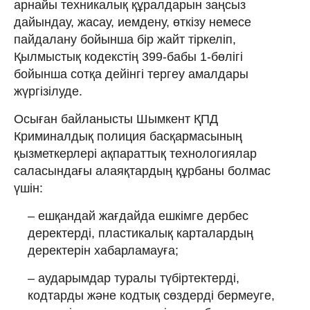
арнайы техникалық құралдарын заңсыз
дайындау, жасау, иемдену, өткізу немесе
пайдалану бойынша бір жайт тіркеліп,
Қылмыстық кодекстің 399-бабы 1-бөлігі
бойынша сотқа дейінгі тергеу амалдары
жүргізілуде.
Осыған байланысты Шымкент ҚПД
Криминалдық полиция басқармасының
қызметкерлері ақпараттық технологиялар
саласындағы алаяқтардың құрбаны болмас
үшін:
– ешқандай жағдайда ешкімге дербес
деректерді, пластикалық карталардың
деректерін хабарламауға;
– аударымдар туралы түбіртектерді,
кодтарды және кодтық сөздерді бермеуге,