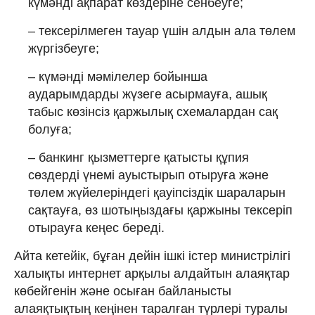
күмәнді ақпарат көздеріне сенбеуге;
– тексерілмеген тауар үшін алдын ала төлем
жүргізбеуге;
– күмәнді мәмілелер бойынша
аударымдарды жүзеге асырмауға, ашық
табыс көзінсіз қаржылық схемалардан сақ
болуға;
– банкинг қызметтерге қатысты құпия
сөздерді үнемі ауыстырып отыруға және
төлем жүйелеріндегі қауіпсіздік шараларын
сақтауға, өз шотыңыздағы қаржыны тексеріп
отырауға кеңес береді.
Айта кетейік, бұған дейін ішкі істер министрілігі
халықты интернет арқылы алдайтын алаяқтар
көбейгенін және осыған байланысты
алаяқтықтың кеңінен таралған түрлері туралы