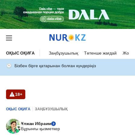
ОҚЫС ОҚИҒА
Заңбұзушылық
Төтенше жағдай
Жол а
Бізбен бірге қатарынан болған күндеріңіз
18+
ОҚЫС ОҚИҒА
ЗАҢБҰЗУШЫЛЫҚ
Ұлжан Ибраим
Бұрынғы қызметкер