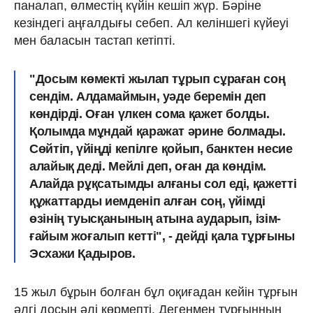
паналап, өлместің күйін кешіп жүр. Бәріне
кезіндегі аңғалдығы себеп. Ал келіншегі күйеуі
мен баласын тастап кетіпті.
"Досым көмекті жылап тұрып сұраған соң
сендім. Алдамаймын, уәде беремін деп
көндірді. Оған үлкен сома қажет болды.
Қолымда мұндай қаражат әрине болмады.
Сөйтіп, үйіңді кепілге қойып, банктен несие
алайық деді. Мейлі деп, оған да көндім.
Алайда рұқсатымды алғаны сол еді, қажетті
құжаттарды иемденіп алған соң, үйімді
өзінің туысқанының атына аударып, ізім-
ғайым жоғалып кетті", - дейді қала тұрғыны
Эсхажи Қадыров.
15 жыл бұрын болған бұл оқиғадан кейін тұрғын
әлгі досын әлі көрмепті. Дегенмен тұрғынның