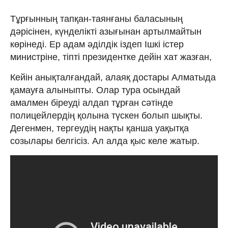
Тұрғынның тапқан-таянғаны баласының
дәрісінен, күнделікті азығынан артылмайтын
көрінеді. Ер адам әділдік іздеп Ішкі істер
министріне, тіпті президентке дейін хат жазған,
Кейін анықталғандай, алаяқ достары Алматыда
қамауға алыныпты. Олар тура осындай
амалмен біреуді алдап тұрған сәтінде
полицейлердің қолына түскен болып шықты.
Дегенмен, тергеудің нақты қанша уақытқа
созылары белгісіз. Ал алда қыс келе жатыр.