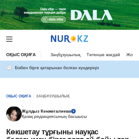
ОҚЫС ОҚИҒА
Заңбұзушылық
Төтенше жағдай
Жол а
Бізбен бірге қатарынан болған күндеріңіз
ОҚЫС ОҚИҒА
ЗАҢБҰЗУШЫЛЫҚ
Жұлдыз Кенжегалиева
Қазақ редакциясының басшысы
Көкшетау тұрғыны науқас