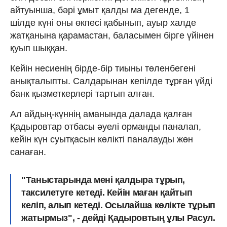
айтуынша, бәрі ұмыт қалды ма дегенде, 1
шілде күні оны өкпесі қабынып, ауыр халде
жатқанына қарамастан, баласымен бірге үйінен
қуып шыққан.
Кейін несиенің бірде-бір тиыны төленбегені
анықталыпты. Салдарынан кепілде тұрған үйді
банк қызметкерлері тартып алған.
Ал айдың-күннің аманында далада қалған
Қадыровтар отбасы әуелі орманды паналап,
кейін күн суытқасын көлікті паналауды жөн
санаған.
"Таныстарында мені қалдыра тұрып,
таксилетуге кетеді. Кейін маған қайтып
келіп, алып кетеді. Осылайша көлікте тұрып
жатырмыз", - дейді Қадыровтың ұлы Расул.