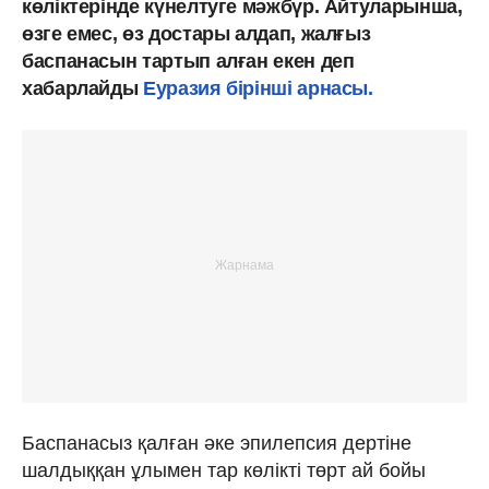
көліктерінде күнелтуге мәжбүр. Айтуларынша,
өзге емес, өз достары алдап, жалғыз
баспанасын тартып алған екен деп
хабарлайды
Еуразия бірінші арнасы.
Баспанасыз қалған әке эпилепсия дертіне
шалдыққан ұлымен тар көлікті төрт ай бойы