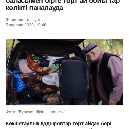
баласымен бірге төрт ай бойы тар
көлікті паналауда
Жарияланған күні:
5 қараша 2020, 10:46
Фото: "Еуразия бірінші арнасы"
Көкшетаулық Қадыровтар төрт айдан бері